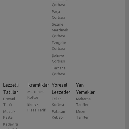
Çorbası
Paça
Çorbası
Süzme
Mercimek
Çorbası
Ezogelin
Çorbası
Şehriye
Çorbası
Tarhana
Çorbası
Lezzetli
İkramlıklar
Yöresel
Yan
Tatlılar
Mercimek
Lezzetler
Yemekler
Köftesi
Browni
Fellah
Makarna
Ekmek
Tarifi
Köftesi
Tarifleri
Pizza Tarifi
Mozaik
Patlıcan
Meze
Pasta
Kebabı
Tarifleri
Kadayıflı