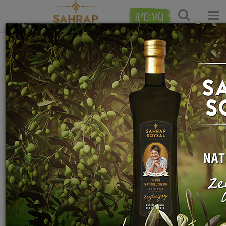
ZEYTİNYAĞI
KATEGORİLER
İftar
Çorba
Tatlı
Hamur
İçecek
Menüleri
Tarifleri
Tarifleri
İşi
Tarifleri
Tarifleri
Başlangıçlar
Kremalı
Kurabiye
Sıcak
Ana
Çorba
Tarifleri
İçecek
Poğaça
Yemekler
Tarifleri
Kek
Tarifleri
Tarifleri
Tatlılar-
Sebze
Tarifleri
Soğuk
Börek
İçecekler
Çorbası
Sütlü
İçecek
Tarifleri
Salatalar-
Tarifleri
Tatlı
Tarifleri
Pizza
Mezeler
Tavuklu
Tarifleri
Sütlü
Tarifleri
Çorba
Pasta
İçecekler
Mantı
Tarifleri
Tarifleri
Tarifleri