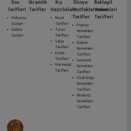
Sos
İkramlık
Kış
Dünya
Baklagil
Tarifleri
Tarifler
Hazırlıkları
Mutfaklarından
Yemekleri
Tarifler
Tarifleri
Makarna
Reçel
Sosları
Tarifleri
Fransız
Salata
Turşu
Yemekleri
Sosları
Tarifleri
Tarifleri
Salça
İtalyan
Tarifleri
Yemekleri
Erişte
Tarifleri
Tarifleri
İspanyol
Marmelat
Yemekleri
Tarifleri
Tarifleri
Uzakdoğu
Yemekleri
Tarifleri
Akdeniz
Yemekleri
Tarifleri