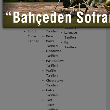
Etli
Şerbetli
Çörek
Çorba
Tatlı
Tarifleri
Tarifleri
Tarifleri
Ekmek
Yöresel
Cupcake
Tarifleri
Çorba
Tarifleri
Pide
Tarifleri
Muffin
Tarifleri
Soğuk
Tarifleri
Lahmacun
Çorba
Kuru
Tarifleri
Tarifleri
Pasta
Kiş
Tarifleri
Tarifleri
Dondurma
Tarifleri
Pandispanya
Tarifleri
Waffle
Tarifleri
Cheesecake
Tarifleri
Helva
Tarifleri
Tart
Turta
Tarifleri