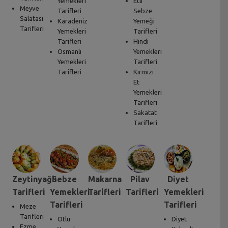
Yemekleri
Etli
Meyve
Tarifleri
Sebze
Salatası
Karadeniz
Yemeği
Tarifleri
Yemekleri
Tarifleri
Tarifleri
Hindi
Osmanlı
Yemekleri
Yemekleri
Tarifleri
Tarifleri
Kırmızı
Et
Yemekleri
Tarifleri
Sakatat
Tarifleri
Zeytinyağlı
Sebze
Makarna
Pilav
Diyet
Tarifleri
Yemekleri
Tarifleri
Tarifleri
Yemekleri
Tarifleri
Tarifleri
Meze
Tarifleri
Otlu
Diyet
Ezme