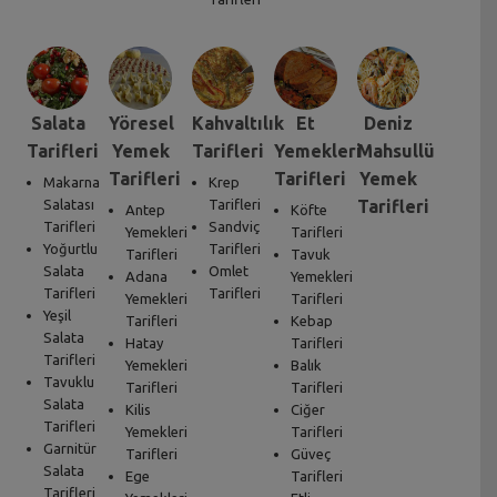
Salata
Yöresel
Kahvaltılık
Et
Deniz
Tarifleri
Yemek
Tarifleri
Yemekleri
Mahsullü
Tarifleri
Tarifleri
Yemek
Makarna
Krep
Salatası
Tarifleri
Tarifleri
Antep
Köfte
Tarifleri
Sandviç
Yemekleri
Tarifleri
Yoğurtlu
Tarifleri
Tarifleri
Tavuk
Salata
Omlet
Adana
Yemekleri
Tarifleri
Tarifleri
Yemekleri
Tarifleri
Yeşil
Tarifleri
Kebap
Salata
Hatay
Tarifleri
Tarifleri
Yemekleri
Balık
Tavuklu
Tarifleri
Tarifleri
Salata
Kilis
Ciğer
Tarifleri
Yemekleri
Tarifleri
Garnitür
Tarifleri
Güveç
Salata
Ege
Tarifleri
Tarifleri