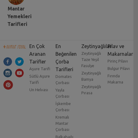
Mantar
Yemekleri
Tarifleri
En Çok
En
Zeytinyağlılar
Pilav ve
Aranan
Beğenilen
Zeytinyağlı
Makarnalar
Taze Yeşil
Tarifler
Çorba
Pirinç Pilavı
Fasulye
Bulgur Pilavı
Aşure Tarifi
Tarifleri
Zeytinyağlı
Fırında
Sütlü Aşure
Domates
Bamya
Makarna
Tarifi
Çorbası
Zeytinyağlı
Un Helvası
Yayla
Pırasa
Çorbası
İşkembe
Çorbası
Kremalı
Mantar
Çorbası
Balkabağı