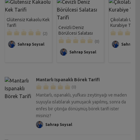
Glütensiz Kakaolu Kek
Çikolatalı Unsu
Tarifi
Kurabiye Tarifi
Cevizli Deniz
Börülcesi Salatası
(2)
Tarifi
(0)
Sahrap Soysal
Sahrap So
Sahrap Soysal
Mantarlı Ispanaklı Börek Tarifi
(0)
Mantarlı, ıspanaklı, yufkası zeytinyağı ve maden
suyuyla ıslatılarak yumuşacık yapılmış, sonra da
enfes bir çıtırığa dönüşmüş börek tarifi ister
misiniz?
Sahrap Soysal