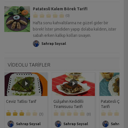
Patatesli Kalem Börek Tarifi
(0)
Hafta sonu kahvaltılarına ne güzel gider bir
börek! İster şimdiden yapıp dolaba kaldırın, ister
sabah erken kalkıp kolları sıvayın.
Sahrap Soysal
VİDEOLU TARİFLER
Ceviz Tatlısı Tarif
Gülşahın Kedidilli
Patatesli Çıtır 
Tiramisusu Tarifi
Tarifi
(3)
(0)
Sahrap Soysal
Sahrap Soysal
Sahrap So