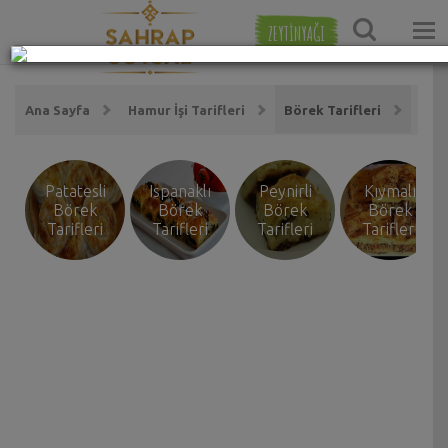
ZEYTİNYAĞI
Ana Sayfa
Hamur İşi Tarifleri
Börek Tarifleri
Patatesli
Ispanaklı
Peynirli
Kıymalı
Börek
Börek
Börek
Börek
Tarifleri
Tarifleri
Tarifleri
Tarifleri