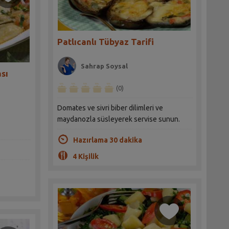
Patlıcanlı Tübyaz Tarifi
Sahrap Soysal
sı
(0)
Domates ve sivri biber dilimleri ve
maydanozla süsleyerek servise sunun.
Hazırlama 30 dakika
4 Kişilik