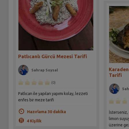
Patlıcanlı Gürcü Mezesi Tarifi
Karadeni
Sahrap Soysal
Tarifi
(0)
Sah
Patlıcan ile yapılan yapımı kolay, lezzeti
enfes bir meze tarifi
Hazırlama 30 dakika
İsterseniz,
limon suyuy
4 Kişilik
üzerine gez