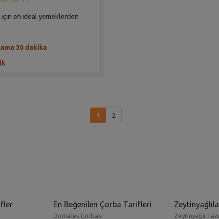
 için en ideal yemeklerden
lama 30 dakika
ik
1
2
ri tarifleri
ile Sahrap Soysal’ın mutfağındaki kokular sizin e
ofranıza her gün farklı lezzetler sunmanızı sağlıyor. Yapılma
 Patlıcan ve diğer sebzelerin kombinleneceği onlarca farklı tari
fler
En Beğenilen Çorba Tarifleri
Zeytinyağlıla
can yemeği tarifi
ile birbirinden sağlıklı öğünler hazırlamak ç
Domates Çorbası
Zeytinyağlı Taze