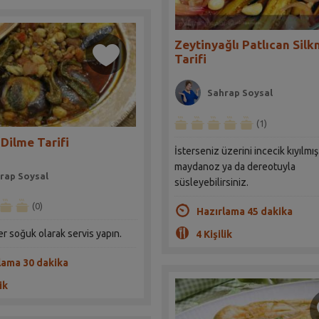
Zeytinyağlı Patlıcan Silk
Tarifi
Sahrap Soysal
(1)
 Dilme Tarifi
İsterseniz üzerini incecik kıyılmış
maydanoz ya da dereotuyla
rap Soysal
süsleyebilirsiniz.
(0)
Hazırlama 45 dakika
ster soğuk olarak servis yapın.
4 Kişilik
lama 30 dakika
ik