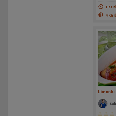
Hazır
4 Kişil
Limonlu 
Sah