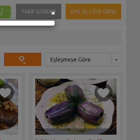
ĞI
Close
TARİF GÖNDER
ÜYE OL / ÜYE GİRİŞİ
×
Eşleşmeye Göre
Toggle Dr