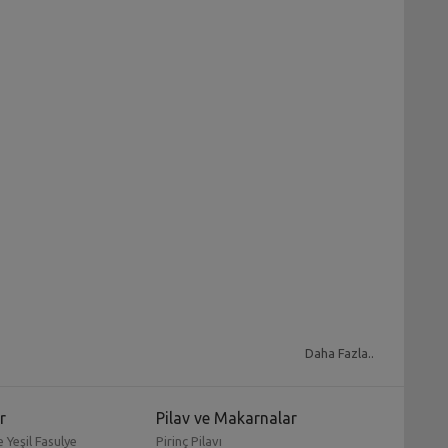
vinize de geliyor. Deneyimli aşçı Sahrap Sosyal size
Daha Fazla..
sı en basit ve kolay
patlıcan yemekleri
ile her gün
fi deneyerek her gün farklı bir yemek yapabilirsiniz.
r
Pilav ve Makarnalar
ok kolay olacak. Birbirinden lezzetli sofraları yemek
 Yeşil Fasulye
Pirinç Pilavı