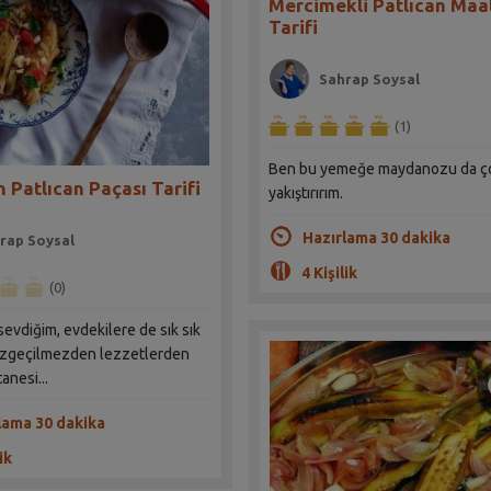
Mercimekli Patlıcan Maa
Tarifi
Sahrap Soysal
(1)
Ben bu yemeğe maydanozu da ç
n Patlıcan Paçası Tarifi
yakıştırırım.
Hazırlama 30 dakika
rap Soysal
4 Kişilik
(0)
evdiğim, evdekilere de sık sık
azgeçilmezden lezzetlerden
anesi...
lama 30 dakika
ik