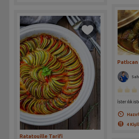
Patlıcan
Sah
İster ılık i
Hazır
4 Kişil
Ratatouille Tarifi