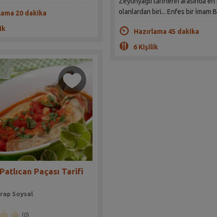
Zeytinyağlı tariflerin arasında e
olanlardan biri... Enfes bir İmam B
lama 20 dakika
ik
Hazırlama 45 dakika
6 Kişilik
Patlıcan Paçası Tarifi
rap Soysal
(0)