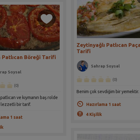
Zeytinyağlı Patlıcan Paça
Tarifi
 Patlıcan Böreği Tarifi
Sahrap Soysal
rap Soysal
(0)
(0)
Benim çok sevdiğim bir yemektir.
, patlıcan ve kıymanın baş rolde
Hazırlama 1 saat
ezzetli bir tarif.
4 Kişilik
lama 1 saat
ik