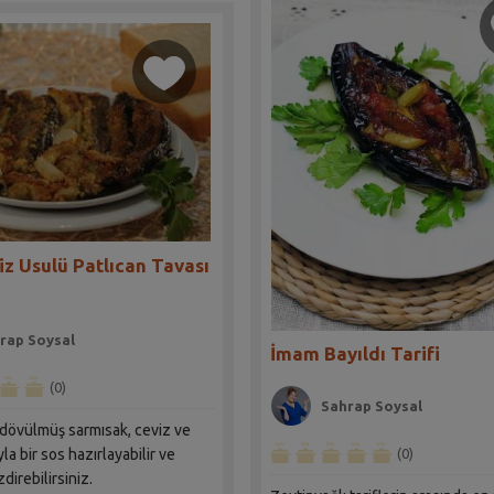
z Usulü Patlıcan Tavası
rap Soysal
İmam Bayıldı Tarifi
(0)
Sahrap Soysal
 dövülmüş sarmısak, ceviz ve
la bir sos hazırlayabilir ve
(0)
direbilirsiniz.