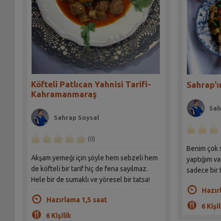
Köfteli Patlıcan Yahnisi Tarifi-
Sahrap'ı
Kahramanmaraş
Sah
Sahrap Soysal
(0)
Benim çok s
Akşam yemeği için şöyle hem sebzeli hem
yaptığım v
de köfteli bir tarif hiç de fena sayılmaz.
sadece bir t
Hele bir de sumaklı ve yöresel bir tatsa!
Hazır
Hazırlama 1,5 saat
6 Kişil
6 Kişilik