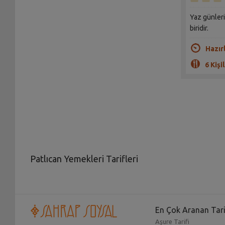
Yaz günleri
biridir.
Hazır
6 Kişil
Patlıcan Yemekleri Tarifleri
Sağlıklı beslenmek için önemli olan
patlıcan yemekle
hem pratik hem de ekonomik olan tarifleri vererek, s
sağlıklı bir menü oluşturmanın fırsatını bulacaksınız.
En Çok Aranan Tari
Hepsi denenmiş ve damak zevkine uygun olan
patlı
Aşure Tarifi