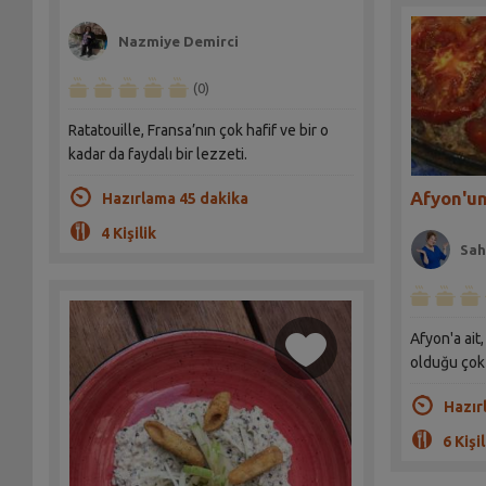
Nazmiye Demirci
(0)
Ratatouille, Fransa’nın çok hafif ve bir o
kadar da faydalı bir lezzeti.
Afyon'un
Hazırlama 45 dakika
4 Kişilik
Sah
Afyon'a ait
olduğu çok l
Hazır
6 Kişil