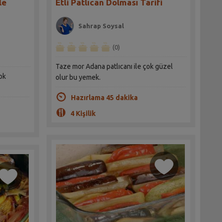
le
Etli Patlıcan Dolması Tarifi
Sahrap Soysal
(0)
Taze mor Adana patlıcanı ile çok güzel
ok
olur bu yemek.
Hazırlama 45 dakika
4 Kişilik