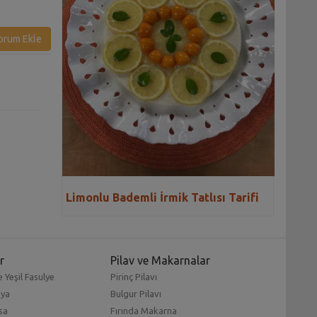
orum Ekle
Limonlu Bademli İrmik Tatlısı Tarifi
r
Pilav ve Makarnalar
 Yeşil Fasulye
Pirinç Pilavı
mya
Bulgur Pilavı
sa
Fırında Makarna