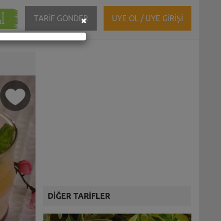
ĞI
Close
TARİF GÖNDER
ÜYE OL / ÜYE GİRİŞİ
×
DİĞER TARİFLER