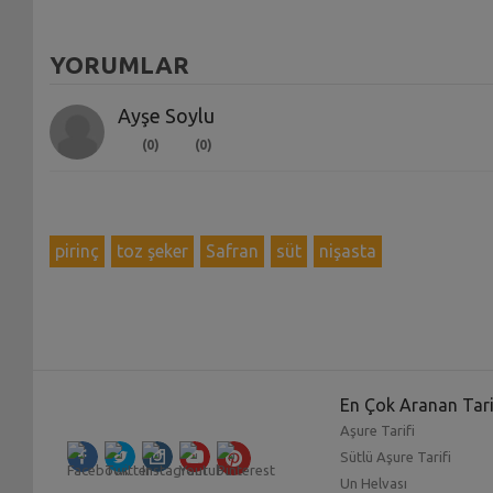
YORUMLAR
Ayşe Soylu
(0)
(0)
pirinç
toz şeker
Safran
süt
nişasta
En Çok Aranan Tari
Aşure Tarifi
Sütlü Aşure Tarifi
Un Helvası