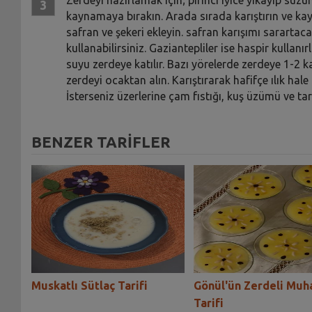
kaynamaya bırakın. Arada sırada karıştırın ve kay
safran ve şekeri ekleyin. safran karışımı sararta
kullanabilirsiniz. Gaziantepliler ise haspir kullanırl
suyu zerdeye katılır. Bazı yörelerde zerdeye 1-2 
zerdeyi ocaktan alın. Karıştırarak hafifçe ılık hale
İsterseniz üzerlerine çam fıstığı, kuş üzümü ve tar
BENZER TARİFLER
Muskatlı Sütlaç Tarifi
Gönül'ün Zerdeli Muha
Tarifi