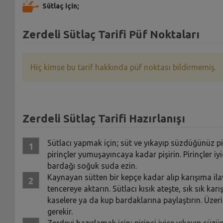
Sütlaç için;
Zerdeli Sütlaç Tarifi Püf Noktaları
Hiç kimse bu tarif hakkında püf noktası bildirmemiş.
Zerdeli Sütlaç Tarifi Hazırlanışı
Sütlacı yapmak için; süt ve yıkayıp süzdüğünüz piri
pirinçler yumuşayıncaya kadar pişirin. Pirinçler iyi
bardağı soğuk suda ezin.
Kaynayan sütten bir kepçe kadar alıp karışıma ilave 
tencereye aktarın. Sütlacı kısık ateşte, sık sık ka
kaselere ya da kup bardaklarına paylaştırın. Üze
gerekir.
Zerdeyi hazırlamak için; pirinci iyice yıkayıp süzün