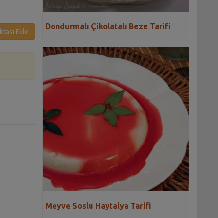
Dondurmalı Çikolatalı Beze Tarifi
ktası Ekle
Meyve Soslu Haytalya Tarifi