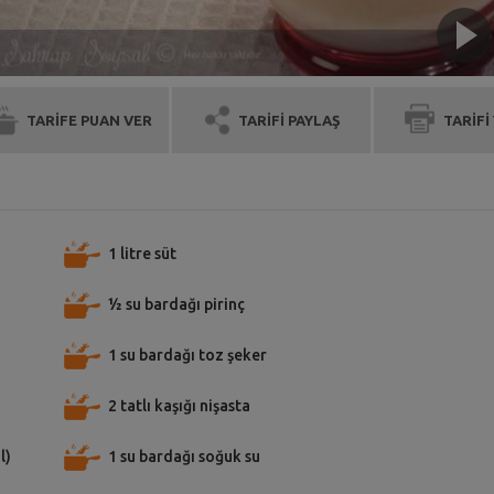
TARİFE PUAN VER
TARİFİ PAYLAŞ
TARİFİ
1 litre süt
½ su bardağı pirinç
1 su bardağı toz şeker
2 tatlı kaşığı nişasta
l)
1 su bardağı soğuk su