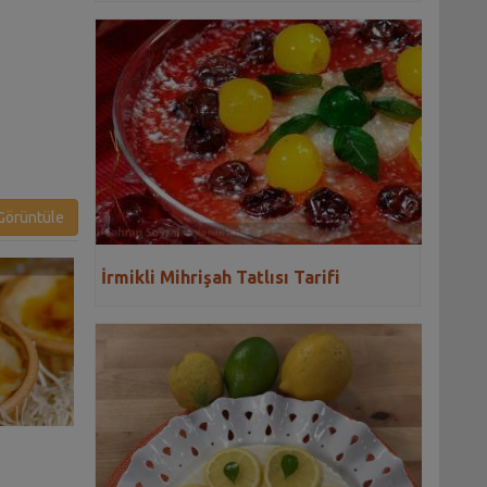
örüntüle
İrmikli Mihrişah Tatlısı Tarifi
Narlı Bademli Sütlaç Tarifi
Zerdeli Sütlaç Ta