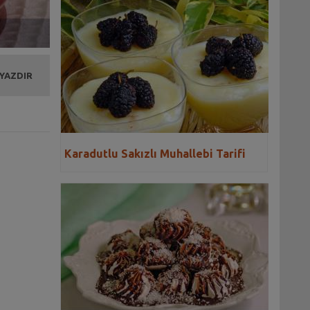
 YAZDIR
Karadutlu Sakızlı Muhallebi Tarifi