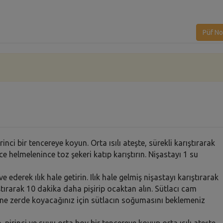
Püf No
nci bir tencereye koyun. Orta ısılı ateşte, sürekli karıştırarak
ce helmelenince toz şekeri katıp karıştırın. Nişastayı 1 su
ederek ılık hale getirin. Ilık hale gelmiş nişastayı karıştırarak
rıştırarak 10 dakika daha pişirip ocaktan alın. Sütlacı cam
rine zerde koyacağınız için sütlacın soğumasını beklemeniz
. pirinci ve suyu orta boy bir tencereye koyup orta ısılı ateşte