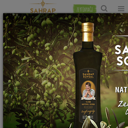
ZEYTİNYAĞI
Ana Sayfa
Tatlı Tarifleri