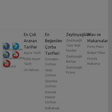
En Çok
En
Zeytinyağlılar
Pilav ve
Aranan
Beğenilen
Zeytinyağlı
Makarnalar
Taze Yeşil
Tarifler
Çorba
Pirinç Pilavı
Fasulye
Bulgur Pilavı
Aşure Tarifi
Tarifleri
Zeytinyağlı
Fırında
Sütlü Aşure
Domates
Bamya
Makarna
Tarifi
Çorbası
Zeytinyağlı
Un Helvası
Yayla
Pırasa
Çorbası
İşkembe
Çorbası
Kremalı
Mantar
Çorbası
Balkabağı