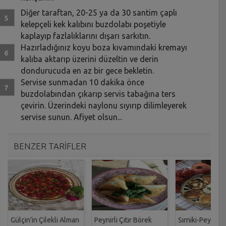
Diğer taraftan, 20-25 ya da 30 santim çaplı
kelepçeli kek kalıbını buzdolabı poşetiyle
kaplayıp fazlalıklarını dışarı sarkıtın.
Hazırladığınız koyu boza kıvamındaki kremayı
kalıba aktarıp üzerini düzeltin ve derin
dondurucuda en az bir gece bekletin.
Servise sunmadan 10 dakika önce
buzdolabından çıkarıp servis tabağına ters
çevirin. Üzerindeki naylonu sıyırıp dilimleyerek
servise sunun. Afiyet olsun...
BENZER TARİFLER
Gülçin’in Çilekli Alman
Peynirli Çıtır Börek
Sırniki-Peynirli