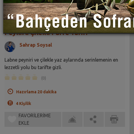
Peynirli Çilekli Parfe Tarifi
Sahrap Soysal
Labne peyniri ve çilekle yaz aylarında serinlemenin en
lezzetli yolu bu tarifte gizli.
(0)
Hazırlama 20 dakika
4 Kişilik
FAVORİLERİME
EKLE