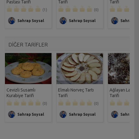
Pastası Tarifi
Tarifi
Tarifi
(1)
(0)
Sahrap Soysal
Sahrap Soysal
Sahrap So
DİĞER TARİFLER
Cevizli Susamlı
Elmalı Norveç Tartı
Ağlayan Labnel
Kurabiye Tarifi
Tarifi
Tarifi
(0)
(0)
Sahrap Soysal
Sahrap Soysal
Sahrap So