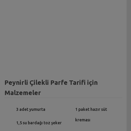
Peynirli Çilekli Parfe Tarifi için
Malzemeler
3 adet yumurta
1 paket hazır süt
kreması
1,5 su bardağı toz şeker