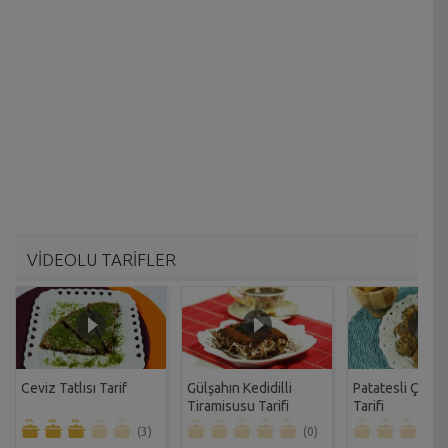
VİDEOLU TARİFLER
Ceviz Tatlısı Tarif
Gülşahın Kedidilli
Patatesli Çıtır 
Tiramisusu Tarifi
Tarifi
(3)
(0)