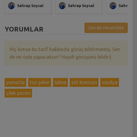
Sahrap Soysal
Sahrap Soysal
Sahrap So
YORUMLAR
Sen de Yorum Ekle
Hiç kimse bu tarif hakkında görüş bildirmemiş. Sen
de mi öyle yapacaksın? Haydi görüşünü bildir:)
yumurta
toz şeker
labne
süt kreması
vanilya
çilek püresi