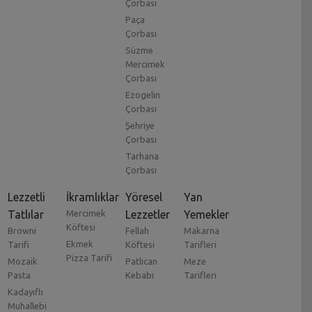
Çorbası
Paça
Çorbası
Süzme
Mercimek
Çorbası
Ezogelin
Çorbası
Şehriye
Çorbası
Tarhana
Çorbası
Lezzetli
İkramlıklar
Yöresel
Yan
Tatlılar
Mercimek
Lezzetler
Yemekler
Köftesi
Browni
Fellah
Makarna
Ekmek
Tarifi
Köftesi
Tarifleri
Pizza Tarifi
Mozaik
Patlıcan
Meze
Pasta
Kebabı
Tarifleri
Kadayıflı
Muhallebi