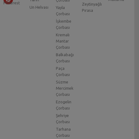
Zeytinyağlı
Un Helvası
Yayla
Pırasa
Çorbası
İşkembe
Çorbası
Kremalı
Mantar
Çorbası
Balkabağı
Çorbası
Paça
Çorbası
Süzme
Mercimek
Çorbası
Ezogelin
Çorbası
Şehriye
Çorbası
Tarhana
Çorbası