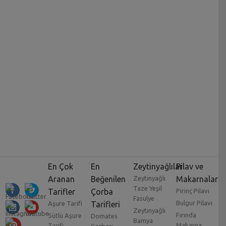
En Çok
En
Zeytinyağlılar
Pilav ve
Aranan
Beğenilen
Zeytinyağlı
Makarnalar
Taze Yeşil
Tarifler
Çorba
Pirinç Pilavı
Fasulye
Bulgur Pilavı
Aşure Tarifi
Tarifleri
Zeytinyağlı
Fırında
Sütlü Aşure
Domates
Bamya
Makarna
Tarifi
Çorbası