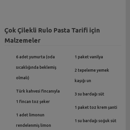
Çok Çilekli Rulo Pasta Tarifi için
Malzemeler
6 adet yumurta (oda
1 paket vanilya
sıcaklığında beklemiş
2 tepeleme yemek
olmalı)
kaşığı un
Türk kahvesi fincanıyla
3 su bardağı süt
1 fincan toz şeker
1 paket toz krem şanti
1 adet limonun
1 su bardağı soğuk süt
rendelenmiş limon