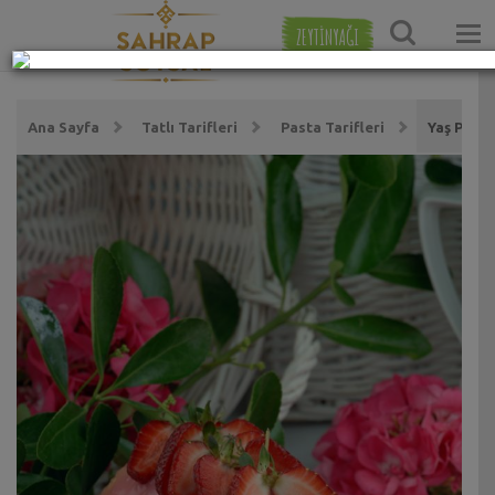
ZEYTİNYAĞI
Ana Sayfa
Tatlı Tarifleri
Pasta Tarifleri
Yaş Pasta