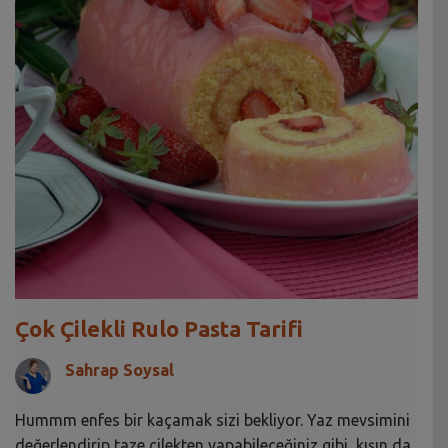
Çok Çilekli Rulo Pasta Tarifi
Sahrap Soysal
Hummm enfes bir kaçamak sizi bekliyor. Yaz mevsimini
değerlendirip taze çilekten yapabileceğiniz gibi, kışın da