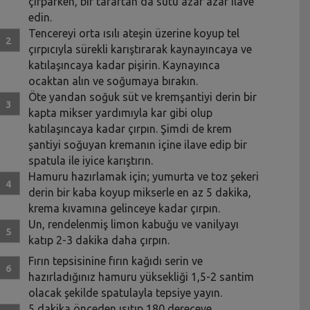
çırparken, bir taraftan da sütü azar azar ilave
edin.
Tencereyi orta ısılı ateşin üzerine koyup tel
çırpıcıyla sürekli karıştırarak kaynayıncaya ve
katılaşıncaya kadar pişirin. Kaynayınca
ocaktan alın ve soğumaya bırakın.
Öte yandan soğuk süt ve kremşantiyi derin bir
kapta mikser yardımıyla kar gibi olup
katılaşıncaya kadar çırpın. Şimdi de krem
şantiyi soğuyan kremanın içine ilave edip bir
spatula ile iyice karıştırın.
Hamuru hazırlamak için; yumurta ve toz şekeri
derin bir kaba koyup mikserle en az 5 dakika,
krema kıvamına gelinceye kadar çırpın.
Un, rendelenmiş limon kabuğu ve vanilyayı
katıp 2-3 dakika daha çırpın.
Fırın tepsisinine fırın kağıdı serin ve
hazırladığınız hamuru yüksekliği 1,5-2 santim
olacak şekilde spatulayla tepsiye yayın.
5 dakika önceden ısıtıp 180 dereceye