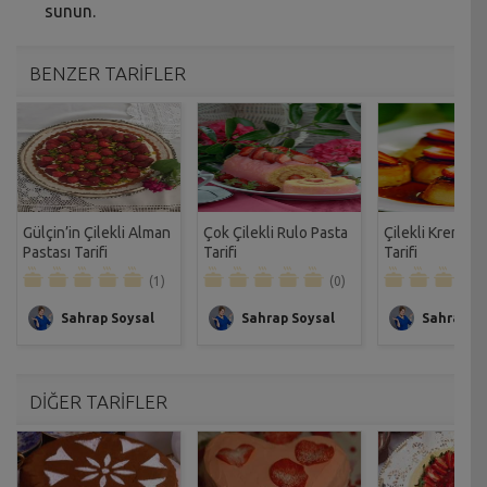
sunun.
BENZER TARİFLER
Gülçin’in Çilekli Alman
Çok Çilekli Rulo Pasta
Çilekli Krem Ka
Pastası Tarifi
Tarifi
Tarifi
(1)
(0)
Sahrap Soysal
Sahrap Soysal
Sahrap So
DİĞER TARİFLER