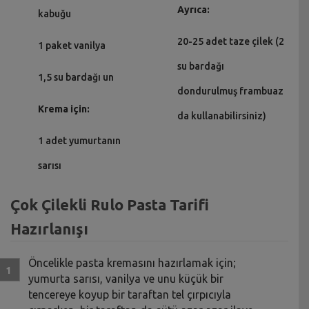
Ayrıca:
kabuğu
20-25 adet taze çilek (2
1 paket vanilya
su bardağı
1,5 su bardağı un
dondurulmuş frambuaz
Krema için:
da kullanabilirsiniz)
1 adet yumurtanın
sarısı
Çok Çilekli Rulo Pasta Tarifi
Hazırlanışı
Öncelikle pasta kremasını hazırlamak için;
yumurta sarısı, vanilya ve unu küçük bir
tencereye koyup bir taraftan tel çırpıcıyla