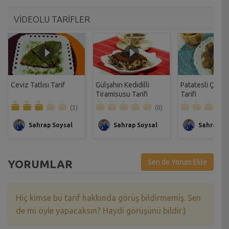
VİDEOLU TARİFLER
Ceviz Tatlısı Tarif
Gülşahın Kedidilli
Patatesli Çıtır 
Tiramisusu Tarifi
Tarifi
(3)
(0)
Sahrap Soysal
Sahrap Soysal
Sahrap So
YORUMLAR
Sen de Yorum Ekle
Hiç kimse bu tarif hakkında görüş bildirmemiş. Sen
de mi öyle yapacaksın? Haydi görüşünü bildir:)