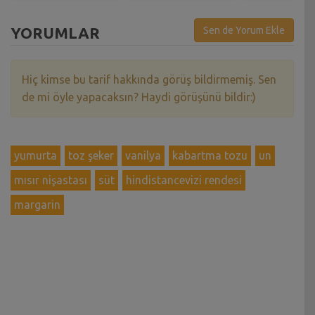
YORUMLAR
Sen de Yorum Ekle
Hiç kimse bu tarif hakkında görüş bildirmemiş. Sen
de mi öyle yapacaksın? Haydi görüşünü bildir:)
yumurta
toz şeker
vanilya
kabartma tozu
un
mısır nişastası
süt
hindistancevizi rendesi
margarin