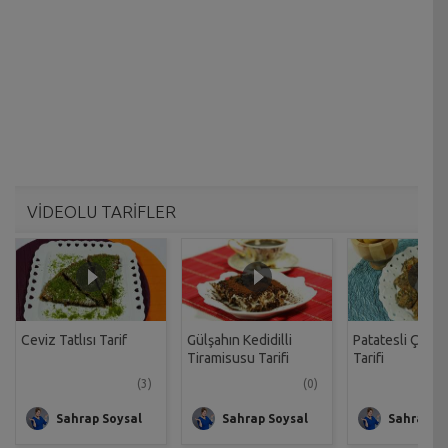
VİDEOLU TARİFLER
Ceviz Tatlısı Tarif
Gülşahın Kedidilli
Patatesli Çıtır 
Tiramisusu Tarifi
Tarifi
(3)
(0)
Sahrap Soysal
Sahrap Soysal
Sahrap So