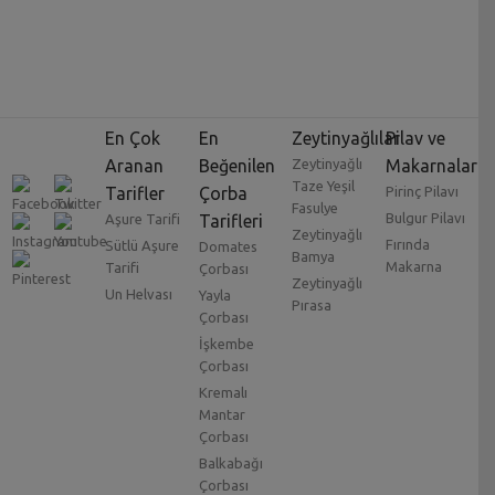
En Çok
En
Zeytinyağlılar
Pilav ve
Aranan
Beğenilen
Zeytinyağlı
Makarnalar
Taze Yeşil
Tarifler
Çorba
Pirinç Pilavı
Fasulye
Bulgur Pilavı
Aşure Tarifi
Tarifleri
Zeytinyağlı
Fırında
Sütlü Aşure
Domates
Bamya
Makarna
Tarifi
Çorbası
Zeytinyağlı
Un Helvası
Yayla
Pırasa
Çorbası
İşkembe
Çorbası
Kremalı
Mantar
Çorbası
Balkabağı
Çorbası