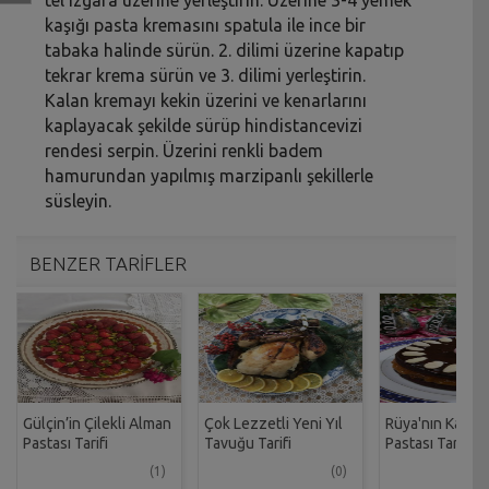
kaşığı pasta kremasını spatula ile ince bir
tabaka halinde sürün. 2. dilimi üzerine kapatıp
tekrar krema sürün ve 3. dilimi yerleştirin.
Kalan kremayı kekin üzerini ve kenarlarını
kaplayacak şekilde sürüp hindistancevizi
rendesi serpin. Üzerini renkli badem
hamurundan yapılmış marzipanlı şekillerle
süsleyin.
BENZER TARİFLER
Gülçin’in Çilekli Alman
Çok Lezzetli Yeni Yıl
Rüya'nın Kayısıl
Pastası Tarifi
Tavuğu Tarifi
Pastası Tarifi
(1)
(0)