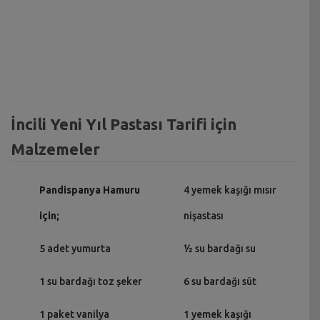
İncili Yeni Yıl Pastası Tarifi için
Malzemeler
Pandispanya Hamuru
4 yemek kaşığı mısır
için;
nişastası
5 adet yumurta
½ su bardağı su
1 su bardağı toz şeker
6 su bardağı süt
1 paket vanilya
1 yemek kaşığı