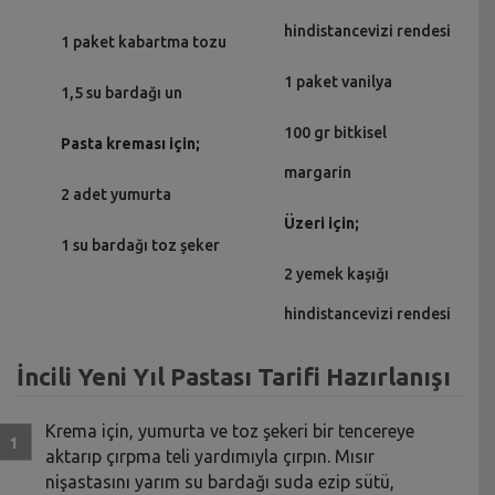
hindistancevizi rendesi
1 paket kabartma tozu
1 paket vanilya
1,5 su bardağı un
100 gr bitkisel
Pasta kreması için;
margarin
2 adet yumurta
Üzeri için;
1 su bardağı toz şeker
2 yemek kaşığı
hindistancevizi rendesi
İncili Yeni Yıl Pastası Tarifi Hazırlanışı
Krema için, yumurta ve toz şekeri bir tencereye
aktarıp çırpma teli yardımıyla çırpın. Mısır
nişastasını yarım su bardağı suda ezip sütü,