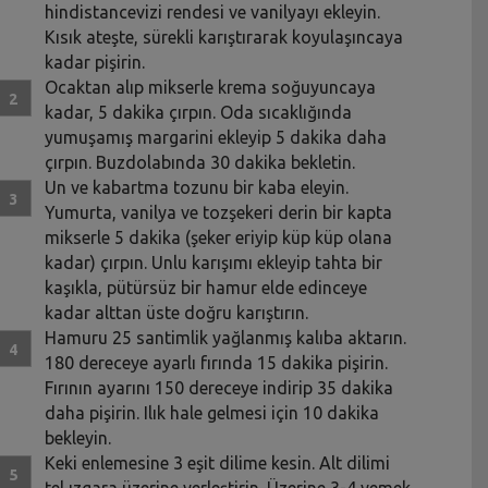
hindistancevizi rendesi ve vanilyayı ekleyin.
Kısık ateşte, sürekli karıştırarak koyulaşıncaya
kadar pişirin.
Ocaktan alıp mikserle krema soğuyuncaya
kadar, 5 dakika çırpın. Oda sıcaklığında
yumuşamış margarini ekleyip 5 dakika daha
çırpın. Buzdolabında 30 dakika bekletin.
Un ve kabartma tozunu bir kaba eleyin.
Yumurta, vanilya ve tozşekeri derin bir kapta
mikserle 5 dakika (şeker eriyip küp küp olana
kadar) çırpın. Unlu karışımı ekleyip tahta bir
kaşıkla, pütürsüz bir hamur elde edinceye
kadar alttan üste doğru karıştırın.
Hamuru 25 santimlik yağlanmış kalıba aktarın.
180 dereceye ayarlı fırında 15 dakika pişirin.
Fırının ayarını 150 dereceye indirip 35 dakika
daha pişirin. Ilık hale gelmesi için 10 dakika
bekleyin.
Keki enlemesine 3 eşit dilime kesin. Alt dilimi
tel ızgara üzerine yerleştirin. Üzerine 3-4 yemek