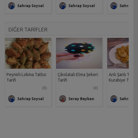
Sahrap Soysal
Sahrap Soysal
Sahrap So
DİĞER TARİFLER
Peynirli Lokma Tatlısı
Çikolatalı Elma Şekeri
Anlı Şanlı Tuzl
Tarifi
Tarifi
Kurabiye Tarifi
(0)
(0)
Sahrap Soysal
Seray Baykan
Sahrap So