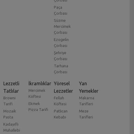
Çorbası
Paça
Çorbası
Süzme
Mercimek
Çorbası
Ezogelin
Çorbası
Şehriye
Çorbası
Tarhana
Çorbası
Lezzetli
İkramlıklar
Yöresel
Yan
Tatlılar
Mercimek
Lezzetler
Yemekler
Köftesi
Browni
Fellah
Makarna
Ekmek
Tarifi
Köftesi
Tarifleri
Pizza Tarifi
Mozaik
Patlıcan
Meze
Pasta
Kebabı
Tarifleri
Kadayıflı
Muhallebi