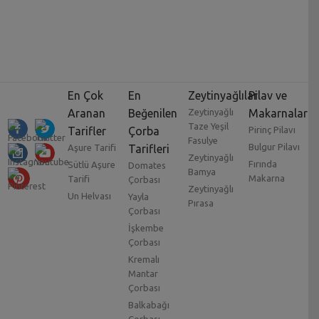
En Çok
En
Zeytinyağlılar
Pilav ve
Aranan
Beğenilen
Zeytinyağlı
Makarnalar
Taze Yeşil
Tarifler
Çorba
Pirinç Pilavı
Fasulye
Bulgur Pilavı
Aşure Tarifi
Tarifleri
Zeytinyağlı
Fırında
Sütlü Aşure
Domates
Bamya
Makarna
Tarifi
Çorbası
Zeytinyağlı
Un Helvası
Yayla
Pırasa
Çorbası
İşkembe
Çorbası
Kremalı
Mantar
Çorbası
Balkabağı