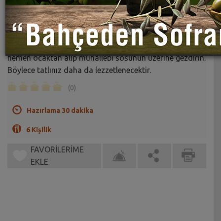
Muhallebili İncir Tatlısı Tarifi
Sahrap Soysal
İsterseniz ½ su bardağı toz şekeri karamelize edin ve
hemen ocaktan alıp muhallebi sosunun üzerine gezdirin.
Böylece tatlınız daha da lezzetlenecektir.
(0)
Hazırlama 30 dakika
6 Kişilik
FAVORİLERİME
EKLE