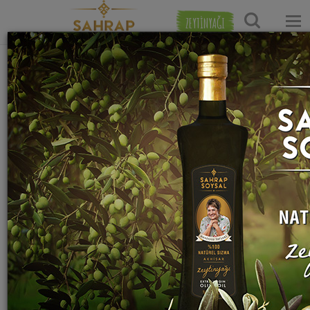
ZEYTİNYAĞI
Ana Sayfa
Tatlı Tarifleri