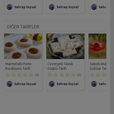
Sahrap Soysal
Sahrap Soysal
Sahrap So
DİĞER TARİFLER
Marmelatlı Porto
Cezeryeli Tavuk
Sakızlı Muhalle
Kurabiyesi Tarifi
Göğsü Tarifi
Gülizar Tarifi
(0)
(0)
Sahrap Soysal
Sahrap Soysal
Sahrap So