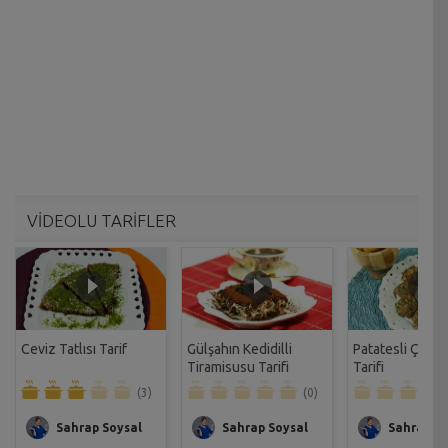
VİDEOLU TARİFLER
Ceviz Tatlısı Tarif
Gülşahın Kedidilli
Patatesli Çıtır 
Tiramisusu Tarifi
Tarifi
(3)
(0)
Sahrap Soysal
Sahrap Soysal
Sahrap So