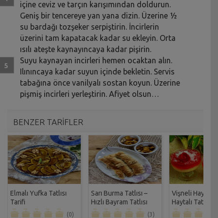
içine ceviz ve tarçın karışımından doldurun.
Geniş bir tencereye yan yana dizin. Üzerine ½
su bardağı tozşeker serpiştirin. İncirlerin
üzerini tam kapatacak kadar su ekleyin. Orta
ısılı ateşte kaynayıncaya kadar pişirin.
Suyu kaynayan incirleri hemen ocaktan alın.
Ilınıncaya kadar suyun içinde bekletin. Servis
tabağına önce vanilyalı sostan koyun. Üzerine
pişmiş incirleri yerleştirin. Afiyet olsun…
BENZER TARİFLER
Elmalı Yufka Tatlısı
Sarı Burma Tatlısı –
Vişneli Haytayl
Tarifi
Hızlı Bayram Tatlısı
Haytalı Tatlısı Ta
Tarifi
(0)
(3)