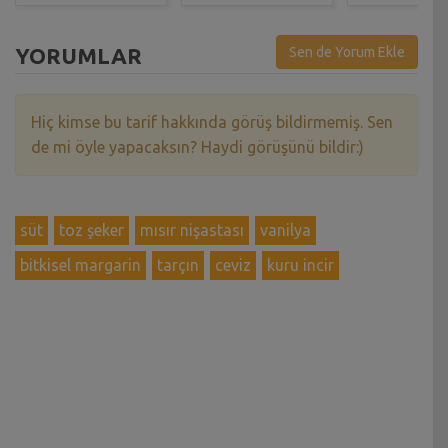
YORUMLAR
Sen de Yorum Ekle
Hiç kimse bu tarif hakkında görüş bildirmemiş. Sen
de mi öyle yapacaksın? Haydi görüşünü bildir:)
süt
toz şeker
mısır nişastası
vanilya
bitkisel margarin
tarçın
ceviz
kuru incir