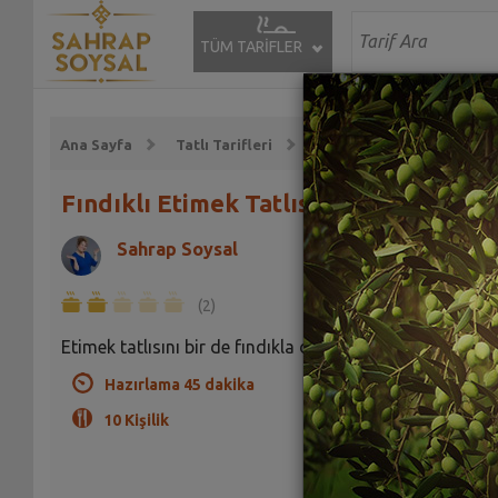
TÜM TARİFLER
Ana Sayfa
Tatlı Tarifleri
Sütlü Tatlı Tarifleri
Fındıklı Etimek Tatlısı Tarifi
Sahrap Soysal
(2)
Etimek tatlısını bir de fındıkla deneyin
Hazırlama 45 dakika
10 Kişilik