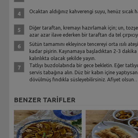
Ocaktan aldığınız kahverengi suyu, henüz sıcak ha
Diğer taraftan, kremayı hazırlamak için; un, tozşe
azar azar ilave ederken bir taraftan da tel çırpıcı
Sütün tamamını ekleyince tencereyi orta ısılı ateş
kadar pişirin. Kaynamaya başladıktan 2-3 dakika s
kalınlıkta olacak şekilde yayın.
Tatlıyı buzdolabında bir gece bekletin. Eğer tatlıy
servis tabağına alın. Düz bir kabın içine yaptıysanız
dövülmüş fındıkla süsleyebilirsiniz. Afiyet olsun
BENZER TARİFLER