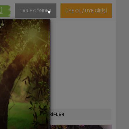
ĞI
Close
TARİF GÖNDER
ÜYE OL / ÜYE GİRİŞİ
×
DİĞER TARİFLER