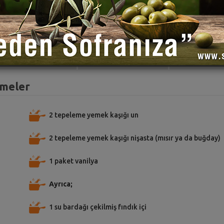
TARİFE PUAN VER
TARİFİ PAYLAŞ
TARİFİ
emeler
2 tepeleme yemek kaşığı un
2 tepeleme yemek kaşığı nişasta (mısır ya da buğday)
1 paket vanilya
Ayrıca;
1 su bardağı çekilmiş fındık içi