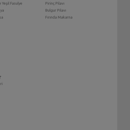
 Yeşil Fasulye
Pirinç Pilavı
mya
Bulgur Pilavı
sa
Fırında Makarna
r
ri