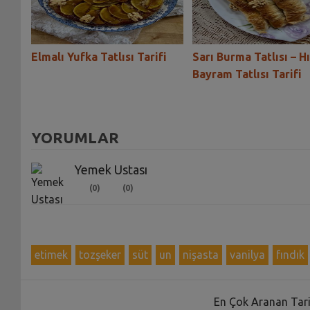
-
Elmalı Yufka Tatlısı Tarifi
Sarı Burma Tatlısı – Hı
i
Bayram Tatlısı Tarifi
YORUMLAR
Yemek Ustası
(0)
(0)
etimek
tozşeker
süt
un
nişasta
vanilya
fındık
En Çok Aranan Tari