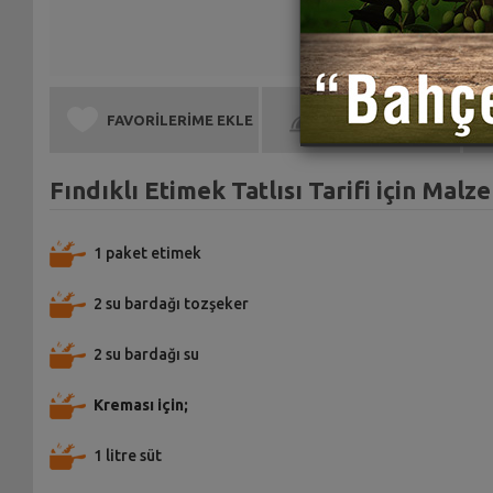
FAVORİLERİME EKLE
BEN DE YAPTIM
Fındıklı Etimek Tatlısı Tarifi için Malz
1 paket etimek
2 su bardağı tozşeker
2 su bardağı su
Kreması için;
1 litre süt