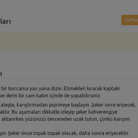
ları
Püf No
ı
bir borcama yan yana dizin. Etimekleri kırarak kaptaki
ve derin bir cam kabın içinde de yapabilirsiniz.
 ateşte, karıştırmadan pişirmeye başlayın. Şeker önce eriyecek,
tır. Bu aşamaları dikkatle izleyip şeker kahverengiye
 aktarırken yüzünüzü tencereden uzak tutun, çünkü karışım
lışın. Şeker önce topak topak olacak, daha sonra eriyecektir.