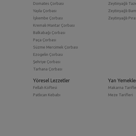
Domates Çorbası
Zeytinyağlı Taze
Yayla Çorbası
Zeytinyağlı Ba
İşkembe Çorbası
Zeytinyağlı Pıra
Kremalı Mantar Çorbası
Balkabağı Çorbası
Paça Çorbası
Süzme Mercimek Çorbası
Ezogelin Çorbası
Şehriye Çorbası
Tarhana Çorbası
Yöresel Lezzetler
Yan Yemekle
Fellah Köftesi
Makarna Tarifle
Patlıcan Kebabı
Meze Tarifleri