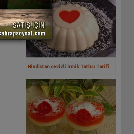
 YAZDIR
Hindistan cevizli İrmik Tatlısı Tarifi