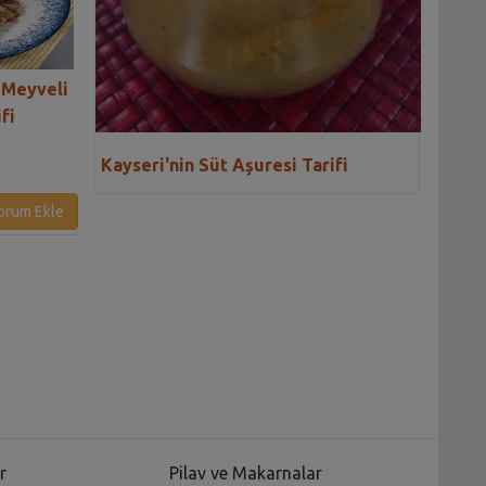
 Meyveli
Karamelli Kıbrıs Tatlısı
Gaziantep'in Zerd
fi
Tarifi
Tarifi
Kayseri'nin Süt Aşuresi Tarifi
orum Ekle
r
Pilav ve Makarnalar