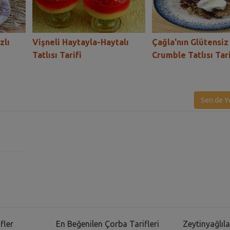
zlı
Vişneli Haytayla-Haytalı
Çağla'nın Glütensiz
Tatlısı Tarifi
Crumble Tatlısı Tari
Sen de Y
fler
En Beğenilen Çorba Tarifleri
Zeytinyağlıla