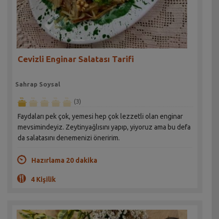
Cevizli Enginar Salatası Tarifi
Sahrap Soysal
(3)
Faydaları pek çok, yemesi hep çok lezzetli olan enginar
mevsimindeyiz. Zeytinyağlısını yapıp, yiyoruz ama bu defa
da salatasını denemenizi öneririm.
Hazırlama 20 dakika
4 Kişilik