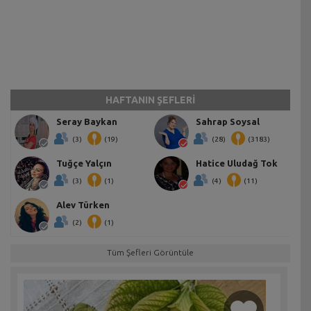
HAFTANIN ŞEFLERİ
Seray Baykan
Sahrap Soysal
(3)
(19)
(28)
(3183)
Tuğçe Yalçın
Hatice Uludağ Tok
(3)
(1)
(4)
(11)
Alev Türken
(2)
(1)
Tüm Şefleri Görüntüle