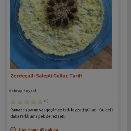
Zerdeçallı Salepli Güllaç Tarifi
Sahrap Soysal
(5)
Ramazan ayının vazgeçilmez tatlı lezzeti güllaç... Bu defa
daha farklı ama pek de lezzetli.
Hazırlama 45 dakika