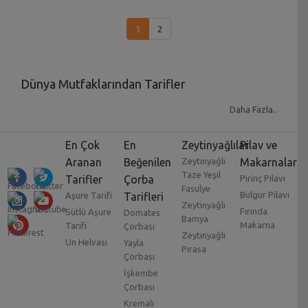
1
2
Dünya Mutfaklarından Tarifler
Türk mutfağının zenginliği neredeyse herkes
Daha Fazla..
tarafından biliniyor. Fakat dünyada da bir o kadar
hayranlık oluşturacak tarifler ve mutfaklar
En Çok
En
Zeytinyağlılar
Pilav ve
mevcuttur. Yeni yeni tatlar keşfetmeye ve yemek
Aranan
Beğenilen
Zeytinyağlı
Makarnalar
Taze Yeşil
kültürlerini öğrenmeye meraklı biriyseniz bu
Tarifler
Çorba
Pirinç Pilavı
Fasulye
mutfaklardan en az 2-3 tanesinin yemeklerine aşina
Bulgur Pilavı
Aşure Tarifi
Tarifleri
Zeytinyağlı
olmuşsunuzdur.
Fırında
Sütlü Aşure
Domates
Bamya
Makarna
Tarifi
Çorbası
Zeytinyağlı
Un Helvası
Yayla
Kendi mutfağımızda da kültürel anlamda
Pırasa
Çorbası
etkilendiğimiz birçok tarif bulunmaktadır.
Dünya
İşkembe
yemekleri
çok geniş ve tek tek incelenmesi gereken
Çorbası
bir konudur. En lezzetli mutfaklardan biri kuşkusuz
Kremalı