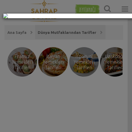
ZEYTİNYAĞI
Ana Sayfa
Dünya Mutfaklarından Tarifler
Fransız
İtalyan
İspanyol
Uzakdoğu
Yemekleri
Yemekleri
Yemekleri
Yemekleri
Tarifleri
Tarifleri
Tarifleri
Tarifleri