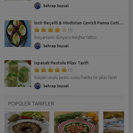
Sahrap Soysal
İncir Reçelli & Hindistan Cevizli Panna Cotta Tarifi
(1)
İtalyanların dünyaca meşhur tatlısı
Sahrap Soysal
Ispanak Pestolu Pilav Tarifi
(1)
İtalyan usulü pesto soslu harika bir pilav tarifi
Sahrap Soysal
POPÜLER TARİFLER