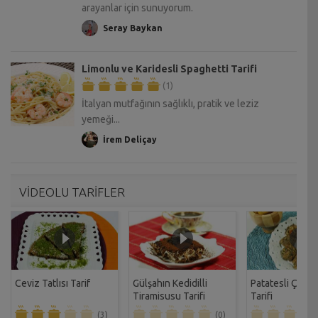
arayanlar için sunuyorum.
Seray Baykan
Limonlu ve Karidesli Spaghetti Tarifi
(1)
İtalyan mutfağının sağlıklı, pratik ve leziz
yemeği...
İrem Deliçay
VİDEOLU TARİFLER
Ceviz Tatlısı Tarif
Gülşahın Kedidilli
Patatesli Çıtır 
Tiramisusu Tarifi
Tarifi
(3)
(0)