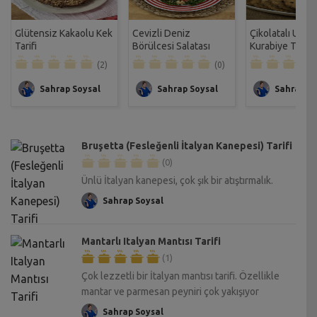
Glütensiz Kakaolu Kek
Cevizli Deniz
Çikolatalı Unsu
Tarifi
Börülcesi Salatası
Kurabiye Tarifi
Tarifi
(2)
(0)
Sahrap Soysal
Sahrap Soysal
Sahrap So
Bruşetta (Fesleğenli İtalyan Kanepesi) Tarifi
(0)
Ünlü İtalyan kanepesi, çok şık bir atıştırmalık.
Sahrap Soysal
Mantarlı Italyan Mantısı Tarifi
(1)
Çok lezzetli bir İtalyan mantısı tarifi. Özellikle
mantar ve parmesan peyniri çok yakışıyor
Sahrap Soysal