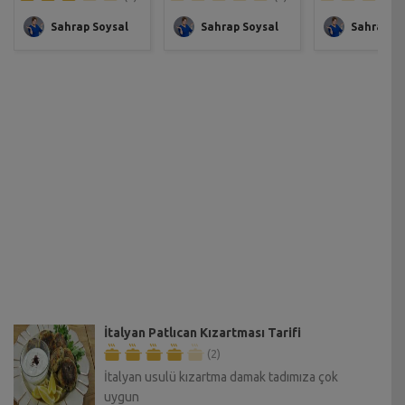
Sahrap Soysal
Sahrap Soysal
Sahrap So
İtalyan Patlıcan Kızartması Tarifi
(2)
İtalyan usulü kızartma damak tadımıza çok
uygun