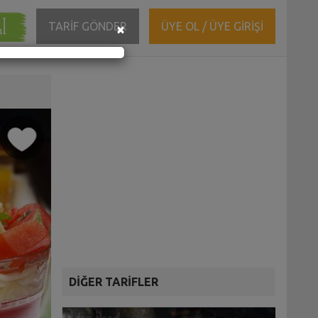
ĞI
Close
TARİF GÖNDER
ÜYE OL / ÜYE GİRİŞİ
×
DİĞER TARİFLER