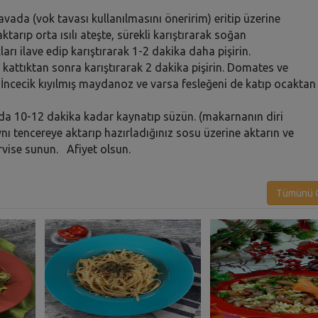
tavada (vok tavası kullanılmasını öneririm) eritip üzerine
tarıp orta ısılı ateşte, sürekli karıştırarak soğan
ı ilave edip karıştırarak 1-2 dakika daha pişirin.
a kattıktan sonra karıştırarak 2 dakika pişirin. Domates ve
 İncecik kıyılmış maydanoz ve varsa fesleğeni de katıp ocaktan
uda 10-12 dakika kadar kaynatıp süzün. (makarnanın diri
ı tencereye aktarıp hazırladığınız sosu üzerine aktarın ve
servise sunun. Afiyet olsun.
Tümünü G