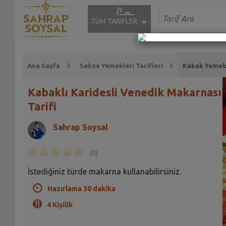
TÜM TARİFLER
Ana Sayfa
Sebze Yemekleri Tarifleri
Kabak Yemekle
Kabaklı Karidesli Venedik Makarnası
Tarifi
Sahrap Soysal
(0)
İstediğiniz türde makarna kullanabilirsiniz.
Hazırlama 30 dakika
4 Kişilik