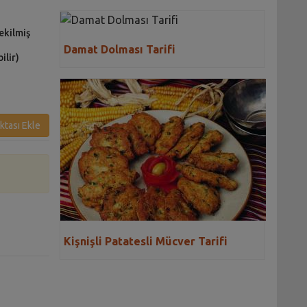
ekilmiş
Damat Dolması Tarifi
ilir)
ktası Ekle
Kişnişli Patatesli Mücver Tarifi