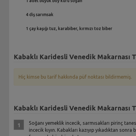
1 adet büyük boy kuru soğan
4 diş sarımsak
1 çay kaşığı tuz, karabiber, kırmızı toz biber
Kabaklı Karidesli Venedik Makarnası Ta
Hiç kimse bu tarif hakkında püf noktası bildirmemiş.
Kabaklı Karidesli Venedik Makarnası Ta
Soğanı yemeklik incecik, sarmısakları pirinç ta
incecik kıyın. Kabakları kazıyıp yıkadıktan sonra 