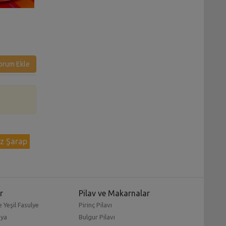
Tavuklu Çin Makarnası Tarifi
Bal Kabaklı Pazıl
Tarifi
orum Ekle
z Şarap
r
Pilav ve Makarnalar
 Yeşil Fasulye
Pirinç Pilavı
mya
Bulgur Pilavı