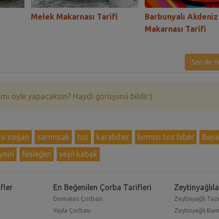
Melek Makarnası Tarifi
Barbunyalı Akdeniz
Makarnası Tarifi
Sen de Y
 mi öyle yapacaksın? Haydi görüşünü bildir:)
ru soğan
sarımsak
tuz
karabiber
kırmızı toz biber
Beya
niri
fesleğen
yeşil kabak
fler
En Beğenilen Çorba Tarifleri
Zeytinyağlıla
Domates Çorbası
Zeytinyağlı Taze
Yayla Çorbası
Zeytinyağlı Ba