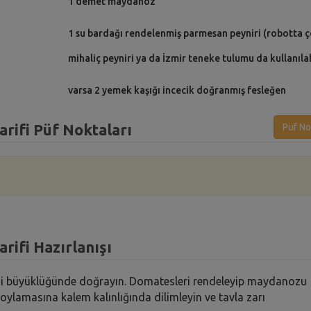
1 demet maydanoz
1 su bardağı rendelenmiş parmesan peyniri (robotta ç
mihaliç peyniri ya da İzmir teneke tulumu da kullanılab
varsa 2 yemek kaşığı incecik doğranmış fesleğen
rifi Püf Noktaları
Püf No
rifi Hazırlanışı
nesi büyüklüğünde doğrayın. Domatesleri rendeleyip maydanozu
boylamasına kalem kalınlığında dilimleyin ve tavla zarı