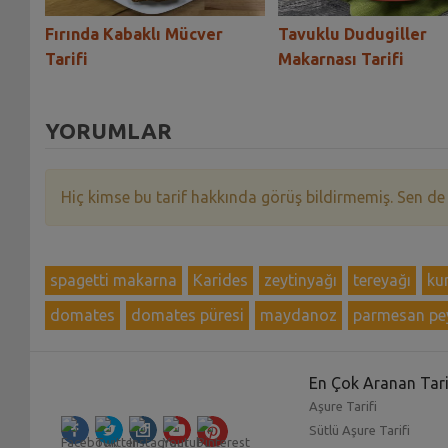
Fırında Kabaklı Mücver
Tavuklu Dudugiller
Tarifi
Makarnası Tarifi
YORUMLAR
Hiç kimse bu tarif hakkında görüş bildirmemiş. Sen de
spagetti makarna
Karides
zeytinyağı
tereyağı
ku
domates
domates püresi
maydanoz
parmesan pey
En Çok Aranan Tari
Aşure Tarifi
Sütlü Aşure Tarifi