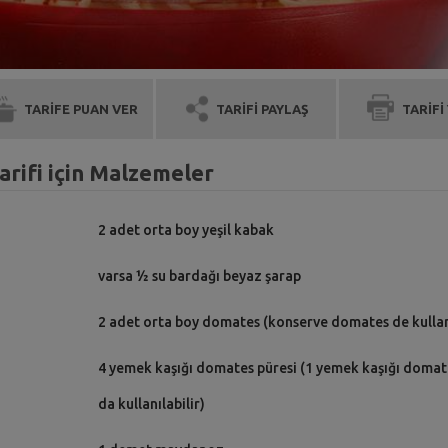
TARİFE PUAN VER
TARİFİ PAYLAŞ
TARİFİ
arifi için Malzemeler
2 adet orta boy yeşil kabak
varsa ½ su bardağı beyaz şarap
2 adet orta boy domates (konserve domates de kullanı
4 yemek kaşığı domates püresi (1 yemek kaşığı domat
da kullanılabilir)