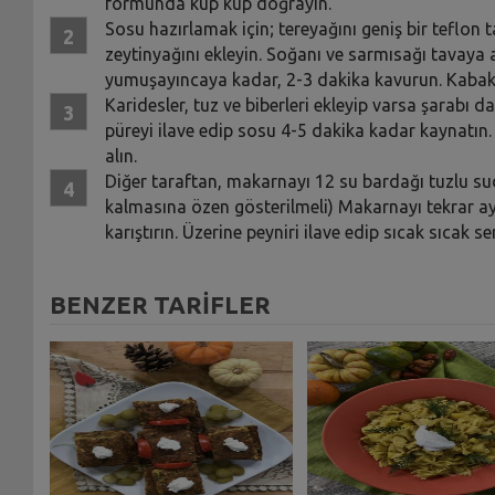
formunda küp küp doğrayın.
Sosu hazırlamak için; tereyağını geniş bir teflon 
zeytinyağını ekleyin. Soğanı ve sarmısağı tavaya ak
yumuşayıncaya kadar, 2-3 dakika kavurun. Kabaklar
Karidesler, tuz ve biberleri ekleyip varsa şarabı d
püreyi ilave edip sosu 4-5 dakika kadar kaynatın.
alın.
Diğer taraftan, makarnayı 12 su bardağı tuzlu s
kalmasına özen gösterilmeli) Makarnayı tekrar ayn
karıştırın. Üzerine peyniri ilave edip sıcak sıcak 
BENZER TARİFLER