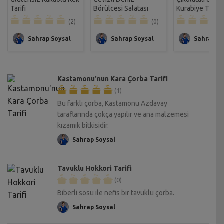
Tarifi
Börülcesi Salatası
Kurabiye Tarifi
Tarifi
(2)
(0)
Sahrap Soysal
Sahrap Soysal
Sahrap So
Kastamonu'nun Kara Çorba Tarifi
(1)
Bu farklı çorba, Kastamonu Azdavay
taraflarında çokça yapılır ve ana malzemesi
kızamık bitkisidir.
Sahrap Soysal
Tavuklu Hokkori Tarifi
(0)
Biberli sosu ile nefis bir tavuklu çorba.
Sahrap Soysal