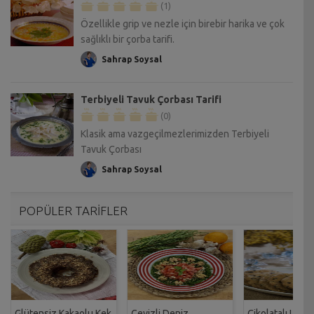
(1)
Özellikle grip ve nezle için birebir harika ve çok
sağlıklı bir çorba tarifi.
Sahrap Soysal
Terbiyeli Tavuk Çorbası Tarifi
(0)
Klasik ama vazgeçilmezlerimizden Terbiyeli
Tavuk Çorbası
Sahrap Soysal
POPÜLER TARİFLER
Glütensiz Kakaolu Kek
Cevizli Deniz
Çikolatalı Unsu