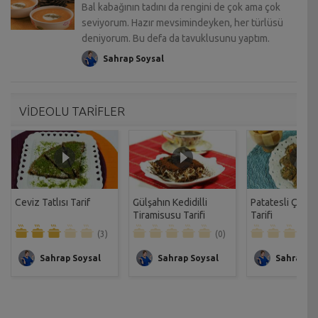
Bal kabağının tadını da rengini de çok ama çok
seviyorum. Hazır mevsimindeyken, her türlüsü
deniyorum. Bu defa da tavuklusunu yaptım.
Sahrap Soysal
VİDEOLU TARİFLER
Ceviz Tatlısı Tarif
Gülşahın Kedidilli
Patatesli Çıtır 
Tiramisusu Tarifi
Tarifi
(3)
(0)
Sahrap Soysal
Sahrap Soysal
Sahrap So