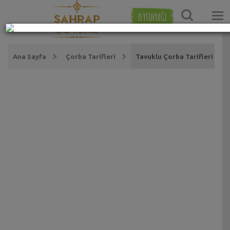
ZEYTİNYAĞI
Ana Sayfa
Çorba Tarifleri
Tavuklu Çorba Tarifleri