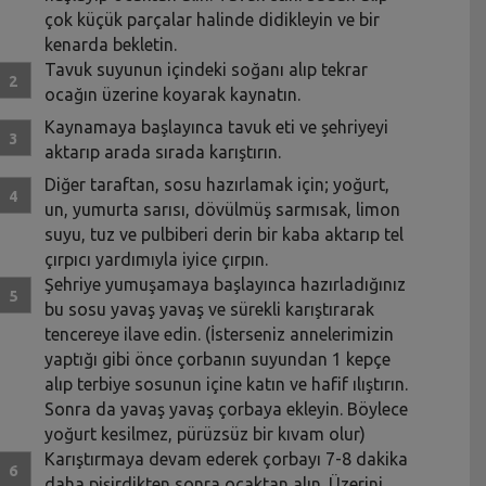
çok küçük parçalar halinde didikleyin ve bir
kenarda bekletin.
Tavuk suyunun içindeki soğanı alıp tekrar
ocağın üzerine koyarak kaynatın.
Kaynamaya başlayınca tavuk eti ve şehriyeyi
aktarıp arada sırada karıştırın.
Diğer taraftan, sosu hazırlamak için; yoğurt,
un, yumurta sarısı, dövülmüş sarmısak, limon
suyu, tuz ve pulbiberi derin bir kaba aktarıp tel
çırpıcı yardımıyla iyice çırpın.
Şehriye yumuşamaya başlayınca hazırladığınız
bu sosu yavaş yavaş ve sürekli karıştırarak
tencereye ilave edin. (İsterseniz annelerimizin
yaptığı gibi önce çorbanın suyundan 1 kepçe
alıp terbiye sosunun içine katın ve hafif ılıştırın.
Sonra da yavaş yavaş çorbaya ekleyin. Böylece
yoğurt kesilmez, pürüzsüz bir kıvam olur)
Karıştırmaya devam ederek çorbayı 7-8 dakika
daha pişirdikten sonra ocaktan alın. Üzerini