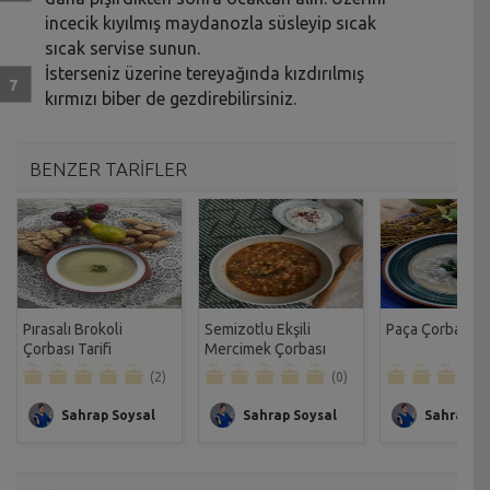
incecik kıyılmış maydanozla süsleyip sıcak
sıcak servise sunun.
İsterseniz üzerine tereyağında kızdırılmış
kırmızı biber de gezdirebilirsiniz.
BENZER TARİFLER
Pırasalı Brokoli
Semizotlu Ekşili
Paça Çorbası Ta
Çorbası Tarifi
Mercimek Çorbası
Tarifi
(2)
(0)
Sahrap Soysal
Sahrap Soysal
Sahrap So