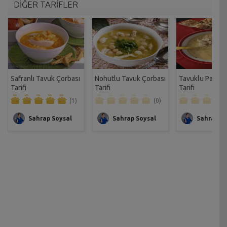
DİĞER TARİFLER
Safranlı Tavuk Çorbası
Nohutlu Tavuk Çorbası
Tavuklu Paça Ç
Tarifi
Tarifi
Tarifi
(1)
(0)
Sahrap Soysal
Sahrap Soysal
Sahrap So