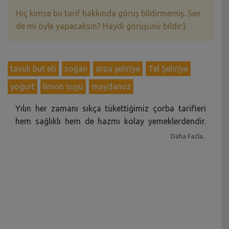
Hiç kimse bu tarif hakkında görüş bildirmemiş. Sen
de mi öyle yapacaksın? Haydi görüşünü bildir:)
tavuk but eti
soğan
arpa şehriye
Tel Şehriye
yoğurt
limon suyu
maydanoz
Yılın her zamanı sıkça tükettiğimiz çorba tarifleri
hem sağlıklı hem de hazmı kolay yemeklerdendir.
Çorba çeşitleri içindeki malzemeye, kıvamlarına ve
Daha Fazla..
pişirme şekillerine göre değişiklik gösterir.
Hazırladığınız çorbalar püreli, kremalı ya da taneli
çorbalar olabilir. Biz bu defa klasik ama çok sevilen
Terbiyeli Tavuk Çorbasını tercih ettik. Çorba
Tarifleri kategorisinde en çok sevilen tavuklu çorba
tarifleri. Sizce de sevilmeyi hak etmiyor mu Terbiyeli
Tavuk Çorbası