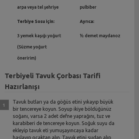
arpa veya tel şehriye
pulbiber
Terbiye Sosu için:
Ayrıca:
3 yemek kaşığı yoğurt
½ demet maydanoz
(Süzme yoğurt
öneririm)
Terbiyeli Tavuk Çorbası Tarifi
Hazırlanışı
Tavuk butları ya da göğüs etini yıkayıp büyük
bir tencereye koyun. Soyup ikiye böldüğünüz
soğanı, varsa 2 adet defne yaprağını, tuz ve
karabiberi de tencereye koyun. Soğuk suyu da
ekleyip tavuk eti yumuşayıncaya kadar
haşlayıp ocaktan alın. Tavuk etini sudan alıp