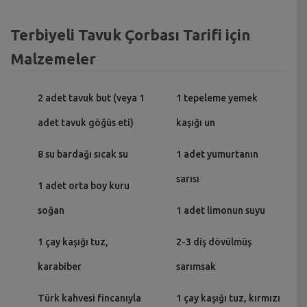
Terbiyeli Tavuk Çorbası Tarifi için
Malzemeler
2 adet tavuk but (veya 1
1 tepeleme yemek
adet tavuk göğüs eti)
kaşığı un
8 su bardağı sıcak su
1 adet yumurtanın
sarısı
1 adet orta boy kuru
soğan
1 adet limonun suyu
1 çay kaşığı tuz,
2-3 diş dövülmüş
karabiber
sarımsak
Türk kahvesi fincanıyla
1 çay kaşığı tuz, kırmızı