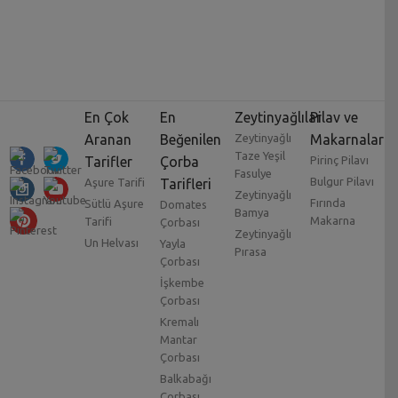
En Çok
En
Zeytinyağlılar
Pilav ve
Aranan
Beğenilen
Zeytinyağlı
Makarnalar
Taze Yeşil
Tarifler
Çorba
Pirinç Pilavı
Fasulye
Bulgur Pilavı
Aşure Tarifi
Tarifleri
Zeytinyağlı
Fırında
Sütlü Aşure
Domates
Bamya
Makarna
Tarifi
Çorbası
Zeytinyağlı
Un Helvası
Yayla
Pırasa
Çorbası
İşkembe
Çorbası
Kremalı
Mantar
Çorbası
Balkabağı
Çorbası