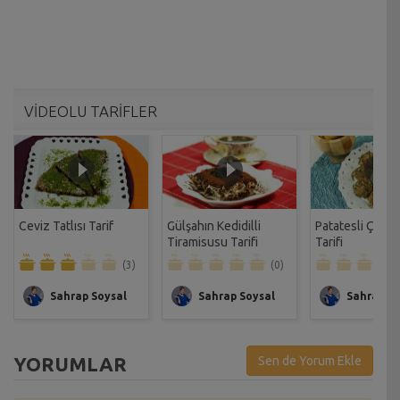
VİDEOLU TARİFLER
Ceviz Tatlısı Tarif
Gülşahın Kedidilli
Patatesli Çıtır 
Tiramisusu Tarifi
Tarifi
(3)
(0)
Sahrap Soysal
Sahrap Soysal
Sahrap So
YORUMLAR
Sen de Yorum Ekle