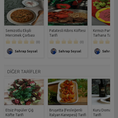
Semizotlu Ekşili
Patatesli Kıbrıs Köftesi
Kırmızı Pancarlı
Mercimek Çorbası
Tarifi
Tarhana Tarifi
Tarifi
(0)
(0)
Sahrap Soysal
Sahrap Soysal
Sahrap So
DİĞER TARİFLER
Etsiz Popüler Çiğ
Bruşetta (Fesleğenli
Kuru Domatesli 
Köfte Tarifi
İtalyan Kanepesi) Tarifi
Tarifi