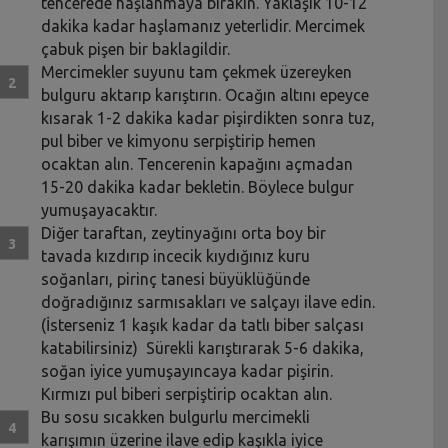
tencerede haşlanmaya bırakın. Yaklaşık 10-12
dakika kadar haşlamanız yeterlidir. Mercimek
çabuk pişen bir baklagildir.
Mercimekler suyunu tam çekmek üzereyken
bulguru aktarıp karıştırın. Ocağın altını epeyce
kısarak 1-2 dakika kadar pişirdikten sonra tuz,
pul biber ve kimyonu serpiştirip hemen
ocaktan alın. Tencerenin kapağını açmadan
15-20 dakika kadar bekletin. Böylece bulgur
yumuşayacaktır.
Diğer taraftan, zeytinyağını orta boy bir
tavada kızdırıp incecik kıydığınız kuru
soğanları, pirinç tanesi büyüklüğünde
doğradığınız sarmısakları ve salçayı ilave edin.
(İsterseniz 1 kaşık kadar da tatlı biber salçası
katabilirsiniz) Sürekli karıştırarak 5-6 dakika,
soğan iyice yumuşayıncaya kadar pişirin.
Kırmızı pul biberi serpiştirip ocaktan alın.
Bu sosu sıcakken bulgurlu mercimekli
karışımın üzerine ilave edip kaşıkla iyice