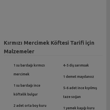
Kırmızı Mercimek Köftesi Tarifi için
Malzemeler
1 su bardağı kırmızı
4-5 diş sarımsak
mercimek
1 demet maydanoz
1 su bardağı ince
5-6 adet ince kıyılmış
köftelik bulgur
taze soğan
2 adet orta boy kuru
1 yemek kaşığı kuru