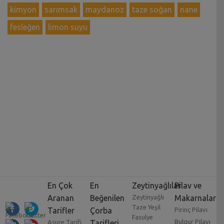
kimyon
sarımsak
maydanoz
taze soğan
nane
fesleğen
limon suyu
En Çok
En
Zeytinyağlılar
Pilav ve
Aranan
Beğenilen
Zeytinyağlı
Makarnalar
Taze Yeşil
Tarifler
Çorba
Pirinç Pilavı
Fasulye
Bulgur Pilavı
Aşure Tarifi
Tarifleri