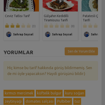
Ceviz Tatlısı Tarif
Gülşahın Kedidilli
Patatesli Çıtır 
Tiramisusu Tarifi
Tarifi
(3)
(0)
Sahrap Soysal
Sahrap Soysal
Sahrap So
YORUMLAR
Sen de Yorum Ekle
Hiç kimse bu tarif hakkında görüş bildirmemiş. Sen
de mi öyle yapacaksın? Haydi görüşünü bildir:)
kırmızı mercimek
köftelik bulgur
kuru soğan
zeytinyağı
domates salçası
Pulbiber
tuz