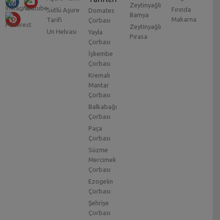
Zeytinyağlı
Fırında
Sütlü Aşure
Domates
Bamya
Makarna
Tarifi
Çorbası
Zeytinyağlı
Un Helvası
Yayla
Pırasa
Çorbası
İşkembe
Çorbası
Kremalı
Mantar
Çorbası
Balkabağı
Çorbası
Paça
Çorbası
Süzme
Mercimek
Çorbası
Ezogelin
Çorbası
Şehriye
Çorbası