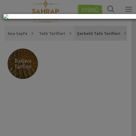
ZEYTİNYAĞI
Ana Sayfa
Tatlı Tarifleri
Şerbetli Tatlı Tarifleri
Baklava
Tarifleri