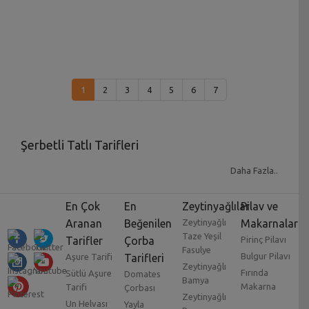
1
2
3
4
5
6
7
Şerbetli Tatlı Tarifleri
Osmanlı mutfağı ve dünya mutfağının karşımı olan
Daha Fazla..
birçok lezzeti barındıran
şerbetli tatlı tarifleri
ile
birçok farklı tatlı çeşidini özel günlerinizde ikram
En Çok
En
Zeytinyağlılar
Pilav ve
edebilirsiniz.
Aranan
Beğenilen
Zeytinyağlı
Makarnalar
Taze Yeşil
Tarifler
Çorba
Pirinç Pilavı
Bayramların vazgeçilmez lezzeti olan ev baklavası
Fasulye
Bulgur Pilavı
Aşure Tarifi
Tarifleri
gibi onlarca farklı lezzeti, birçok farklı elden çıkan
Zeytinyağlı
Fırında
Sütlü Aşure
Domates
reçetelerle deneyebilir, boş zamanlarınızı lezzetli
Bamya
Makarna
Tarifi
Çorbası
yiyecekler yaparak geçirebilirsiniz. Biraz ağır
Zeytinyağlı
Un Helvası
Yayla