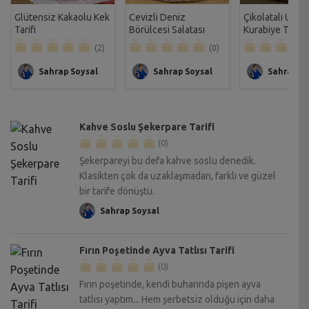
Glütensiz Kakaolu Kek
Cevizli Deniz
Çikolatalı Unsu
Tarifi
Börülcesi Salatası
Kurabiye Tarifi
Tarifi
(2)
(0)
Sahrap Soysal
Sahrap Soysal
Sahrap So
Kahve Soslu Şekerpare Tarifi
(0)
Şekerpareyi bu defa kahve soslu denedik.
Klasikten çok da uzaklaşmadan, farklı ve güzel
bir tarife dönüştü.
Sahrap Soysal
Fırın Poşetinde Ayva Tatlısı Tarifi
(0)
Fırın poşetinde, kendi buharında pişen ayva
tatlısı yaptım... Hem şerbetsiz olduğu için daha