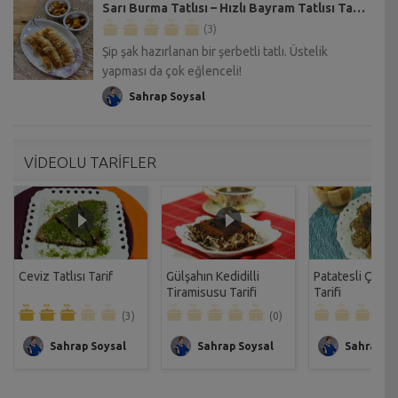
Sarı Burma Tatlısı – Hızlı Bayram Tatlısı Tarifi
(3)
Şip şak hazırlanan bir şerbetli tatlı. Üstelik
yapması da çok eğlenceli!
Sahrap Soysal
VİDEOLU TARİFLER
Ceviz Tatlısı Tarif
Gülşahın Kedidilli
Patatesli Çıtır 
Tiramisusu Tarifi
Tarifi
(3)
(0)
Sahrap Soysal
Sahrap Soysal
Sahrap So