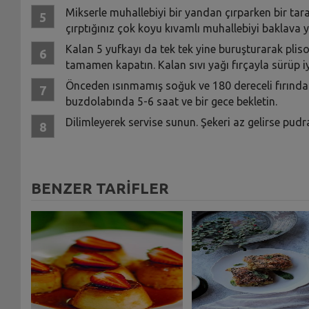
Mikserle muhallebiyi bir yandan çırparken bir tar
çırptığınız çok koyu kıvamlı muhallebiyi baklava y
Kalan 5 yufkayı da tek tek yine buruşturarak plisol
tamamen kapatın. Kalan sıvı yağı fırçayla sürüp iy
Önceden ısınmamış soğuk ve 180 dereceli fırında 4
buzdolabında 5-6 saat ve bir gece bekletin.
Dilimleyerek servise sunun. Şekeri az gelirse pudra 
BENZER TARİFLER