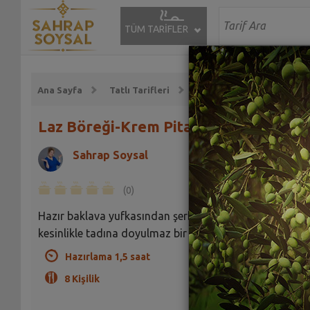
TÜM TARİFLER
Ana Sayfa
Tatlı Tarifleri
Şerbetli Tatlı Tarifleri
Laz Böreği-Krem Pita Tarifi
Sahrap Soysal
(0)
Hazır baklava yufkasından şerbetli, kremalı ve
kesinlikle tadına doyulmaz bir tatlı tarifim var!
Hazırlama 1,5 saat
8 Kişilik