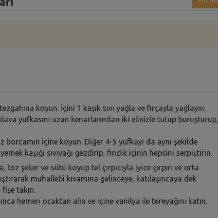
arı
Püf No
gahına koyun. İçini 1 kaşık sıvı yağla ve fırçayla yağlayın.
ava yufkasını uzun kenarlarından iki elinizle tutup buruşturup
ız borcamın içine koyun. Diğer 4-5 yufkayı da aynı şekilde
mek kaşığı sıvıyağı gezdirip, fındık içinin hepsini serpiştirin.
 toz şeker ve sütü koyup tel çırpıcıyla iyice çırpın ve orta
karıştırarak muhallebi kıvamına gelinceye, katılaşıncaya dek
fişe takın.
yınca hemen ocaktan alın ve içine vanilya ile tereyağını katın.