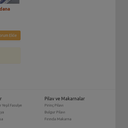
Adana
Kıymalı Ay Işığı Böreği Tarifi
Patlıcanlı Lazany
Tarifi
orum Ekle
r
Pilav ve Makarnalar
 Yeşil Fasulye
Pirinç Pilavı
mya
Bulgur Pilavı
sa
Fırında Makarna