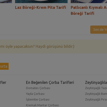
Laz Böreği-Krem Pita Tarifi
Patlıcanlı Kıymalı 
Böreği Tarifi
Sen de Y
 mi öyle yapacaksın? Haydi görüşünü bildir:)
urta
fler
En Beğenilen Çorba Tarifleri
Zeytinyağlıla
Domates Çorbası
Zeytinyağlı Taze
Yayla Çorbası
Zeytinyağlı Ba
İşkembe Çorbası
Zeytinyağlı Pıra
Kremalı Mantar Çorbası