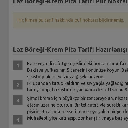
Laz Böreği-Krem Pita Tarifi Püf Noktal
Hiç kimse bu tarif hakkında püf noktası bildirmemiş.
Laz Böreği-Krem Pita Tarifi Hazırlanışı
Kare veya dikdörtgen şeklindeki borcamı mutfak tez
Baklava yufkasının 5 tanesini önünüze koyun. Bakl
sıkıştırıp plisoley (zigzag) şeklini verin.
İki ucundan tutup kaldırın ve sıvıyağla yağladığın
buruşturup, büzüştürüp yan yana dizin. Üzerine 3 ye
Şimdi krema için büyükçe bir tencereye un, nişasta,
ateşin üzerine oturtun. Bir tel çırpıcıyla sürekli 
pişirin. Bu arada mikseri tencereye yakın bir yerde 
Muhallebi iyice katılaşıp, zor karıştırılmaya başla