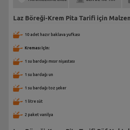
Laz Böreği-Krem Pita Tarifi için Malze
10 adet hazır baklava yufkası
Kreması için:
1 su bardağı mısır nişastası
1 su bardağı un
1 su bardağı toz şeker
1 litre süt
2 paket vanilya