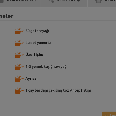
meler
50 gr tereyağı
4 adet yumurta
Üzeri için:
2-3 yemek kaşığı sıvı yağ
Ayrıca:
1 çay bardağı çekilmiş toz Antep fıstığı