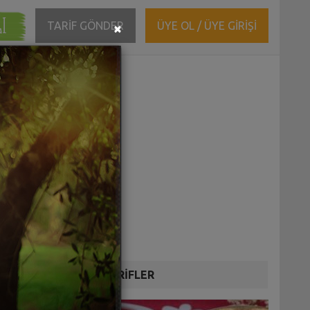
ĞI
Close
TARİF GÖNDER
ÜYE OL / ÜYE GİRİŞİ
×
DİĞER TARİFLER