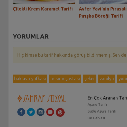
Çilekli Krem Karamel Tarifi
Ayfer Yavi'nin Pırasalı
Pırışka Böreği Tarifi
YORUMLAR
Hiç kimse bu tarif hakkında görüş bildirmemiş. Sen de
baklava yufkası
mısır nişastası
şeker
vanilya
yum
En Çok Aranan Tari
Aşure Tarifi
Sütlü Aşure Tarifi
Un Helvası