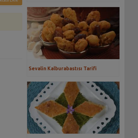
ktası Ekle
Sevalin Kalburabastısı Tarifi
,