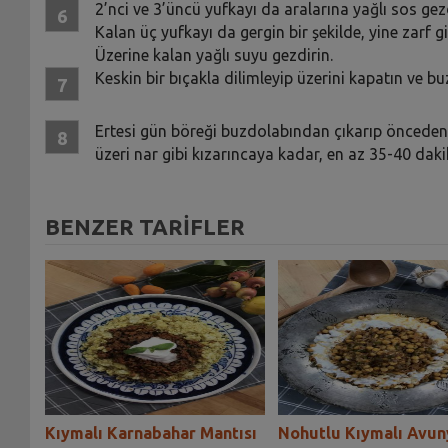
2’nci ve 3’üncü yufkayı da aralarına yağlı sos gezd
Kalan üç yufkayı da gergin bir şekilde, yine zarf g
Üzerine kalan yağlı suyu gezdirin.
Keskin bir bıçakla dilimleyip üzerini kapatın ve b
Ertesi gün böreği buzdolabından çıkarıp önceden 
üzeri nar gibi kızarıncaya kadar, en az 35-40 dakik
BENZER TARİFLER
ebap
Kıymalı Karnabahar Mantısı
Nohutlu Kıymalı Avun