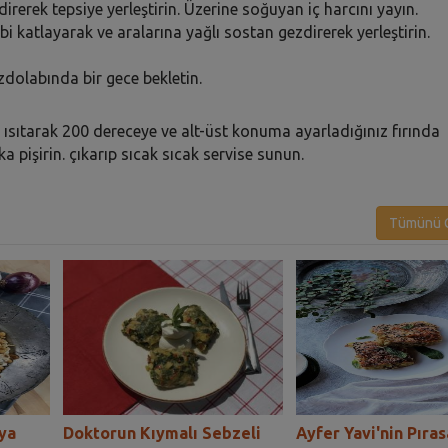
irerek tepsiye yerleştirin. Üzerine soğuyan iç harcını yayın.
ibi katlayarak ve aralarına yağlı sostan gezdirerek yerleştirin.
uzdolabında bir gece bekletin.
ısıtarak 200 dereceye ve alt-üst konuma ayarladığınız fırında
a pişirin. çıkarıp sıcak sıcak servise sunun.
Tümünü G
ya
Doktorun Kıymalı Sebzeli
Ayfer Yavi'nin Pıras