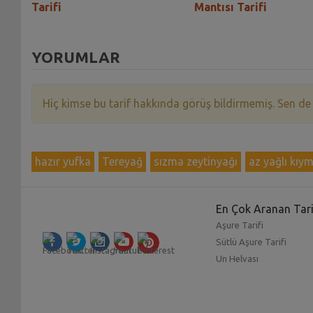
Tarifi
Mantısı Tarifi
YORUMLAR
Hiç kimse bu tarif hakkında görüş bildirmemiş. Sen de
hazır yufka
Tereyağ
sızma zeytinyağı
az yağlı kıy
En Çok Aranan Tari
Aşure Tarifi
Sütlü Aşure Tarifi
Un Helvası