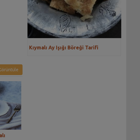
Kıymalı Ay Işığı Böreği Tarifi
örüntüle
alı
Kıymalı Ispanaklı Lazanya
Laz Böreği-Krem 