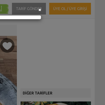
ĞI
Close
TARİF GÖNDER
ÜYE OL / ÜYE GİRİŞİ
×
DİĞER TARİFLER