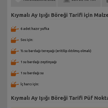
Kıymalı Ay Işığı Böreği Tarifi için Mal
6 adet hazır yufka
Sos için:
½ su bardağı tereyağı (eritilip ılıtılmış olmalı)
1 su bardağı zeytinyağı
1 su bardağı su
İç harcı için:
Kıymalı Ay Işığı Böreği Tarifi Püf Nokt