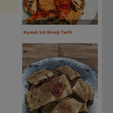
Kıymalı Süt Böreği Tarifi