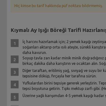
Hiç kimse bu tarif hakkında püf noktası bildirmemiş.
Kıymalı Ay Işığı Böreği Tarifi Hazırlanı
İç harcını hazırlamak için; 2 yemek kaşığı zeytiny
soğanları aktarıp orta ısılı ateşte, sürekli karışt
daha kavurun.
Soyup tavla zarı kadar minik minik doğradığınız p
birkaç dakika daha karıştırın ve ocaktan alın. Soğ
Diğer taraftan, eritilmiş yağ, sıvıyağ ve suyu bir 
tepsisine döküp, fırçayla her tarafına sürün.
Yufkalardan birini tepsiye gererek yerleştirin. Tep
tepsi boyutuna getirin. Tıpkı mektup zarfı gibi. (H
Üzerine yağlı karışımdan 4-5 yemek kaşığı kadar 