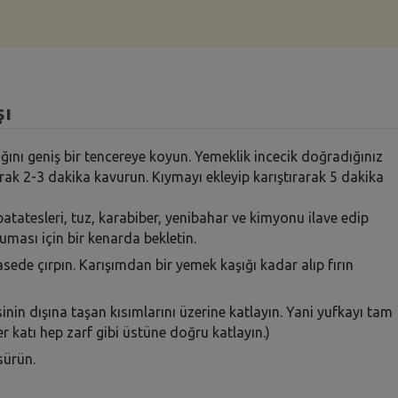
şı
ağını geniş bir tencereye koyun. Yemeklik incecik doğradığınız
ırarak 2-3 dakika kavurun. Kıymayı ekleyip karıştırarak 5 dakika
atatesleri, tuz, karabiber, yenibahar ve kimyonu ilave edip
uması için bir kenarda bekletin.
kasede çırpın. Karışımdan bir yemek kaşığı kadar alıp fırın
sinin dışına taşan kısımlarını üzerine katlayın. Yani yufkayı tam
er katı hep zarf gibi üstüne doğru katlayın.)
sürün.