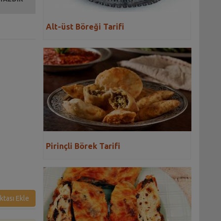
Alt-üst Böreği Tarifi
Pirinçli Börek Tarifi
ktası Ekle