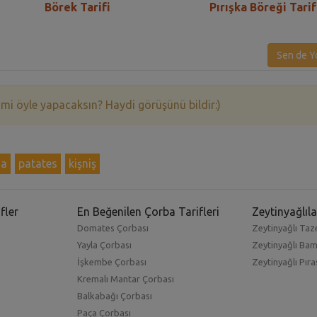
Börek Tarifi
Pırışka Böreği Tarif
Sen de Y
 mi öyle yapacaksın? Haydi görüşünü bildir:)
ma
patates
kişniş
fler
En Beğenilen Çorba Tarifleri
Zeytinyağlıla
Domates Çorbası
Zeytinyağlı Taze
Yayla Çorbası
Zeytinyağlı Ba
İşkembe Çorbası
Zeytinyağlı Pıra
Kremalı Mantar Çorbası
Balkabağı Çorbası
Paça Çorbası