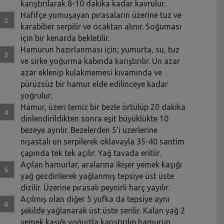
karıştırılarak 8-10 dakika kadar kavrulur.
Hafifçe yumuşayan pırasaların üzerine tuz ve
karabiber serpilir ve ocaktan alınır. Soğuması
için bir kenarda bekletilir.
Hamurun hazırlanması için; yumurta, su, tuz
ve sirke yoğurma kabında karıştırılır. Un azar
azar eklenip kulakmemesi kıvamında ve
pürüzsüz bir hamur elde edilinceye kadar
yoğrulur.
Hamur, üzeri temiz bir bezle örtülüp 20 dakika
dinlendirildikten sonra eşit büyüklükte 10
bezeye ayrılır. Bezelerden 5’i üzerlerine
nişastalı un serpilerek oklavayla 35-40 santim
çapında tek tek açılır. Yağ tavada eritiir.
Açılan hamurlar, aralarına ikişer yemek kaşığı
yağ gezdirilerek yağlanmış tepsiye üst üste
dizilir. Üzerine pırasalı peynirli harç yayılır.
Açılmış olan diğer 5 yufka da tepsiye aynı
şekilde yağlanarak üst üste serilir. Kalan yağ 2
yemek kaşığı yoğurtla karıştırılıp hamurun