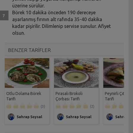
üzerine sürülür.
Börek 10 dakika önceden 190 dereceye
ayarlanmış fırının alt rafında 35-40 dakika
kadar pişirilir. Dilimlenip servise sunulur. Afiyet
olsun.
BENZER TARİFLER
Otlu Dolama Börek
Pırasalı Brokoli
Peynirli Çıtır B
Tarifi
Çorbası Tarifi
Tarifi
(3)
(2)
Sahrap Soysal
Sahrap Soysal
Sahrap So