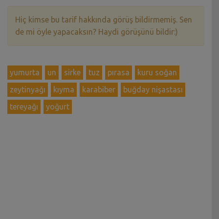
Hiç kimse bu tarif hakkında görüş bildirmemiş. Sen
de mi öyle yapacaksın? Haydi görüşünü bildir:)
yumurta
un
sirke
tuz
pırasa
kuru soğan
zeytinyağı
kıyma
karabiber
buğday nişastası
tereyağı
yoğurt