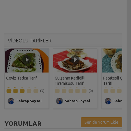
VİDEOLU TARİFLER
Ceviz Tatlısı Tarif
Gülşahın Kedidilli
Patatesli Çıtır 
Tiramisusu Tarifi
Tarifi
(3)
(0)
Sahrap Soysal
Sahrap Soysal
Sahrap So
YORUMLAR
Sen de Yorum Ekle