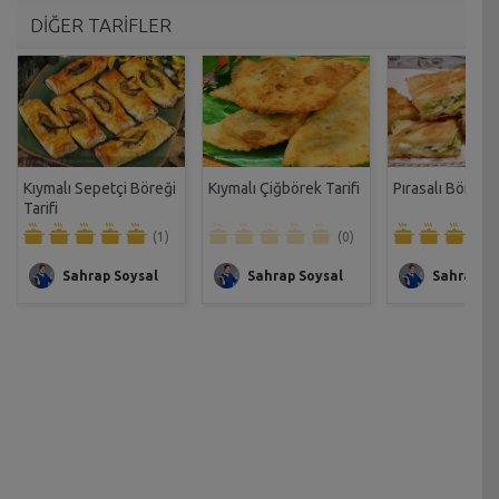
DİĞER TARİFLER
Kıymalı Sepetçi Böreği
Kıymalı Çiğbörek Tarifi
Pırasalı Börek T
Tarifi
(1)
(0)
Sahrap Soysal
Sahrap Soysal
Sahrap So