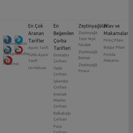
En Çok
En
Zeytinyağlılar
Pilav ve
Aranan
Beğenilen
Zeytinyağlı
Makarnalar
Taze Yeşil
Tarifler
Çorba
Pirinç Pilavı
Fasulye
Bulgur Pilavı
Aşure Tarifi
Tarifleri
Zeytinyağlı
Fırında
Sütlü Aşure
Domates
Bamya
Makarna
Tarifi
Çorbası
Zeytinyağlı
Un Helvası
Yayla
Pırasa
Çorbası
İşkembe
Çorbası
Kremalı
Mantar
Çorbası
Balkabağı
Çorbası
Paça
Çorbası