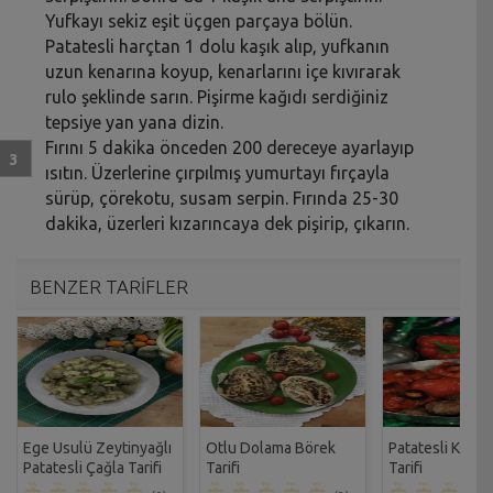
Yufkayı sekiz eşit üçgen parçaya bölün.
Patatesli harçtan 1 dolu kaşık alıp, yufkanın
uzun kenarına koyup, kenarlarını içe kıvırarak
rulo şeklinde sarın. Pişirme kağıdı serdiğiniz
tepsiye yan yana dizin.
Fırını 5 dakika önceden 200 dereceye ayarlayıp
ısıtın. Üzerlerine çırpılmış yumurtayı fırçayla
sürüp, çörekotu, susam serpin. Fırında 25-30
dakika, üzerleri kızarıncaya dek pişirip, çıkarın.
BENZER TARİFLER
Ege Usulü Zeytinyağlı
Otlu Dolama Börek
Patatesli Kıbrıs
Patatesli Çağla Tarifi
Tarifi
Tarifi