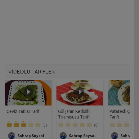
VİDEOLU TARİFLER
Ceviz Tatlısı Tarif
Gülşahın Kedidilli
Patatesli Çıtır 
Tiramisusu Tarifi
Tarifi
(3)
(0)
Sahrap Soysal
Sahrap Soysal
Sahrap So