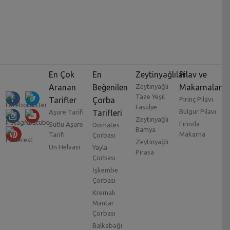
En Çok
En
Zeytinyağlılar
Pilav ve
Aranan
Beğenilen
Zeytinyağlı
Makarnalar
Taze Yeşil
Tarifler
Çorba
Pirinç Pilavı
Fasulye
Bulgur Pilavı
Aşure Tarifi
Tarifleri
Zeytinyağlı
Fırında
Sütlü Aşure
Domates
Bamya
Makarna
Tarifi
Çorbası
Zeytinyağlı
Un Helvası
Yayla
Pırasa
Çorbası
İşkembe
Çorbası
Kremalı
Mantar
Çorbası
Balkabağı