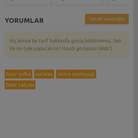
YORUMLAR
Sen de Yorum Ekle
Hiç kimse bu tarif hakkında görüş bildirmemiş. Sen
de mi öyle yapacaksın? Haydi görüşünü bildir:)
hazır yufka
patates
sızma zeytinyağı
biber salçası