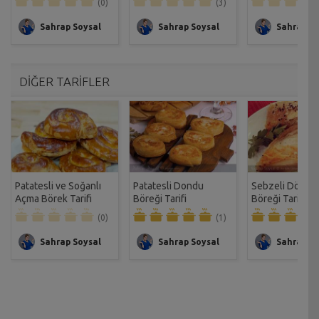
(0)
(3)
Sahrap Soysal
Sahrap Soysal
Sahrap So
DİĞER TARİFLER
Patatesli ve Soğanlı
Patatesli Dondu
Sebzeli Dört 
Açma Börek Tarifi
Böreği Tarifi
Böreği Tarifi
(0)
(1)
Sahrap Soysal
Sahrap Soysal
Sahrap So