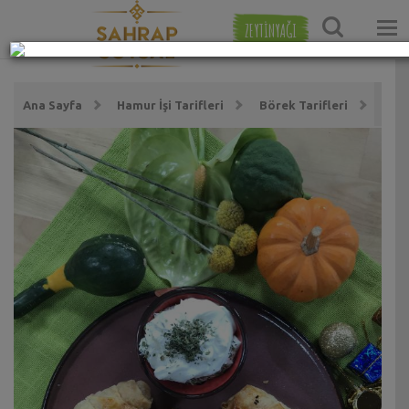
ZEYTİNYAĞI
Ana Sayfa
Hamur İşi Tarifleri
Börek Tarifleri
Pata