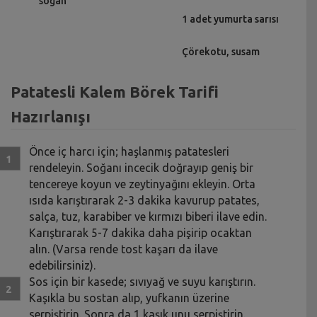
soğan
1 adet yumurta sarısı
Çörekotu, susam
Patatesli Kalem Börek Tarifi
Hazırlanışı
Önce iç harcı için; haşlanmış patatesleri
rendeleyin. Soğanı incecik doğrayıp geniş bir
tencereye koyun ve zeytinyağını ekleyin. Orta
ısıda karıştırarak 2-3 dakika kavurup patates,
salça, tuz, karabiber ve kırmızı biberi ilave edin.
Karıştırarak 5-7 dakika daha pişirip ocaktan
alın. (Varsa rende tost kaşarı da ilave
edebilirsiniz).
Sos için bir kasede; sıvıyağ ve suyu karıştırın.
Kaşıkla bu sostan alıp, yufkanın üzerine
serpiştirin. Sonra da 1 kaşık unu serpiştirin.