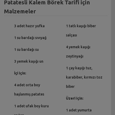
Patatesli Kalem Börek Tarifi için
Malzemeler
3 adet hazır yufka
1 tatlı kaşığı biber
salçası
1 su bardağı sıvıyağ
4 yemek kaşığı
1 su bardağı su
zeytinyağı
3 yemek kaşığı un
1 çay kaşığı tuz,
İçi için:
karabiber, kırmızı toz
4 adet orta boy
biber
haşlanmış patates
Üzeri için:
1 adet ufak boy kuru
1 adet yumurta