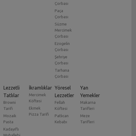
Çorbası
Paça
Çorbası
Süzme
Mercimek
Çorbası
Ezogelin
Çorbası
Şehriye
Çorbası
Tarhana
Çorbası
Lezzetli
İkramlıklar
Yöresel
Yan
Tatlılar
Mercimek
Lezzetler
Yemekler
Köftesi
Browni
Fellah
Makarna
Ekmek
Tarifi
Köftesi
Tarifleri
Pizza Tarifi
Mozaik
Patlıcan
Meze
Pasta
Kebabı
Tarifleri
Kadayıflı
Muhallebi