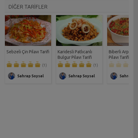
DİĞER TARİFLER
Sebzeli Çin Pilavı Tarifi
Karidesli Patlıcanlı
Biberli Arpa Şe
Bulgur Pilavı Tarifi
Pilavı Tarifi
(1)
(1)
Sahrap Soysal
Sahrap Soysal
Sahrap So