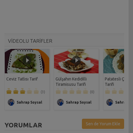
VİDEOLU TARİFLER
Ceviz Tatlısı Tarif
Gülşahın Kedidilli
Patatesli Çıtır 
Tiramisusu Tarifi
Tarifi
(3)
(0)
Sahrap Soysal
Sahrap Soysal
Sahrap So
YORUMLAR
Sen de Yorum Ekle