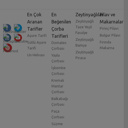
En Çok
En
Zeytinyağlılar
Pilav ve
Aranan
Beğenilen
Zeytinyağlı
Makarnalar
Taze Yeşil
Tarifler
Çorba
Pirinç Pilavı
Fasulye
Bulgur Pilavı
Aşure Tarifi
Tarifleri
Zeytinyağlı
Fırında
Sütlü Aşure
Domates
Bamya
Makarna
Tarifi
Çorbası
Zeytinyağlı
Un Helvası
Yayla
Pırasa
Çorbası
İşkembe
Çorbası
Kremalı
Mantar
Çorbası
Balkabağı
Çorbası
Paça
Çorbası
Süzme