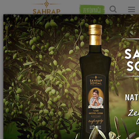
ZEYTİNYAĞI
Ana Sayfa
Pilav Tarifleri