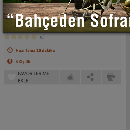
Tel Şehriyeli Pirinç Pilavı Tarifi
Sahrap Soysal
Çoğu yemeğin en güzel eşlikçisi pirinç pilavı
(0)
Hazırlama 20 dakika
6 Kişilik
FAVORİLERİME
EKLE