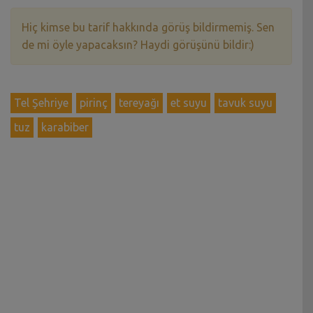
Hiç kimse bu tarif hakkında görüş bildirmemiş. Sen
de mi öyle yapacaksın? Haydi görüşünü bildir:)
Tel Şehriye
pirinç
tereyağı
et suyu
tavuk suyu
tuz
karabiber