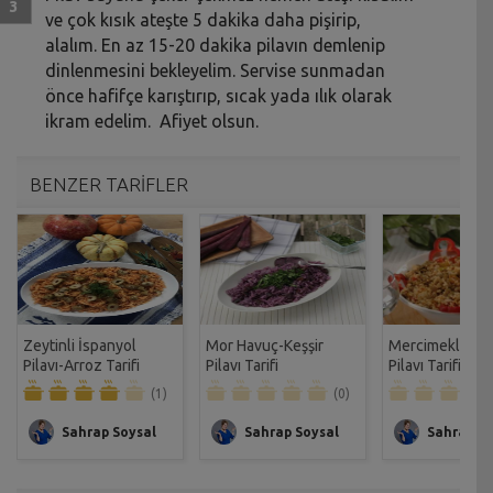
ve çok kısık ateşte 5 dakika daha pişirip,
alalım. En az 15-20 dakika pilavın demlenip
dinlenmesini bekleyelim. Servise sunmadan
önce hafifçe karıştırıp, sıcak yada ılık olarak
ikram edelim. Afiyet olsun.
BENZER TARİFLER
Zeytinli İspanyol
Mor Havuç-Keşşir
Mercimekli Bul
Pilavı-Arroz Tarifi
Pilavı Tarifi
Pilavı Tarifi
(1)
(0)
Sahrap Soysal
Sahrap Soysal
Sahrap So