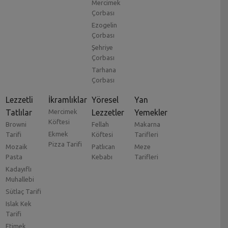
Mercimek
Çorbası
Ezogelin
Çorbası
Şehriye
Çorbası
Tarhana
Çorbası
Lezzetli
İkramlıklar
Yöresel
Yan
Tatlılar
Mercimek
Lezzetler
Yemekler
Köftesi
Browni
Fellah
Makarna
Ekmek
Tarifi
Köftesi
Tarifleri
Pizza Tarifi
Mozaik
Patlıcan
Meze
Pasta
Kebabı
Tarifleri
Kadayıflı
Muhallebi
Sütlaç Tarifi
Islak Kek
Tarifi
Etimek