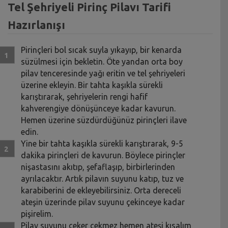
Tel Şehriyeli Pirinç Pilavı Tarifi
Hazırlanışı
Pirinçleri bol sıcak suyla yıkayıp, bir kenarda
süzülmesi için bekletin. Öte yandan orta boy
pilav tenceresinde yağı eritin ve tel şehriyeleri
üzerine ekleyin. Bir tahta kaşıkla sürekli
karıştırarak, şehriyelerin rengi hafif
kahverengiye dönüşünceye kadar kavurun.
Hemen üzerine süzdürdüğünüz pirinçleri ilave
edin.
Yine bir tahta kaşıkla sürekli karıştırarak, 9-5
dakika pirinçleri de kavurun. Böylece pirinçler
nişastasını akıtıp, şefaflaşıp, birbirlerinden
ayrılacaktır. Artık pilavın suyunu katıp, tuz ve
karabiberini de ekleyebilirsiniz. Orta dereceli
ateşin üzerinde pilav suyunu çekinceye kadar
pişirelim.
Pilav suyunu çeker çekmez hemen ateşi kısalım