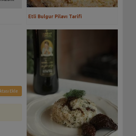
Etli Bulgur Pilavı Tarifi
ktası Ekle