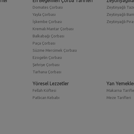
fler
En Beğenilen Çorba Tarifleri
Zeytinyağlıla
Domates Çorbası
Zeytinyağlı Taze
Yayla Çorbası
Zeytinyağlı Ba
İşkembe Çorbası
Zeytinyağlı Pıra
Kremalı Mantar Çorbası
Balkabağı Çorbası
Paça Çorbası
Süzme Mercimek Çorbası
Ezogelin Çorbası
Şehriye Çorbası
Tarhana Çorbası
Yöresel Lezzetler
Yan Yemekle
Fellah Köftesi
Makarna Tarifle
Patlıcan Kebabı
Meze Tarifleri