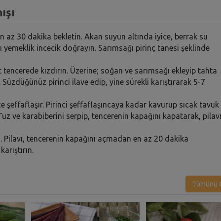
ışı
 en az 30 dakika bekletin. Akan suyun altında iyice, berrak su
 yemeklik incecik doğrayın. Sarımsağı pirinç tanesi şeklinde
t tencerede kızdırın. Üzerine; soğan ve sarımsağı ekleyip tahta
. Süzdüğünüz pirinci ilave edip, yine sürekli karıştırarak 5-7
fçe şeffaflaşır. Pirinci şeffaflaşıncaya kadar kavurup sıcak tavuk
uz ve karabiberini serpip, tencerenin kapağını kapatarak, pilav
n. Pilavı, tencerenin kapağını açmadan en az 20 dakika
arıştırın.
Tümünü G