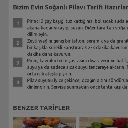
Bizim Evin Soğanlı Pilavı Tarifi Hazırlan
Pirinci 2 çay kaşığı tuz kattığınız, bol sıcak suda
akana kadar yıkayıp, süzün. Diğer taraftan soğanı
dilimleyin.
Zeytinyağını geniş bir teflon, seramik ya da grani
bir kaşıkla sürekli karıştırarak 2-3 dakika kavurun
dakika daha kavurun.
Pirinç kavrulurken nişastasını dışarı verir ve hafi
suyu ya da sadece sıcak suyu tencereye aktarın. T
orta ısılı ateşte pişirin.
Pilav suyunu iyice çekince, ocağın altını söndürü
dinlendirin. Servise sunmadan önce tahta kaşıkla k
BENZER TARİFLER