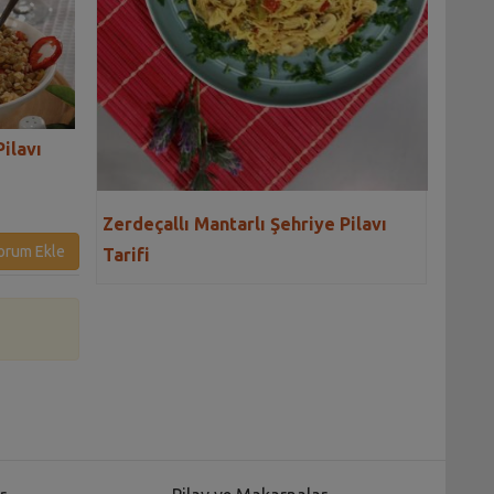
ilavı
Pazılı Greçka Pilavı Tarifi
Bizim Evin Etli Y
Sarması Tarifi
Zerdeçallı Mantarlı Şehriye Pilavı
orum Ekle
Tarifi