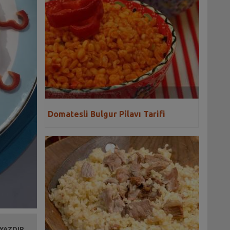
Domatesli Bulgur Pilavı Tarifi
 YAZDIR