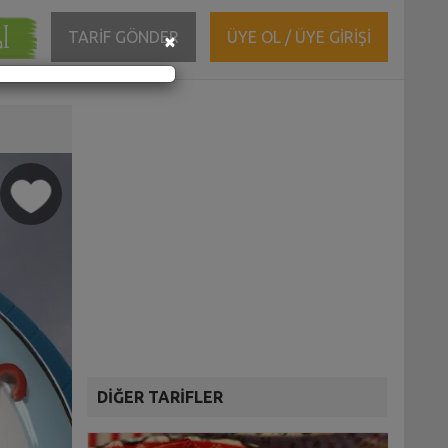
ĞI
Close
TARİF GÖNDER
ÜYE OL / ÜYE GİRİŞİ
×
DİĞER TARİFLER