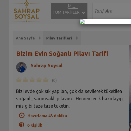
TÜM TARİFLER
Ana Sayfa
Pilav Tarifleri
Bizim Evin Soğanlı Pilavı Tarifi
Sahrap Soysal
(0)
Bizi evde çok sık yapılan, çok da sevilerek tüketilen
soğanlı, sarımsaklı pilavım... Hemencecik hazırlayıp,
mis gibi taze taze tüketin.
Hazırlama 45 dakika
6 Kişilik