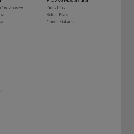
r
Pilav ve Makarnalar
 Yeşil Fasulye
Pirinç Pilavı
mya
Bulgur Pilavı
sa
Fırında Makarna
r
ri