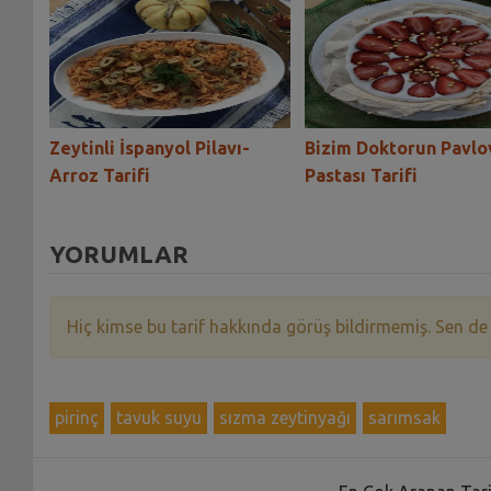
iye
Zeytinli İspanyol Pilavı-
Bizim Doktorun Pavlo
Arroz Tarifi
Pastası Tarifi
YORUMLAR
Hiç kimse bu tarif hakkında görüş bildirmemiş. Sen de
pirinç
tavuk suyu
sızma zeytinyağı
sarımsak