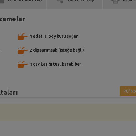
alzemeler
1 adet iri boy kuru soğan
a
2 diş sarımsak (İsteğe bağlı)
1 çay kaşığı tuz, karabiber
taları
Püf No