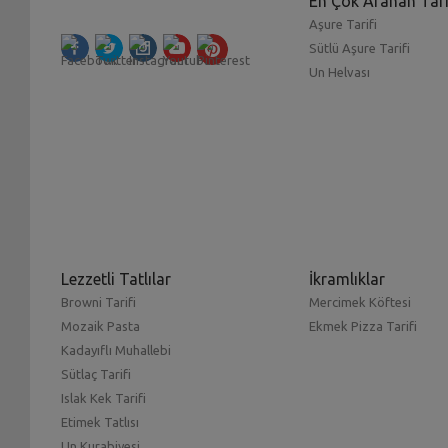
En Çok Aranan Tari
Aşure Tarifi
Sütlü Aşure Tarifi
Un Helvası
Lezzetli Tatlılar
İkramlıklar
Browni Tarifi
Mercimek Köftesi
Mozaik Pasta
Ekmek Pizza Tarifi
Kadayıflı Muhallebi
Sütlaç Tarifi
Islak Kek Tarifi
Etimek Tatlısı
Un Kurabiyesi