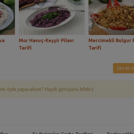
va
Mor Havuç-Keşşir Pilavı
Mercimekli Bulgur P
Tarifi
Tarifi
Sen de Y
 mi öyle yapacaksın? Haydi görüşünü bildir:)