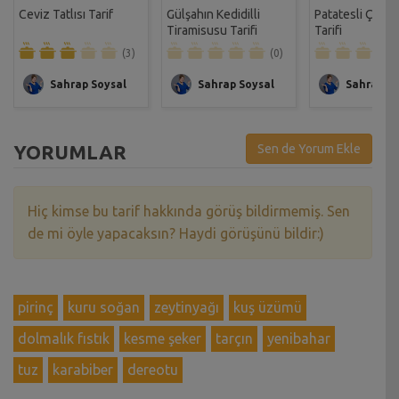
Ceviz Tatlısı Tarif
Gülşahın Kedidilli
Patatesli Çıtır 
Tiramisusu Tarifi
Tarifi
(3)
(0)
Sahrap Soysal
Sahrap Soysal
Sahrap So
YORUMLAR
Sen de Yorum Ekle
Hiç kimse bu tarif hakkında görüş bildirmemiş. Sen
de mi öyle yapacaksın? Haydi görüşünü bildir:)
pirinç
kuru soğan
zeytinyağı
kuş üzümü
dolmalık fıstık
kesme şeker
tarçın
yenibahar
tuz
karabiber
dereotu