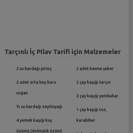
Tarçınlı İç Pilav Tarifi için Malzemeler
2 su bardağı pirinç
2 adet kesme şeker
2 adet orta boy kuru
2 çay kaşığı tarçın
soğan
2 çay kaşığı yenibahar
½ su bardağı zeytinyağı
1 çay kaşığı tuz,
4 yemek kaşığı kuş
karabiber
üzümü (dolmalık üzüm)