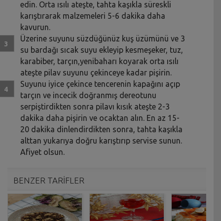
edin. Orta ısılı ateşte, tahta kaşıkla süreskli
karıştırarak malzemeleri 5-6 dakika daha
kavurun.
Üzerine suyunu süzdüğünüz kuş üzümünü ve 3
su bardağı sıcak suyu ekleyip kesmeşeker, tuz,
karabiber, tarçın,yenibaharı koyarak orta ısılı
ateşte pilav suyunu çekinceye kadar pişirin.
Suyunu iyice çekince tencerenin kapağını açıp
tarçın ve incecik doğranmış dereotunu
serpiştirdikten sonra pilavı kısık ateşte 2-3
dakika daha pişirin ve ocaktan alın. En az 15-
20 dakika dinlendirdikten sonra, tahta kaşıkla
alttan yukarıya doğru karıştırıp servise sunun.
Afiyet olsun.
BENZER TARİFLER