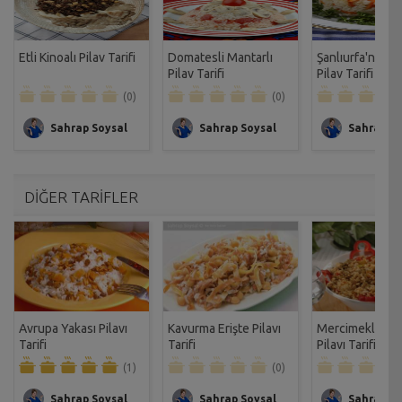
Etli Kinoalı Pilav Tarifi
Domatesli Mantarlı
Şanlıurfa'nın Pir
Pilav Tarifi
Pilav Tarifi
(0)
(0)
Sahrap Soysal
Sahrap Soysal
Sahrap So
DİĞER TARİFLER
Avrupa Yakası Pilavı
Kavurma Erişte Pilavı
Mercimekli Bul
Tarifi
Tarifi
Pilavı Tarifi
(1)
(0)
Sahrap Soysal
Sahrap Soysal
Sahrap So