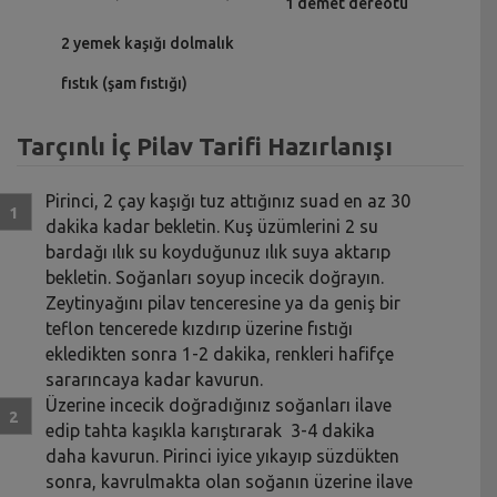
1 demet dereotu
2 yemek kaşığı dolmalık
fıstık (şam fıstığı)
Tarçınlı İç Pilav Tarifi Hazırlanışı
Pirinci, 2 çay kaşığı tuz attığınız suad en az 30
dakika kadar bekletin. Kuş üzümlerini 2 su
bardağı ılık su koyduğunuz ılık suya aktarıp
bekletin. Soğanları soyup incecik doğrayın.
Zeytinyağını pilav tenceresine ya da geniş bir
teflon tencerede kızdırıp üzerine fıstığı
ekledikten sonra 1-2 dakika, renkleri hafifçe
sararıncaya kadar kavurun.
Üzerine incecik doğradığınız soğanları ilave
edip tahta kaşıkla karıştırarak 3-4 dakika
daha kavurun. Pirinci iyice yıkayıp süzdükten
sonra, kavrulmakta olan soğanın üzerine ilave