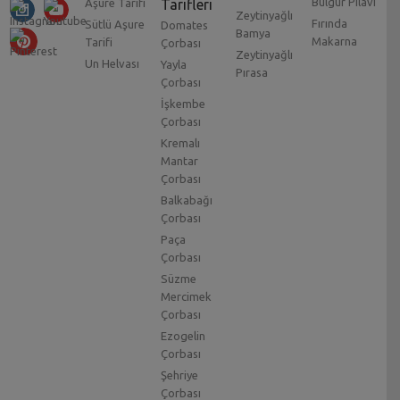
Bulgur Pilavı
Aşure Tarifi
Tarifleri
Zeytinyağlı
Fırında
Sütlü Aşure
Domates
Bamya
Makarna
Tarifi
Çorbası
Zeytinyağlı
Un Helvası
Yayla
Pırasa
Çorbası
İşkembe
Çorbası
Kremalı
Mantar
Çorbası
Balkabağı
Çorbası
Paça
Çorbası
Süzme
Mercimek
Çorbası
Ezogelin
Çorbası
Şehriye
Çorbası