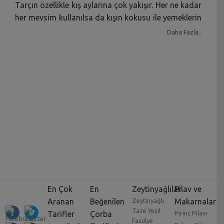
Tarçın özellikle kış aylarına çok yakışır. Her ne kadar
her mevsim kullanılsa da kışın kokusu ile yemeklerin
içinde yer aldığında insanı daha çok kendine çeker.
Daha Fazla..
Tarınlı İç Pilav Tarifine bayılacaksınız! hele bir de
tarçını çok sevenlerdenseniz Pilav Tarifleri
kategorisinde gördüğünüzde dikkatinizi hemen
çekecek demektir.
En Çok
En
Zeytinyağlılar
Pilav ve
Aranan
Beğenilen
Zeytinyağlı
Makarnalar
Taze Yeşil
Tarifler
Çorba
Pirinç Pilavı
Fasulye