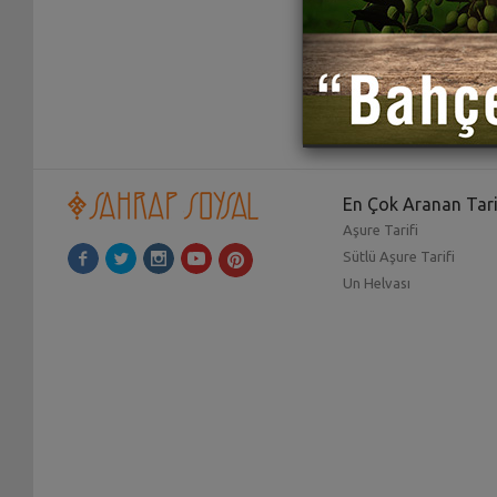
En Çok Aranan Tari
Aşure Tarifi
Sütlü Aşure Tarifi
Un Helvası