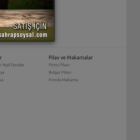
r
Pilav ve Makarnalar
 Yeşil Fasulye
Pirinç Pilavı
mya
Bulgur Pilavı
sa
Fırında Makarna