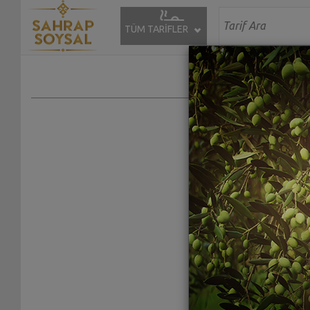
TÜM TARİFLER
Adınız Soyadın
E Posta Adresi
Mesajınız :