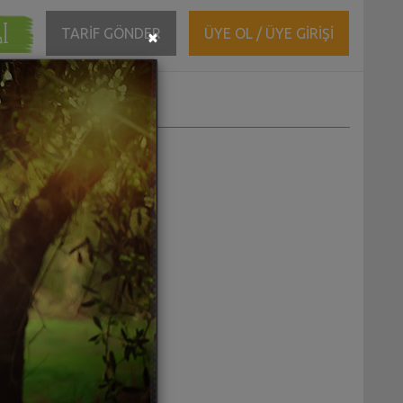
ĞI
Close
TARİF GÖNDER
ÜYE OL / ÜYE GİRİŞİ
×