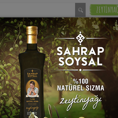
ZEYTİNYA
İletişim
ız :
niz :