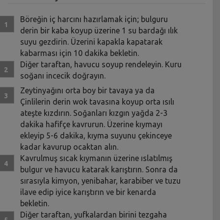
Böreğin iç harcını hazırlamak için; bulguru
derin bir kaba koyup üzerine 1 su bardağı ılık
suyu gezdirin. Üzerini kapakla kapatarak
kabarması için 10 dakika bekletin.
Diğer taraftan, havucu soyup rendeleyin. Kuru
soğanı incecik doğrayın.
Zeytinyağını orta boy bir tavaya ya da
Çinlilerin derin wok tavasına koyup orta ısılı
ateşte kızdırın. Soğanları kızgın yağda 2-3
dakika hafifçe kavrurun. Üzerine kıymayı
ekleyip 5-6 dakika, kıyma suyunu çekinceye
kadar kavurup ocaktan alın.
Kavrulmuş sıcak kıymanın üzerine ıslatılmış
bulgur ve havucu katarak karıştırın. Sonra da
sırasıyla kimyon, yenibahar, karabiber ve tuzu
ilave edip iyice karıştırın ve bir kenarda
bekletin.
Diğer taraftan, yufkalardan birini tezgaha