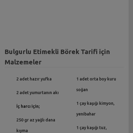
Bulgurlu Etimekli Börek Tarifi için
Malzemeler
2 adet hazır yufka
1 adet orta boy kuru
soğan
2 adet yumurtanın akı
1 çay kaşığı kimyon,
İç harcı için;
yenibahar
250 gr az yağlı dana
1 çay kaşığı tuz,
kıyma