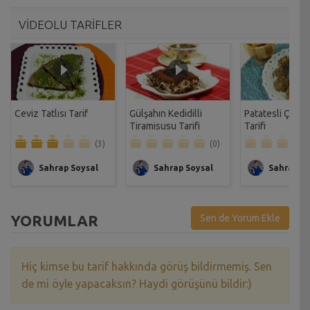
VİDEOLU TARİFLER
Ceviz Tatlısı Tarif
Gülşahın Kedidilli
Patatesli Çıtır 
Tiramisusu Tarifi
Tarifi
(3)
(0)
Sahrap Soysal
Sahrap Soysal
Sahrap So
YORUMLAR
Sen de Yorum Ekle
Hiç kimse bu tarif hakkında görüş bildirmemiş. Sen
de mi öyle yapacaksın? Haydi görüşünü bildir:)