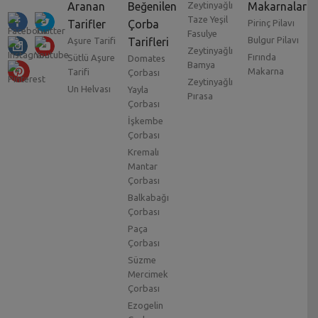
Aranan
Beğenilen
Zeytinyağlı
Makarnalar
Taze Yeşil
Tarifler
Çorba
Pirinç Pilavı
Fasulye
Bulgur Pilavı
Aşure Tarifi
Tarifleri
Zeytinyağlı
Fırında
Sütlü Aşure
Domates
Bamya
Makarna
Tarifi
Çorbası
Zeytinyağlı
Un Helvası
Yayla
Pırasa
Çorbası
İşkembe
Çorbası
Kremalı
Mantar
Çorbası
Balkabağı
Çorbası
Paça
Çorbası
Süzme
Mercimek
Çorbası
Ezogelin