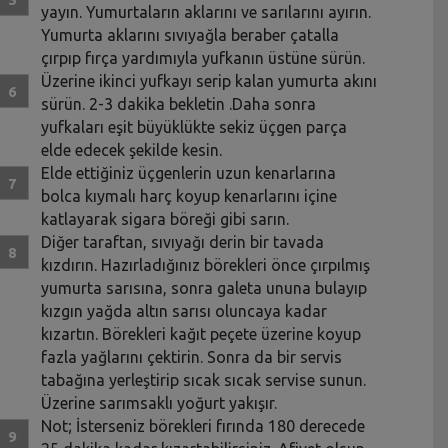
yayın. Yumurtaların aklarını ve sarılarını ayırın.
Yumurta aklarını sıvıyağla beraber çatalla
çırpıp fırça yardımıyla yufkanın üstüne sürün.
Üzerine ikinci yufkayı serip kalan yumurta akını
sürün. 2-3 dakika bekletin .Daha sonra
yufkaları eşit büyüklükte sekiz üçgen parça
elde edecek şekilde kesin.
Elde ettiğiniz üçgenlerin uzun kenarlarına
bolca kıymalı harç koyup kenarlarını içine
katlayarak sigara böreği gibi sarın.
Diğer taraftan, sıvıyağı derin bir tavada
kızdırın. Hazırladığınız börekleri önce çırpılmış
yumurta sarısına, sonra galeta ununa bulayıp
kızgın yağda altın sarısı oluncaya kadar
kızartın. Börekleri kağıt peçete üzerine koyup
fazla yağlarını çektirin. Sonra da bir servis
tabağına yerleştirip sıcak sıcak servise sunun.
Üzerine sarımsaklı yoğurt yakışır.
Not; İsterseniz börekleri fırında 180 derecede