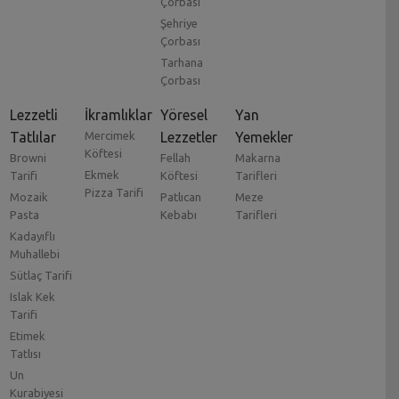
Çorbası
Şehriye
Çorbası
Tarhana
Çorbası
Lezzetli
İkramlıklar
Yöresel
Yan
Tatlılar
Mercimek
Lezzetler
Yemekler
Köftesi
Browni
Fellah
Makarna
Ekmek
Tarifi
Köftesi
Tarifleri
Pizza Tarifi
Mozaik
Patlıcan
Meze
Pasta
Kebabı
Tarifleri
Kadayıflı
Muhallebi
Sütlaç Tarifi
Islak Kek
Tarifi
Etimek
Tatlısı
Un
Kurabiyesi