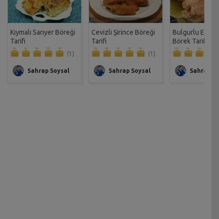
Kıymalı Sarıyer Böreği
Cevizli Şirince Böreği
Bulgurlu Etimek
Tarifi
Tarifi
Börek Tarifi
(1)
(1)
Sahrap Soysal
Sahrap Soysal
Sahrap So