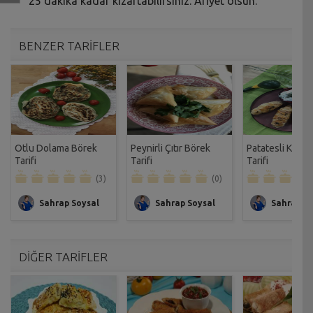
25 dakika kadar kızartabilirsiniz. Afiyet olsun.
BENZER TARİFLER
Otlu Dolama Börek
Peynirli Çıtır Börek
Patatesli Kale
Tarifi
Tarifi
Tarifi
(3)
(0)
Sahrap Soysal
Sahrap Soysal
Sahrap So
DİĞER TARİFLER