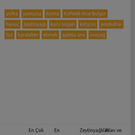
yufka
yumurta
kıyma
Köftelik İnce Bulgur
havuç
zeytinyağı
kuru soğan
kimyon
yenibahar
tuz
karabiber
etimek
galeta unu
sıvıyağ
En Çok
En
Zeytinyağlılar
Pilav ve