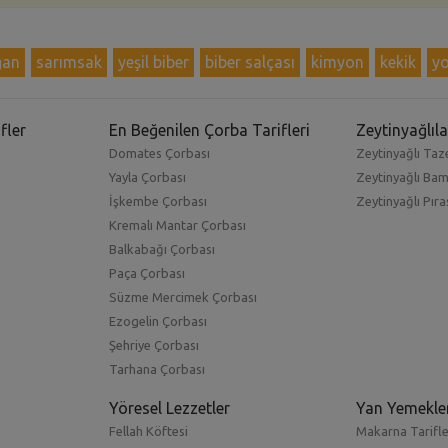
ğan
sarımsak
yeşil biber
biber salçası
kimyon
kekik
yo
fler
En Beğenilen Çorba Tarifleri
Zeytinyağlıla
Domates Çorbası
Zeytinyağlı Taze
Yayla Çorbası
Zeytinyağlı Ba
İşkembe Çorbası
Zeytinyağlı Pıra
Kremalı Mantar Çorbası
Balkabağı Çorbası
Paça Çorbası
Süzme Mercimek Çorbası
Ezogelin Çorbası
Şehriye Çorbası
Tarhana Çorbası
Yöresel Lezzetler
Yan Yemekle
Fellah Köftesi
Makarna Tarifle