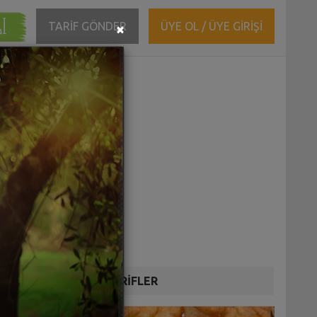
ĞI
Close
TARİF GÖNDER
ÜYE OL / ÜYE GİRİŞİ
×
DİĞER TARİFLER