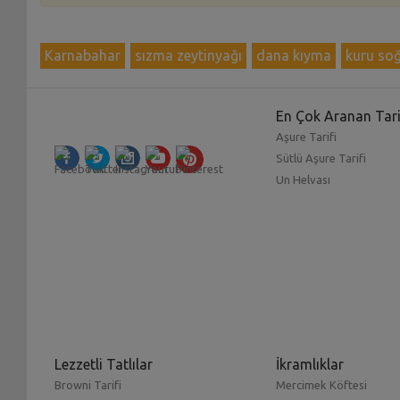
Karnabahar
sızma zeytinyağı
dana kıyma
kuru so
En Çok Aranan Tari
Aşure Tarifi
Sütlü Aşure Tarifi
Un Helvası
Lezzetli Tatlılar
İkramlıklar
Browni Tarifi
Mercimek Köftesi