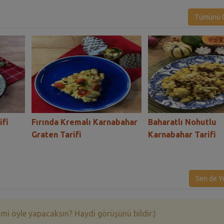
Tümünü G
ifi
Fırında Kremalı Karnabahar
Baharatlı Nohutlu
Graten Tarifi
Karnabahar Tarifi
Sen de Y
 mi öyle yapacaksın? Haydi görüşünü bildir:)