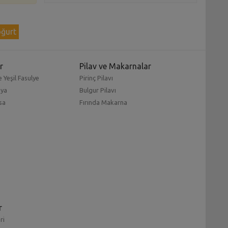
ğurt
r
Pilav ve Makarnalar
 Yeşil Fasulye
Pirinç Pilavı
mya
Bulgur Pilavı
sa
Fırında Makarna
r
ri