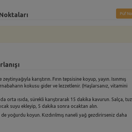
Noktaları
Püf No
rlanışı
e zeytinyağıyla karıştırın. Fırın tepsisine koyup, yayın. Isınmış
arnabaharın kokusu gider ve lezzetlenir. (Haşlarsanız, vitamini
a orta ısıda, sürekli karıştırarak 15 dakika kavurun. Salça, tuz
Sıcak suyu ekleyip, 5 dakika sonra ocaktan alın.
de yoğurdu koyun. Kızdırılmış naneli yağ gezdirirseniz daha