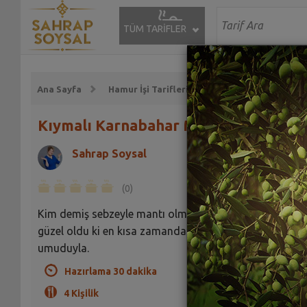
TÜM TARİFLER
Ana Sayfa
Hamur İşi Tarifleri
Mantı Tarifleri
Kıymalı Karnabahar Mantısı Tarifi
Sahrap Soysal
(0)
Kim demiş sebzeyle mantı olmaz diye? O kadar da
güzel oldu ki en kısa zamanda sizlerin de denemeniz
umuduyla.
Hazırlama 30 dakika
4 Kişilik