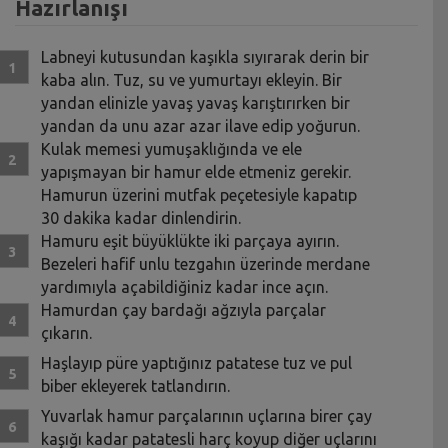
Hazırlanışı
Labneyi kutusundan kaşıkla sıyırarak derin bir
kaba alın. Tuz, su ve yumurtayı ekleyin. Bir
yandan elinizle yavaş yavaş karıştırırken bir
yandan da unu azar azar ilave edip yoğurun.
Kulak memesi yumuşaklığında ve ele
yapışmayan bir hamur elde etmeniz gerekir.
Hamurun üzerini mutfak peçetesiyle kapatıp
30 dakika kadar dinlendirin.
Hamuru eşit büyüklükte iki parçaya ayırın.
Bezeleri hafif unlu tezgahın üzerinde merdane
yardımıyla açabildiğiniz kadar ince açın.
Hamurdan çay bardağı ağzıyla parçalar
çıkarın.
Haşlayıp püre yaptığınız patatese tuz ve pul
biber ekleyerek tatlandırın.
Yuvarlak hamur parçalarının uçlarına birer çay
kaşığı kadar patatesli harç koyup diğer uçlarını