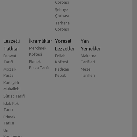
Çorbası
Şehriye
Çorbası
Tarhana
Çorbası
Lezzetli
İkramlıklar
Yöresel
Yan
Tatlılar
Mercimek
Lezzetler
Yemekler
Köftesi
Browni
Fellah
Makarna
Ekmek
Tarifi
Köftesi
Tarifleri
Pizza Tarifi
Mozaik
Patlıcan
Meze
Pasta
Kebabı
Tarifleri
Kadayıflı
Muhallebi
Sütlaç Tarifi
Islak Kek
Tarifi
Etimek
Tatlısı
Un
Kurabiyesi