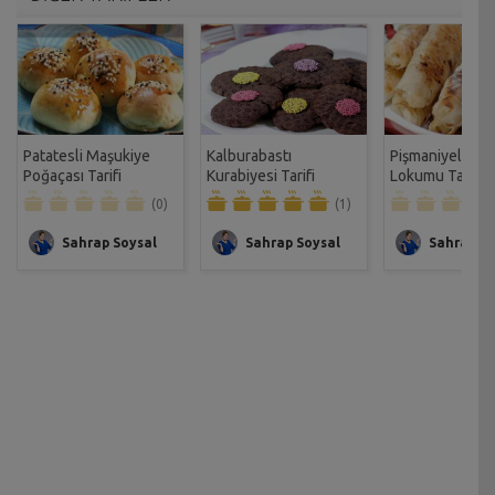
Patatesli Maşukiye
Kalburabastı
Pişmaniyeli İzm
Poğaçası Tarifi
Kurabiyesi Tarifi
Lokumu Tarifi
(0)
(1)
Sahrap Soysal
Sahrap Soysal
Sahrap So