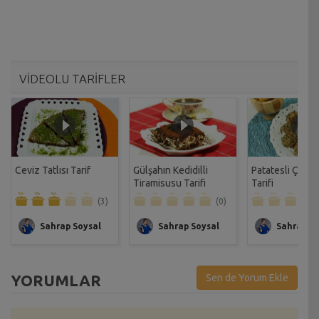
VİDEOLU TARİFLER
Ceviz Tatlısı Tarif
Gülşahın Kedidilli
Patatesli Çıtır 
Tiramisusu Tarifi
Tarifi
(3)
(0)
Sahrap Soysal
Sahrap Soysal
Sahrap So
YORUMLAR
Sen de Yorum Ekle