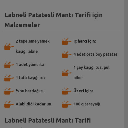
Labneli Patatesli Mantı Tarifi için
Malzemeler
2 tepeleme yemek
İç harcı için:
kaşığı labne
4 adet orta boy patates
1 adet yumurta
1 çay kaşığı tuz, pul
1 tatlı kaşığı tuz
biber
½ su bardağı su
Üzeri için:
Alabildiği kadar un
100 g tereyağı
Labneli Patatesli Mantı Tarifi