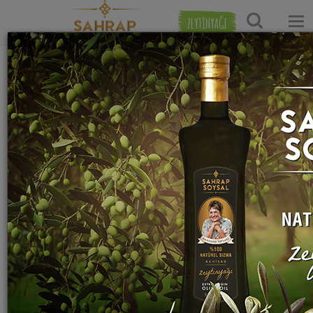
ZEYTİNYAĞI
Ana Sayfa
Hamur İşi Tarifleri