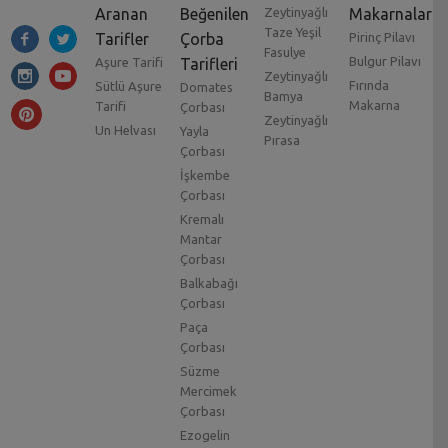
Aranan
Beğenilen
Zeytinyağlı
Makarnalar
Taze Yeşil
Tarifler
Çorba
Pirinç Pilavı
Fasulye
Bulgur Pilavı
Aşure Tarifi
Tarifleri
Zeytinyağlı
Fırında
Sütlü Aşure
Domates
Bamya
Makarna
Tarifi
Çorbası
Zeytinyağlı
Un Helvası
Yayla
Pırasa
Çorbası
İşkembe
Çorbası
Kremalı
Mantar
Çorbası
Balkabağı
Çorbası
Paça
Çorbası
Süzme
Mercimek
Çorbası
Ezogelin