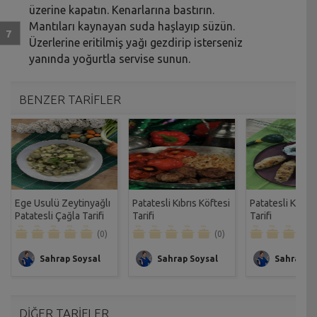
üzerine kapatın. Kenarlarına bastırın.
Mantıları kaynayan suda haşlayıp süzün.
Üzerlerine eritilmiş yağı gezdirip isterseniz
yanında yoğurtla servise sunun.
BENZER TARİFLER
Ege Usulü Zeytinyağlı
Patatesli Kıbrıs Köftesi
Patatesli Kale
Patatesli Çağla Tarifi
Tarifi
Tarifi
(0)
(0)
Sahrap Soysal
Sahrap Soysal
Sahrap So
DİĞER TARİFLER