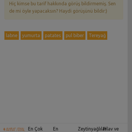
Hiç kimse bu tarif hakkında görüş bildirmemiş. Sen
de mi öyle yapacaksın? Haydi görüşünü bildir:)
labne
yumurta
patates
pul biber
Tereyağ
En Çok
En
Zeytinyağlılar
Pilav ve