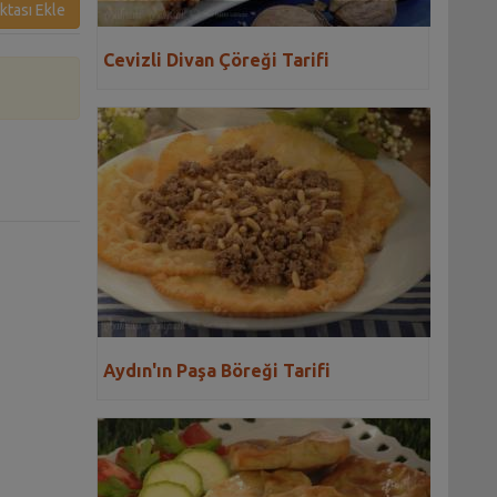
ktası Ekle
Cevizli Divan Çöreği Tarifi
Aydın'ın Paşa Böreği Tarifi