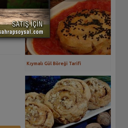
 YAZDIR
Kıymalı Gül Böreği Tarifi