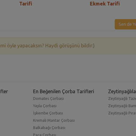
Tarifi
Ekmek Tarifi
Sen de Y
 mi öyle yapacaksın? Haydi görüşünü bildir:)
fler
En Beğenilen Çorba Tarifleri
Zeytinyağlıla
Domates Çorbası
Zeytinyağlı Taze
Yayla Çorbası
Zeytinyağlı Ba
İşkembe Çorbası
Zeytinyağlı Pıra
Kremalı Mantar Çorbası
Balkabağı Çorbası
Paça Çorbası