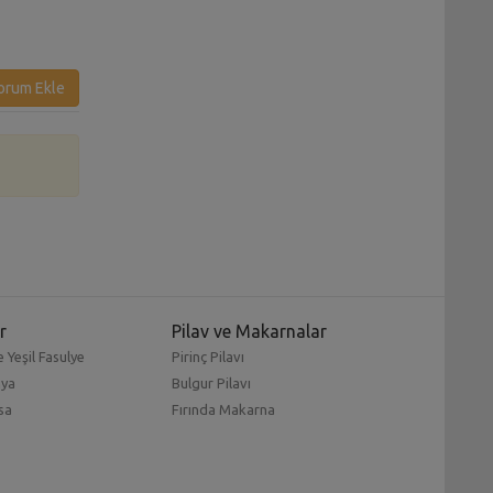
Pizzası Tarifi
Pasta Tarifi
orum Ekle
r
Pilav ve Makarnalar
 Yeşil Fasulye
Pirinç Pilavı
mya
Bulgur Pilavı
sa
Fırında Makarna