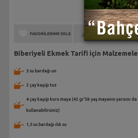
FAVORİLERİME EKLE
BEN DE YAPTIM
Biberiyeli Ekmek Tarifi için Malzemele
3 su bardağı un
2 çay kaşığı tuz
4 çay kaşığı kuru maya (42 gr’lık yaş mayanın yarısını da
kullanabilirsiniz)
1,5 su bardağı ılık su