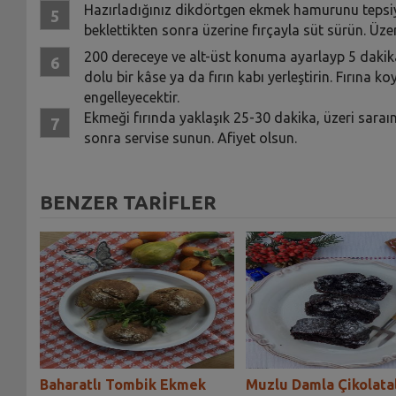
Hazırladığınız dikdörtgen ekmek hamurunu tepsiy
beklettikten sonra üzerine fırçayla süt sürün. Üze
200 dereceye ve alt-üst konuma ayarlayp 5 dakika ö
dolu bir kâse ya da fırın kabı yerleştirin. Fırın
engelleyecektir.
Ekmeği fırında yaklaşık 25-30 dakika, üzeri saraı
sonra servise sunun. Afiyet olsun.
BENZER TARİFLER
ek
Baharatlı Tombik Ekmek
Muzlu Damla Çikolatal