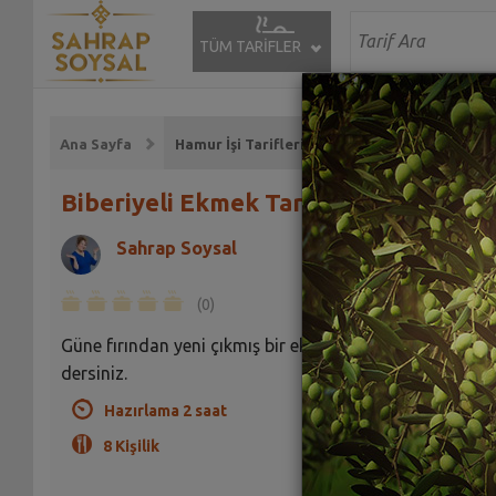
TÜM TARİFLER
Ana Sayfa
Hamur İşi Tarifleri
Biberiyeli Ekmek Tarifi
Sahrap Soysal
(0)
Güne fırından yeni çıkmış bir ekmek ile başlamaya ne
dersiniz.
Hazırlama 2 saat
8 Kişilik