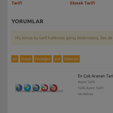
Tarifi
Ekmek Tarifi
YORUMLAR
Hiç kimse bu tarif hakkında görüş bildirmemiş. Sen de
un
maya
fesleğen
süt
biberiye
En Çok Aranan Tari
Aşure Tarifi
Sütlü Aşure Tarifi
Un Helvası