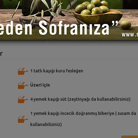
TARİFE PUAN VER
TARİFİ PAYLAŞ
TARİFİ
r
1 tatlı kaşığı kuru fesleğen
Üzeri için
4 yemek kaşığı süt (zeytinyağı da kullanabilirsiniz)
1 yemek kaşığı incecik doğranmış biberiye ( susam da
kullanabilisiniz)