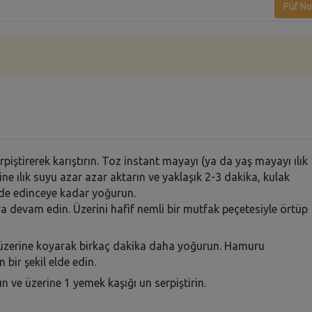
Püf No
piştirerek karıştırın. Toz instant mayayı (ya da yaş mayayı ılık
rine ılık suyu azar azar aktarın ve yaklaşık 2-3 dakika, kulak
de edinceye kadar yoğurun.
a devam edin. Üzerini hafif nemli bir mutfak peçetesiyle örtüp
 üzerine koyarak birkaç dakika daha yoğurun. Hamuru
bir şekil elde edin.
ın ve üzerine 1 yemek kaşığı un serpiştirin.