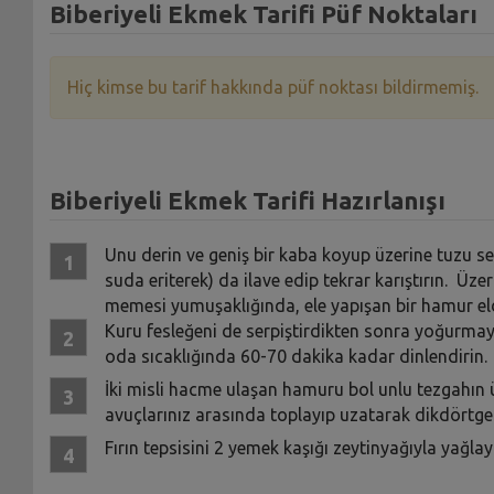
Biberiyeli Ekmek Tarifi Püf Noktaları
Hiç kimse bu tarif hakkında püf noktası bildirmemiş.
Biberiyeli Ekmek Tarifi Hazırlanışı
Unu derin ve geniş bir kaba koyup üzerine tuzu ser
suda eriterek) da ilave edip tekrar karıştırın. Üze
memesi yumuşaklığında, ele yapışan bir hamur el
Kuru fesleğeni de serpiştirdikten sonra yoğurmay
oda sıcaklığında 60-70 dakika kadar dinlendirin.
İki misli hacme ulaşan hamuru bol unlu tezgahın
avuçlarınız arasında toplayıp uzatarak dikdörtgen 
Fırın tepsisini 2 yemek kaşığı zeytinyağıyla yağlay