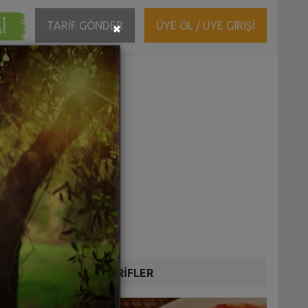
ĞI
Close
TARİF GÖNDER
ÜYE OL / ÜYE GİRİŞİ
×
DİĞER TARİFLER