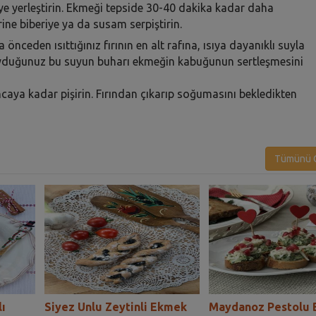
e yerleştirin. Ekmeği tepside 30-40 dakika kadar daha
rine biberiye ya da susam serpiştirin.
nceden ısıttığınız fırının en alt rafına, ısıya dayanıklı suyla
a koyduğunuz bu suyun buharı ekmeğin kabuğunun sertleşmesini
ncaya kadar pişirin. Fırından çıkarıp soğumasını bekledikten
Tümünü G
ı
Siyez Unlu Zeytinli Ekmek
Maydanoz Pestolu 