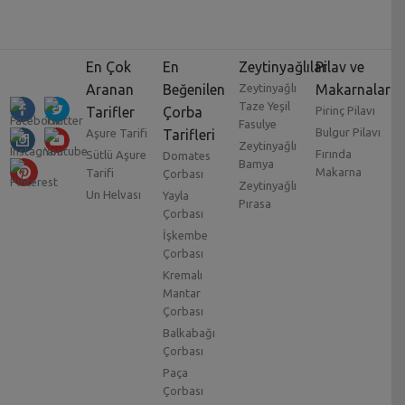
En Çok
En
Zeytinyağlılar
Pilav ve
Aranan
Beğenilen
Zeytinyağlı
Makarnalar
Taze Yeşil
Tarifler
Çorba
Pirinç Pilavı
Fasulye
Bulgur Pilavı
Aşure Tarifi
Tarifleri
Zeytinyağlı
Fırında
Sütlü Aşure
Domates
Bamya
Makarna
Tarifi
Çorbası
Zeytinyağlı
Un Helvası
Yayla
Pırasa
Çorbası
İşkembe
Çorbası
Kremalı
Mantar
Çorbası
Balkabağı
Çorbası
Paça
Çorbası