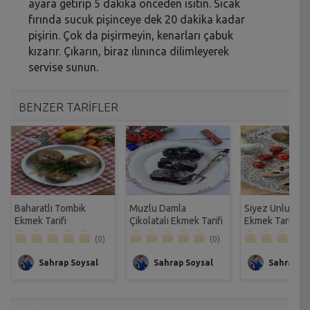
ayara getirip 5 dakika önceden ısıtın. Sıcak
fırında sucuk pişinceye dek 20 dakika kadar
pişirin. Çok da pişirmeyin, kenarları çabuk
kızarır. Çıkarın, biraz ılınınca dilimleyerek
servise sunun.
BENZER TARİFLER
Baharatlı Tombik
Muzlu Damla
Siyez Unlu Zeyt
Ekmek Tarifi
Çikolatalı Ekmek Tarifi
Ekmek Tarifi
(0)
(0)
Sahrap Soysal
Sahrap Soysal
Sahrap So