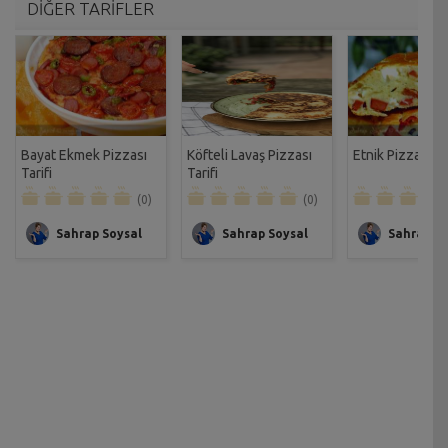
DİĞER TARİFLER
Bayat Ekmek Pizzası
Köfteli Lavaş Pizzası
Etnik Pizza Tari
Tarifi
Tarifi
(0)
(0)
Sahrap Soysal
Sahrap Soysal
Sahrap So