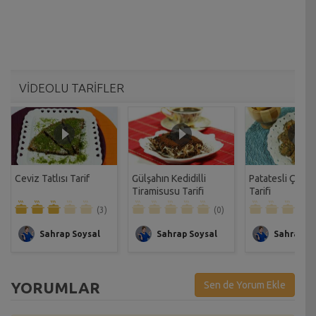
VİDEOLU TARİFLER
Ceviz Tatlısı Tarif
Gülşahın Kedidilli
Patatesli Çıtır 
Tiramisusu Tarifi
Tarifi
(3)
(0)
Sahrap Soysal
Sahrap Soysal
Sahrap So
YORUMLAR
Sen de Yorum Ekle