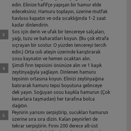
edin. Elinize hafifçe yapışan bir hamur elde
edeceksiniz. Hamuru toplayın, üzerine mutfak
havlusu kapatın ve oda sıcaklığında 1-2 saat
kadar dinlendirin.
Sos için derin ve ufak bir tencereye salçaları,
yağı, tuzu ve baharatları koyun. (Bu çok etrafa
sıçrayan bir sostur. O yüzden tencereyi tercih
edin.) Orta ısılı ateşin üzerinde karıştırarak
sosu kaynatın ve hemen ocaktan alın.
Şimdi fırın tepsisini önünüze alın ve 1 kaşık
zeytinyağıyla yağlayın. Dinlenen hamuru
tepsinin ortasına koyun. Elinizi zeytinyağına
batırarak hamuru tepsi boyutuna gelinceye
dek yayın. Soğuyan sosu kaşıkla hamurun (Çok
kenarlara taşmadan) her tarafına bolca
dağıtın.
Peynirin yarısını serpiştirip, sucukları hamurun
üzerine sıra sıra dizin. Kalan peynirleri de
tekrar serpiştirin. Fırını 200 derece alt-üst