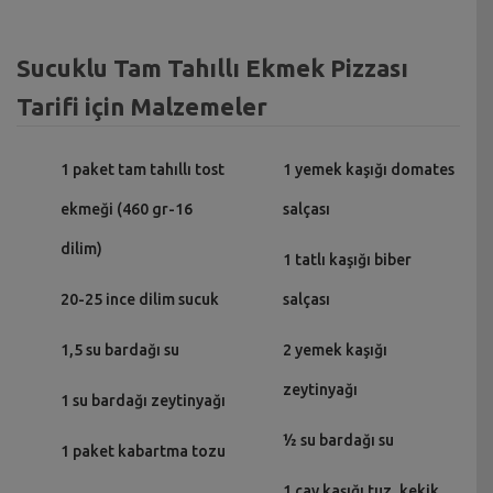
Sucuklu Tam Tahıllı Ekmek Pizzası
Tarifi için Malzemeler
1 paket tam tahıllı tost
1 yemek kaşığı domates
ekmeği (460 gr-16
salçası
dilim)
1 tatlı kaşığı biber
20-25 ince dilim sucuk
salçası
1,5 su bardağı su
2 yemek kaşığı
zeytinyağı
1 su bardağı zeytinyağı
½ su bardağı su
1 paket kabartma tozu
1 çay kaşığı tuz, kekik,