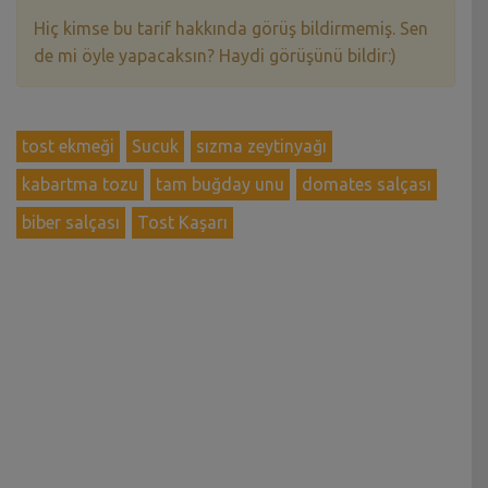
Hiç kimse bu tarif hakkında görüş bildirmemiş. Sen
de mi öyle yapacaksın? Haydi görüşünü bildir:)
tost ekmeği
Sucuk
sızma zeytinyağı
kabartma tozu
tam buğday unu
domates salçası
biber salçası
Tost Kaşarı