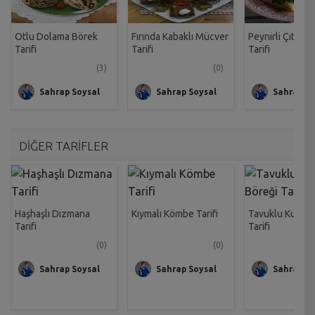
Otlu Dolama Börek
Fırında Kabaklı Mücver
Peynirli Çıtır B
Tarifi
Tarifi
Tarifi
(3)
(0)
Sahrap Soysal
Sahrap Soysal
Sahrap So
DİĞER TARİFLER
Haşhaşlı Dızmana
Kıymalı Kömbe Tarifi
Tavuklu Kumru
Tarifi
Tarifi
(0)
(0)
Sahrap Soysal
Sahrap Soysal
Sahrap So