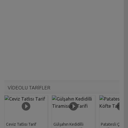
VİDEOLU TARİFLER
Ceviz Tatlısı Tarif
Gülşahın Kedidilli
Patatesli Çıtır 