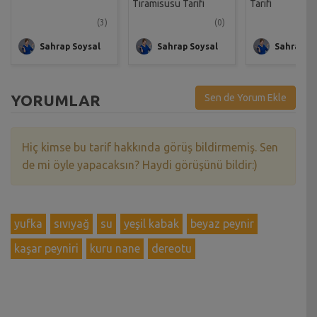
Tiramisusu Tarifi
Tarifi
(3)
(0)
Sahrap Soysal
Sahrap Soysal
Sahrap So
YORUMLAR
Sen de Yorum Ekle
Hiç kimse bu tarif hakkında görüş bildirmemiş. Sen
de mi öyle yapacaksın? Haydi görüşünü bildir:)
yufka
sıvıyağ
su
yeşil kabak
beyaz peynir
kaşar peyniri
kuru nane
dereotu