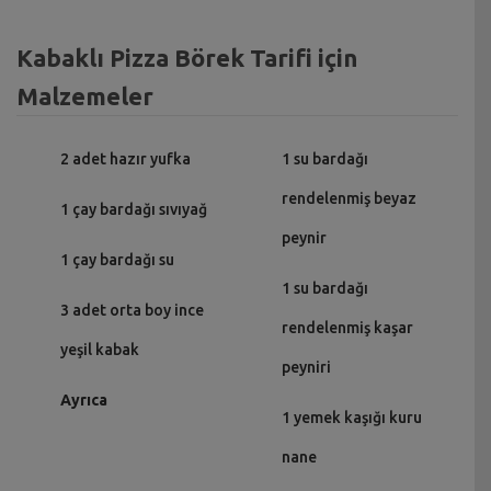
Kabaklı Pizza Börek Tarifi için
Malzemeler
2 adet hazır yufka
1 su bardağı
rendelenmiş beyaz
1 çay bardağı sıvıyağ
peynir
1 çay bardağı su
1 su bardağı
3 adet orta boy ince
rendelenmiş kaşar
yeşil kabak
peyniri
Ayrıca
1 yemek kaşığı kuru
nane