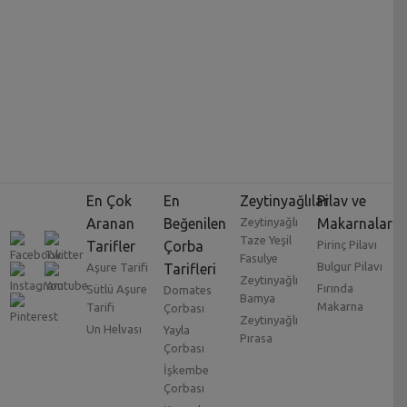
En Çok
En
Zeytinyağlılar
Pilav ve
Aranan
Beğenilen
Zeytinyağlı
Makarnalar
Taze Yeşil
Tarifler
Çorba
Pirinç Pilavı
Fasulye
Bulgur Pilavı
Aşure Tarifi
Tarifleri
Zeytinyağlı
Fırında
Sütlü Aşure
Domates
Bamya
Makarna
Tarifi
Çorbası
Zeytinyağlı
Un Helvası
Yayla
Pırasa
Çorbası
İşkembe
Çorbası