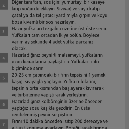
Diğer taraftan, sos için; yumurtayı bir kaseye
kırıp yoğurdu ekleyin. Sıvıyağ ve suyu katıp
çatal ya da tel çırpıcı yardımıyla çırpın ve koyu
boza kıvamlı bir sos hazırlayın.
Hazır yufkaları tezgahın üzerine üst üste serin.
Yufkaları tam ortadan ikiye bölün. Böylece
yarım ay şeklinde 4 adet yufka parçanız
olacak.
Hazırladığınız peynirli malzemeyi, yufkaların
uzun kenarlarına paylaştırın. Yufkaları rulo
biçiminde sarın.
20-25 cm çapındaki bir fırın tepsisini 1 yemek
kaşığı sıvıyağla yağlayın. Yufka rulolarını,
tepsinin orta kısmından başlayarak kıvırarak
ve birbirlerine yapıştırarak yerleştirin.
Hazırladığınız kolböreğinin üzerine önceden
yaptığız sosu kaşıkla gezdirin. En üste
rendelenmiş peynir serpiştirin.
Fırını 10 dakika önceden ısıtıp 200 dereceye ve
alt-üst konuma ayarlayın. Böreği, sıcak fırında,