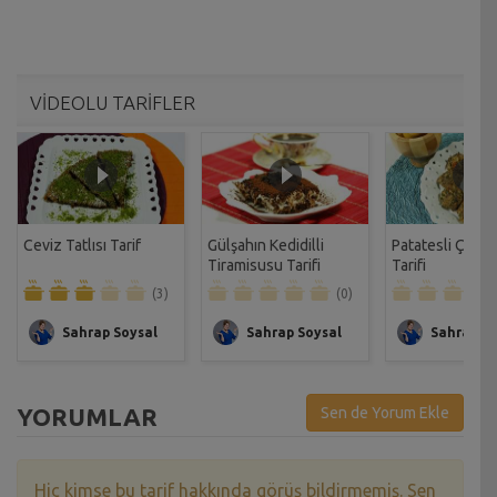
VİDEOLU TARİFLER
Ceviz Tatlısı Tarif
Gülşahın Kedidilli
Patatesli Çıtır 
Tiramisusu Tarifi
Tarifi
(3)
(0)
Sahrap Soysal
Sahrap Soysal
Sahrap So
YORUMLAR
Sen de Yorum Ekle
Hiç kimse bu tarif hakkında görüş bildirmemiş. Sen