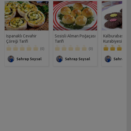
Ispanaklı Cevahir
Sosisli Alman Poğaçası
Kalburabastı
Çöreği Tarifi
Tarifi
Kurabiyesi Tarif
(0)
(0)
Sahrap Soysal
Sahrap Soysal
Sahrap So