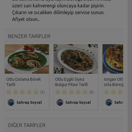
üzeri sarı kahverengi oluncaya kadar pişirin.
Çıkarın ve sıcakken dilimleyip servise sunun.
Afiyet olsun...
BENZER TARİFLER
Otlu Dolama Börek
Otlu Eşgili Siyez
Isırgan Otlu ve
Tarifi
Bulgur Pilavı Tarifi
Urla Böreği Tari
(3)
(0)
Sahrap Soysal
Sahrap Soysal
Sahrap So
DİĞER TARİFLER