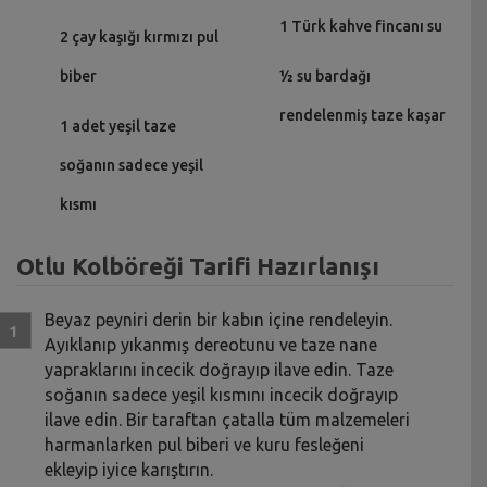
1 Türk kahve fincanı su
2 çay kaşığı kırmızı pul
biber
½ su bardağı
rendelenmiş taze kaşar
1 adet yeşil taze
soğanın sadece yeşil
kısmı
Otlu Kolböreği Tarifi Hazırlanışı
Beyaz peyniri derin bir kabın içine rendeleyin.
Ayıklanıp yıkanmış dereotunu ve taze nane
yapraklarını incecik doğrayıp ilave edin. Taze
soğanın sadece yeşil kısmını incecik doğrayıp
ilave edin. Bir taraftan çatalla tüm malzemeleri
harmanlarken pul biberi ve kuru fesleğeni
ekleyip iyice karıştırın.