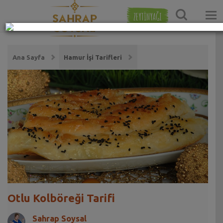
ZEYTİNYAĞI
Ana Sayfa
Hamur İşi Tarifleri
Otlu Kolböreği Tarifi
Sahrap Soysal