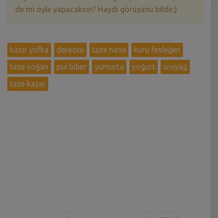
de mi öyle yapacaksın? Haydi görüşünü bildir:)
hazır yufka
dereotu
taze nane
kuru fesleğen
taze soğan
pul biber
yumurta
yoğurt
sıvıyağ
taze kaşar