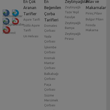
En Çok
En
Zeytinyağlılar
Pilav ve
Aranan
Beğenilen
Zeytinyağlı
Makarnalar
Taze Yeşil
Tarifler
Çorba
Pirinç Pilavı
Fasulye
Bulgur Pilavı
Aşure Tarifi
Tarifleri
Zeytinyağlı
Fırında
Sütlü Aşure
Domates
Bamya
Makarna
Tarifi
Çorbası
Zeytinyağlı
Un Helvası
Yayla
Pırasa
Çorbası
İşkembe
Çorbası
Kremalı
Mantar
Çorbası
Balkabağı
Çorbası
Paça
Çorbası
Süzme
Mercimek
Çorbası