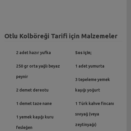
Otlu Kolböreği Tarifi için Malzemeler
2 adet hazır yufka
Sos için;
250 gr orta yağlı beyaz
1 adet yumurta
peynir
3 tepeleme yemek
2 demet dereotu
kaşığı yoğurt
1 demet taze nane
1 Türk kahve fincanı
sıvıyağ (veya
1 yemek kaşığı kuru
zeytinyağı)
fesleğen