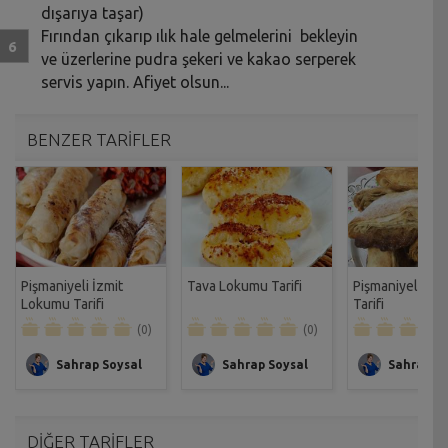
dışarıya taşar)
Fırından çıkarıp ılık hale gelmelerini bekleyin
ve üzerlerine pudra şekeri ve kakao serperek
servis yapın. Afiyet olsun...
BENZER TARİFLER
Pişmaniyeli İzmit
Tava Lokumu Tarifi
Pişmaniyeli Bö
Lokumu Tarifi
Tarifi
(0)
(0)
Sahrap Soysal
Sahrap Soysal
Sahrap So
DİĞER TARİFLER