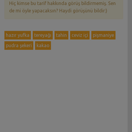
Hiç kimse bu tarif hakkında görüş bildirmemiş. Sen
de mi öyle yapacaksın? Haydi görüşünü bildir:)
hazır yufka
tereyağı
tahin
ceviz içi
pişmaniye
pudra şekeri
kakao