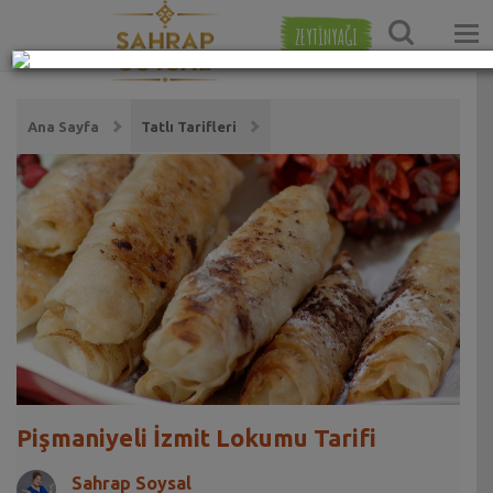
ZEYTİNYAĞI
Ana Sayfa
Tatlı Tarifleri
Pişmaniyeli İzmit Lokumu Tarifi
Sahrap Soysal