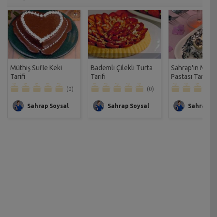
Müthiş Sufle Keki
Bademli Çilekli Turta
Sahrap'ın Muzl
Tarifi
Tarifi
Pastası Tarifi
(0)
(0)
Sahrap Soysal
Sahrap Soysal
Sahrap So