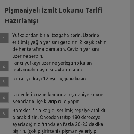
Pişmaniyeli İzmit Lokumu Tarifi
Hazırlanışı
Yufkalardan birini tezgaha serin. Üzerine
eritilmiş yağın yarısını gezdirin. 2 kaşık tahini
de her tarafına damlatın. Cevizin yarısını
üzerine serpin.
İkinci yufkayı üzerine yerleştirip kalan
malzemeleri aynı sırayla kullanın.
İki kat yufkayı 12 eşit üçgene kesin.
Üçgenlerin uzun kenarına pişmaniye koyun.
Kenarlarını içe kıvırıp rulo yapın.
Börekleri fırın kağıdı serilmiş tepsiye aralıklı
olarak dizin. Önceden ısıtıp 180 dereceye
ayarladığınız fırında en fazla 20-25 dakika
pişirin. (çok pişirirseniz pişmaniye eriyip