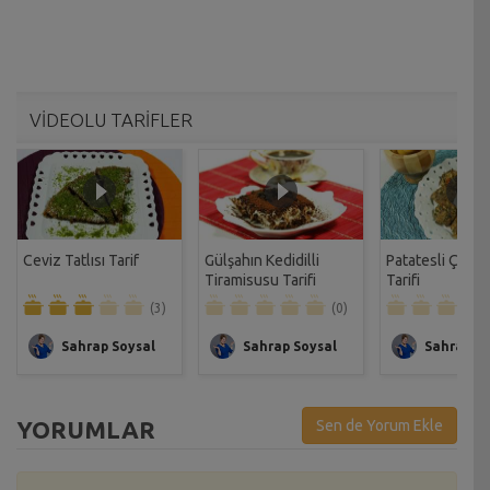
VİDEOLU TARİFLER
Ceviz Tatlısı Tarif
Gülşahın Kedidilli
Patatesli Çıtır 
Tiramisusu Tarifi
Tarifi
(3)
(0)
Sahrap Soysal
Sahrap Soysal
Sahrap So
YORUMLAR
Sen de Yorum Ekle