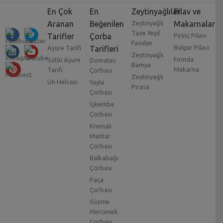
En Çok
En
Zeytinyağlılar
Pilav ve
Aranan
Beğenilen
Zeytinyağlı
Makarnalar
Taze Yeşil
Tarifler
Çorba
Pirinç Pilavı
Fasulye
Bulgur Pilavı
Aşure Tarifi
Tarifleri
Zeytinyağlı
Fırında
Sütlü Aşure
Domates
Bamya
Makarna
Tarifi
Çorbası
Zeytinyağlı
Un Helvası
Yayla
Pırasa
Çorbası
İşkembe
Çorbası
Kremalı
Mantar
Çorbası
Balkabağı
Çorbası
Paça
Çorbası
Süzme
Mercimek
Çorbası