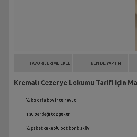
FAVORİLERİME EKLE
BEN DE YAPTIM
Kremalı Cezerye Lokumu Tarifi için M
½ kg orta boy ince havuç
1 su bardağı toz şeker
½ paket kakaolu pötibör bisküvi