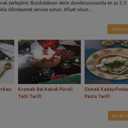
tırarak yerleştirin. Buzdolabının derin dondurucusunda en az 2-3
ıçakla dilimleyerek servise sunun. Afiyet olsun…
Tümünü G
rbası
Kremalı Bal Kabak Püreli
Ekmek Kadayıfında
Tatlı Tarifi
Pasta Tarifi
Sen de Y