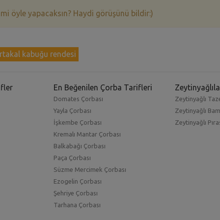
 mi öyle yapacaksın? Haydi görüşünü bildir:)
rtakal kabuğu rendesi
fler
En Beğenilen Çorba Tarifleri
Zeytinyağlıla
Domates Çorbası
Zeytinyağlı Taze
Yayla Çorbası
Zeytinyağlı Ba
İşkembe Çorbası
Zeytinyağlı Pıra
Kremalı Mantar Çorbası
Balkabağı Çorbası
Paça Çorbası
Süzme Mercimek Çorbası
Ezogelin Çorbası
Şehriye Çorbası
Tarhana Çorbası