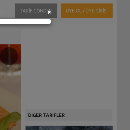
ĞI
Close
TARİF GÖNDER
ÜYE OL / ÜYE GİRİŞİ
×
DİĞER TARİFLER