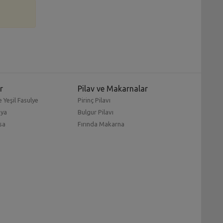
r
Pilav ve Makarnalar
 Yeşil Fasulye
Pirinç Pilavı
mya
Bulgur Pilavı
sa
Fırında Makarna