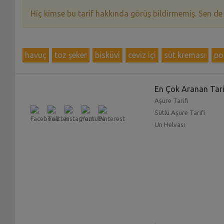
Hiç kimse bu tarif hakkında görüş bildirmemiş. Sen de
havuç
toz şeker
bisküvi
ceviz içi
süt kreması
po
En Çok Aranan Tari
Aşure Tarifi
Sütlü Aşure Tarifi
Un Helvası