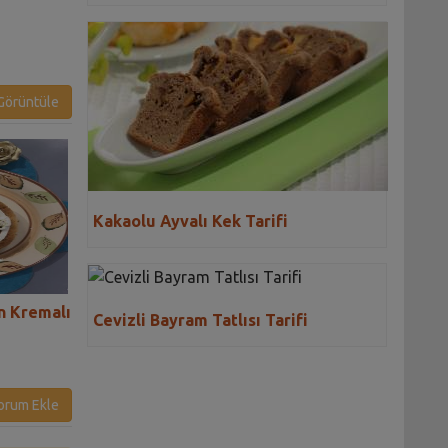
örüntüle
Kakaolu Ayvalı Kek Tarifi
n Kremalı
Yoğurt Kremalı Glutensiz
Kremalı Bal Kaba
Cevizli Bayram Tatlısı Tarifi
Kek Tarifi
Tatlı Tarifi
orum Ekle