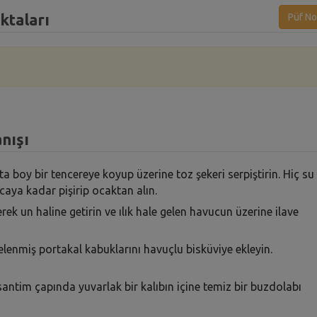
ktaları
Püf No
nışı
 boy bir tencereye koyup üzerine toz şekeri serpiştirin. Hiç su
caya kadar pişirip ocaktan alın.
ek un haline getirin ve ılık hale gelen havucun üzerine ilave
ndelenmiş portakal kabuklarını havuçlu bisküviye ekleyin.
tim çapında yuvarlak bir kalıbın içine temiz bir buzdolabı