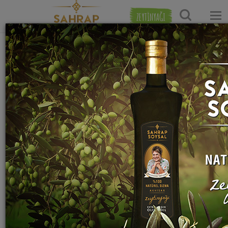
ZEYTİNYAĞI
Ana Sayfa
Tatlı Tarifleri