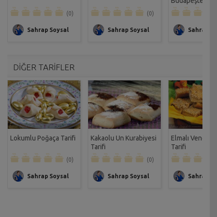
Budapeşte Kre
Tarifi
(0)
(0)
Sahrap Soysal
Sahrap Soysal
Sahrap So
DİĞER TARİFLER
Lokumlu Poğaça Tarifi
Kakaolu Un Kurabiyesi
Elmalı Venezya
Tarifi
Tarifi
(0)
(0)
Sahrap Soysal
Sahrap Soysal
Sahrap So