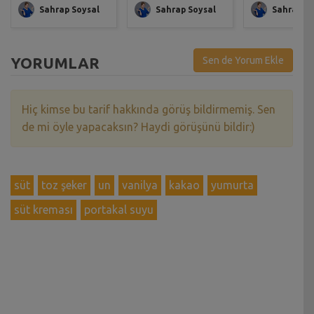
Sahrap Soysal
Sahrap Soysal
Sahrap So
YORUMLAR
Sen de Yorum Ekle
Hiç kimse bu tarif hakkında görüş bildirmemiş. Sen
de mi öyle yapacaksın? Haydi görüşünü bildir:)
süt
toz şeker
un
vanilya
kakao
yumurta
süt kreması
portakal suyu