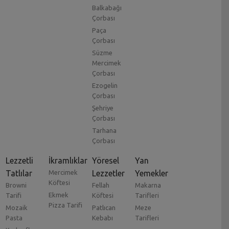
Balkabağı
Çorbası
Paça
Çorbası
Süzme
Mercimek
Çorbası
Ezogelin
Çorbası
Şehriye
Çorbası
Tarhana
Çorbası
Lezzetli
İkramlıklar
Yöresel
Yan
Tatlılar
Mercimek
Lezzetler
Yemekler
Köftesi
Browni
Fellah
Makarna
Ekmek
Tarifi
Köftesi
Tarifleri
Pizza Tarifi
Mozaik
Patlıcan
Meze
Pasta
Kebabı
Tarifleri