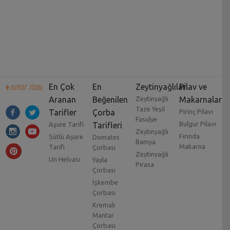
En Çok
En
Zeytinyağlılar
Pilav ve
Aranan
Beğenilen
Zeytinyağlı
Makarnalar
Taze Yeşil
Tarifler
Çorba
Pirinç Pilavı
Fasulye
Bulgur Pilavı
Aşure Tarifi
Tarifleri
Zeytinyağlı
Fırında
Sütlü Aşure
Domates
Bamya
Makarna
Tarifi
Çorbası
Zeytinyağlı
Un Helvası
Yayla
Pırasa
Çorbası
İşkembe
Çorbası
Kremalı
Mantar
Çorbası