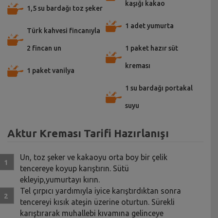
kaşığı kakao
1,5 su bardağı toz şeker
1 adet yumurta
Türk kahvesi fincanıyla
2 fincan un
1 paket hazır süt
kreması
1 paket vanilya
1 su bardağı portakal
suyu
Aktur Kreması Tarifi Hazırlanışı
Un, toz şeker ve kakaoyu orta boy bir çelik
tencereye koyup karıştırın. Sütü
ekleyip,yumurtayı kırın.
Tel çırpıcı yardımıyla iyice karıştırdıktan sonra
tencereyi kısık ateşin üzerine oturtun. Sürekli
karıştırarak muhallebi kıvamına gelinceye