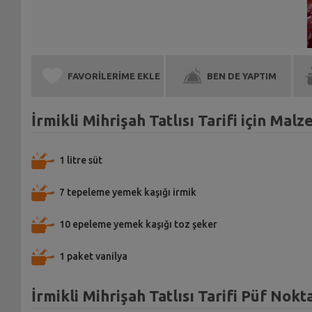
FAVORİLERİME EKLE
BEN DE YAPTIM
İrmikli Mihrişah Tatlısı Tarifi için Mal
1 litre süt
7 tepeleme yemek kaşığı irmik
10 epeleme yemek kaşığı toz şeker
1 paket vanilya
İrmikli Mihrişah Tatlısı Tarifi Püf Nokt