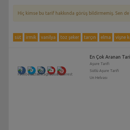
Hiç kimse bu tarif hakkında görüş bildirmemiş. Sen de
süt
irmik
vanilya
toz şeker
tarçın
elma
vişne 
En Çok Aranan Tari
Aşure Tarifi
Sütlü Aşure Tarifi
Un Helvası