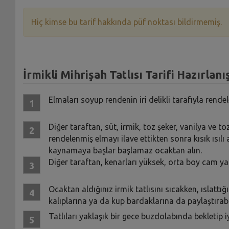
Hiç kimse bu tarif hakkında püf noktası bildirmemiş.
İrmikli Mihrişah Tatlısı Tarifi Hazırlanı
Elmaları soyup rendenin iri delikli tarafıyla rendel
Diğer taraftan, süt, irmik, toz şeker, vanilya ve to
rendelenmiş elmayı ilave ettikten sonra kısık ısılı at
kaynamaya başlar başlamaz ocaktan alın.
Diğer taraftan, kenarları yüksek, orta boy cam ya 
Ocaktan aldığınız irmik tatlısını sıcakken, ıslattığı
kalıplarına ya da kup bardaklarına da paylaştırabil
Tatlıları yaklaşık bir gece buzdolabında bekletip 