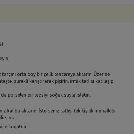
şı
eyin.
z tarçını orta boy bir çelik tencereye aktarın. Üzerine
eşte, sürekli karıştırarak pişirin. İrmik tatlısı katılaşıp
da porselen bir tepsiyi soğuk suyla ıslatın.
nız kalıba aktarın. İsterseniz tatlıyı tek kişilik muhallebi
irsiniz.
iyice soğutun.