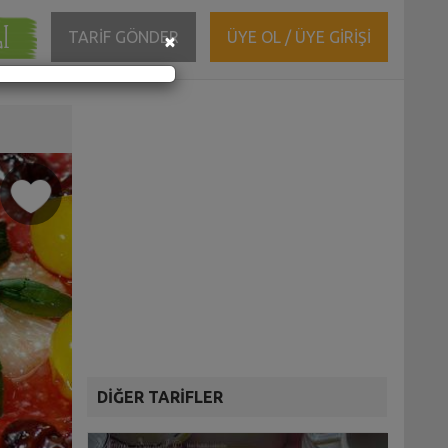
ĞI
Close
TARİF GÖNDER
ÜYE OL / ÜYE GİRİŞİ
×
DİĞER TARİFLER