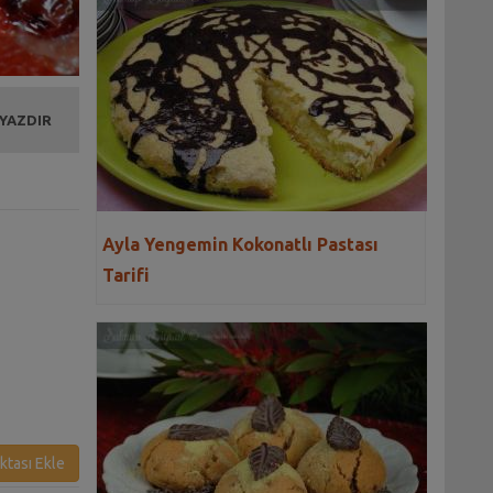
 YAZDIR
Ayla Yengemin Kokonatlı Pastası
Tarifi
ktası Ekle