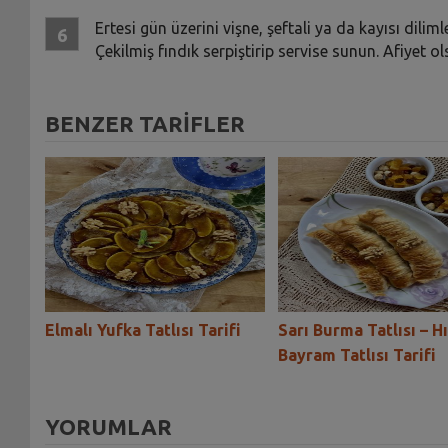
Ertesi gün üzerini vişne, şeftali ya da kayısı dili
Çekilmiş fındık serpiştirip servise sunun. Afiyet 
BENZER TARİFLER
ifi
Elmalı Yufka Tatlısı Tarifi
Sarı Burma Tatlısı – Hı
Bayram Tatlısı Tarifi
YORUMLAR