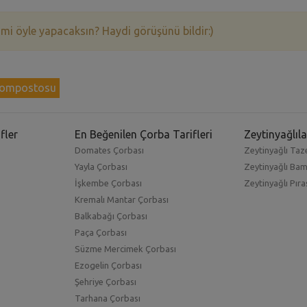
 mi öyle yapacaksın? Haydi görüşünü bildir:)
kompostosu
fler
En Beğenilen Çorba Tarifleri
Zeytinyağlıla
Domates Çorbası
Zeytinyağlı Taze
Yayla Çorbası
Zeytinyağlı Ba
İşkembe Çorbası
Zeytinyağlı Pıra
Kremalı Mantar Çorbası
Balkabağı Çorbası
Paça Çorbası
Süzme Mercimek Çorbası
Ezogelin Çorbası
Şehriye Çorbası
Tarhana Çorbası