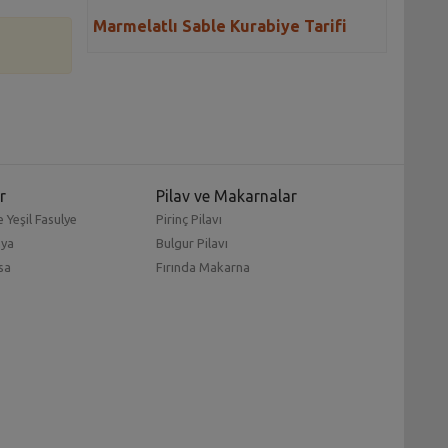
Marmelatlı Sable Kurabiye Tarifi
r
Pilav ve Makarnalar
 Yeşil Fasulye
Pirinç Pilavı
mya
Bulgur Pilavı
sa
Fırında Makarna