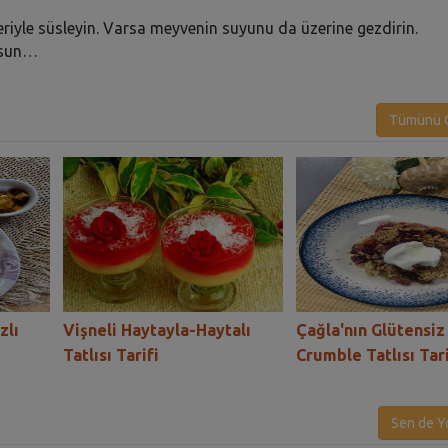
mleriyle süsleyin. Varsa meyvenin suyunu da üzerine gezdirin.
olsun…
Tümünü G
zlı
Vişneli Haytayla-Haytalı
Çağla'nın Glütensiz
Tatlısı Tarifi
Crumble Tatlısı Tari
Sen de Y