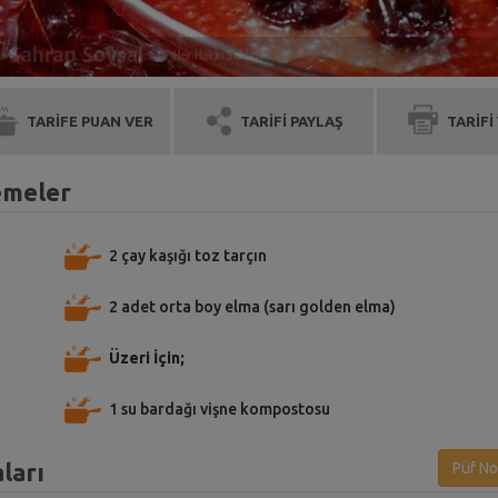
TARİFE PUAN VER
TARİFİ PAYLAŞ
TARİFİ
zemeler
2 çay kaşığı toz tarçın
2 adet orta boy elma (sarı golden elma)
Üzeri İçin;
1 su bardağı vişne kompostosu
aları
Püf No