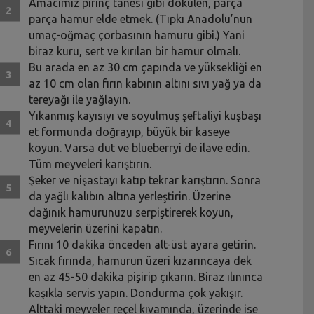
Amacımız pirinç tanesi gibi dökülen, parça
parça hamur elde etmek. (Tıpkı Anadolu’nun
umaç-oğmaç çorbasının hamuru gibi.) Yani
biraz kuru, sert ve kırılan bir hamur olmalı.
Bu arada en az 30 cm çapında ve yüksekliği en
az 10 cm olan fırın kabının altını sıvı yağ ya da
tereyağı ile yağlayın.
Yıkanmış kayısıyı ve soyulmuş şeftaliyi kuşbaşı
et formunda doğrayıp, büyük bir kaseye
koyun. Varsa dut ve blueberryi de ilave edin.
Tüm meyveleri karıştırın.
Şeker ve nişastayı katıp tekrar karıştırın. Sonra
da yağlı kalıbın altına yerleştirin. Üzerine
dağınık hamurunuzu serpiştirerek koyun,
meyvelerin üzerini kapatın.
Fırını 10 dakika önceden alt-üst ayara getirin.
Sıcak fırında, hamurun üzeri kızarıncaya dek
en az 45-50 dakika pişirip çıkarın. Biraz ılınınca
kaşıkla servis yapın. Dondurma çok yakışır.
Alttaki meyveler reçel kıvamında, üzerinde ise