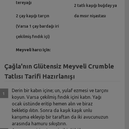
tereyağı
2 tatlı kaşığı buğday ya
2 çay kaşığı tarçın
da mısır nişastası
(Varsa 1 çay bardağı iri
çekilmiş fındık içi)
Meyveli harcı için:
Çağla'nın Glütensiz Meyveli Crumble
Tatlısı Tarifi Hazırlanışı
Derin bir kabın içine; un, yulaf ezmesi ve tarçını
koyun. Varsa çekilmiş fındık içini katın. Yağı
ocak üstünde eritip hemen alın ve biraz
bekletip ılıtın. Sonra da kaşık kaşık unlu
karışıma ekleyip bir taraftan da iki avucunuzun
arasında hamuru sıkıştırın.