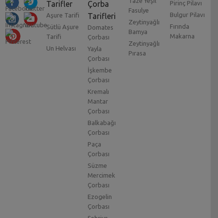
Taze Yeşil
Tarifler
Çorba
Pirinç Pilavı
Fasulye
Bulgur Pilavı
Aşure Tarifi
Tarifleri
Zeytinyağlı
Fırında
Sütlü Aşure
Domates
Bamya
Makarna
Tarifi
Çorbası
Zeytinyağlı
Un Helvası
Yayla
Pırasa
Çorbası
İşkembe
Çorbası
Kremalı
Mantar
Çorbası
Balkabağı
Çorbası
Paça
Çorbası
Süzme
Mercimek
Çorbası
Ezogelin
Çorbası
Şehriye