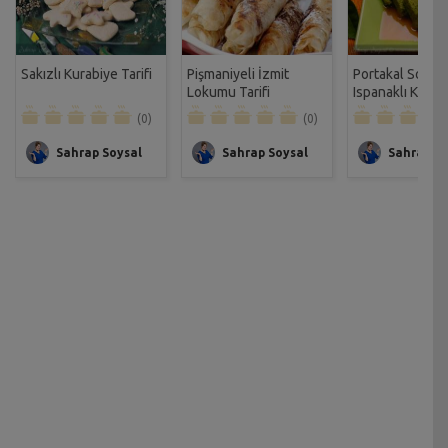
Sakızlı Kurabiye Tarifi
Pişmaniyeli İzmit
Portakal Soslu
Lokumu Tarifi
Ispanaklı Kek Ta
(0)
(0)
Sahrap Soysal
Sahrap Soysal
Sahrap So