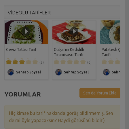
VİDEOLU TARİFLER
Ceviz Tatlısı Tarif
Gülşahın Kedidilli
Patatesli Çıtır 
Tiramisusu Tarifi
Tarifi
(3)
(0)
Sahrap Soysal
Sahrap Soysal
Sahrap So
YORUMLAR
Sen de Yorum Ekle
Hiç kimse bu tarif hakkında görüş bildirmemiş. Sen
de mi öyle yapacaksın? Haydi görüşünü bildir:)