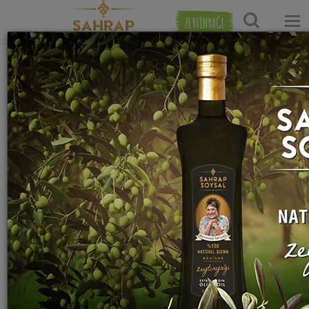
ZEYTİNYAĞI
Ana Sayfa
Tatlı Tarifleri