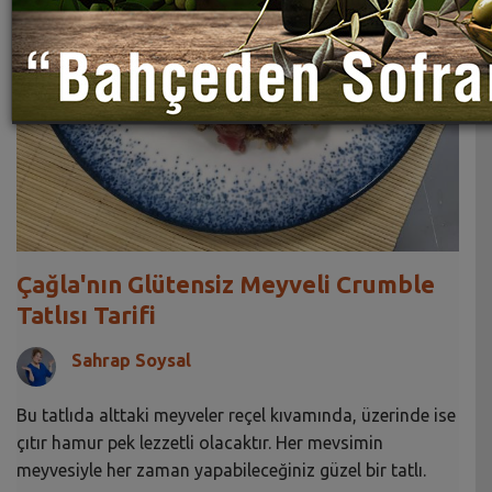
Çağla'nın Glütensiz Meyveli Crumble
Tatlısı Tarifi
Sahrap Soysal
Bu tatlıda alttaki meyveler reçel kıvamında, üzerinde ise
çıtır hamur pek lezzetli olacaktır. Her mevsimin
meyvesiyle her zaman yapabileceğiniz güzel bir tatlı.