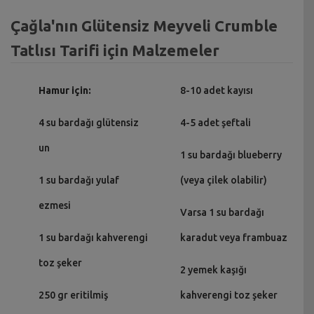
Çağla'nın Glütensiz Meyveli Crumble
Tatlısı Tarifi için Malzemeler
Hamur için:
8-10 adet kayısı
4 su bardağı glütensiz
4-5 adet şeftali
un
1 su bardağı blueberry
1 su bardağı yulaf
(veya çilek olabilir)
ezmesi
Varsa 1 su bardağı
1 su bardağı kahverengi
karadut veya frambuaz
toz şeker
2 yemek kaşığı
250 gr eritilmiş
kahverengi toz şeker