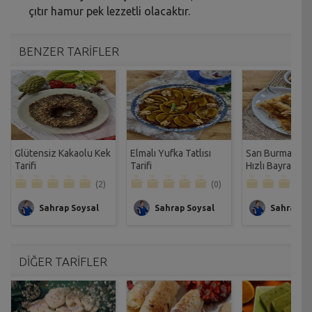
çıtır hamur pek lezzetli olacaktır.
BENZER TARİFLER
Glütensiz Kakaolu Kek
Elmalı Yufka Tatlısı
Sarı Burma Tatlı
Tarifi
Tarifi
Hızlı Bayram Tat
Tarifi
(2)
(0)
Sahrap Soysal
Sahrap Soysal
Sahrap So
DİĞER TARİFLER