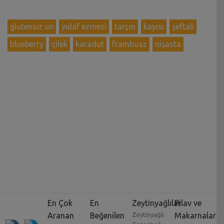
glutensiz un
yulaf ezmesi
tarçın
kayısı
şeftali
blueberry
çilek
karadut
frambuaz
nişasta
En Çok
En
Zeytinyağlılar
Pilav ve
Aranan
Beğenilen
Zeytinyağlı
Makarnalar