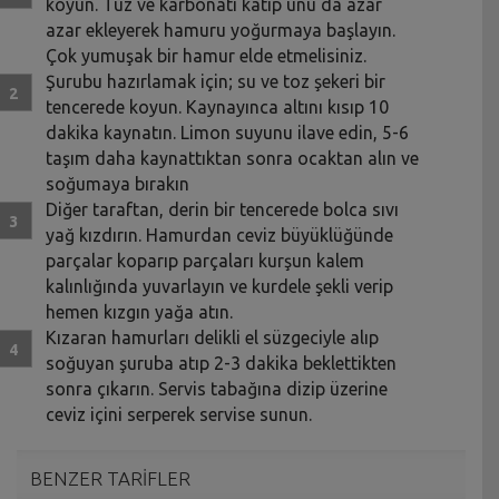
koyun. Tuz ve karbonatı katıp unu da azar
azar ekleyerek hamuru yoğurmaya başlayın.
Çok yumuşak bir hamur elde etmelisiniz.
Şurubu hazırlamak için; su ve toz şekeri bir
tencerede koyun. Kaynayınca altını kısıp 10
dakika kaynatın. Limon suyunu ilave edin, 5-6
taşım daha kaynattıktan sonra ocaktan alın ve
soğumaya bırakın
Diğer taraftan, derin bir tencerede bolca sıvı
yağ kızdırın. Hamurdan ceviz büyüklüğünde
parçalar koparıp parçaları kurşun kalem
kalınlığında yuvarlayın ve kurdele şekli verip
hemen kızgın yağa atın.
Kızaran hamurları delikli el süzgeciyle alıp
soğuyan şuruba atıp 2-3 dakika beklettikten
sonra çıkarın. Servis tabağına dizip üzerine
ceviz içini serperek servise sunun.
BENZER TARİFLER