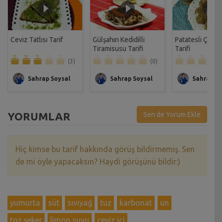
Ceviz Tatlısı Tarif
Gülşahın Kedidilli
Patatesli Çıtır 
Tiramisusu Tarifi
Tarifi
(3)
(0)
Sahrap Soysal
Sahrap Soysal
Sahrap So
YORUMLAR
Sen de Yorum Ekle
Hiç kimse bu tarif hakkında görüş bildirmemiş. Sen
de mi öyle yapacaksın? Haydi görüşünü bildir:)
yumurta
süt
sıvıyağ
tuz
karbonat
un
toz şeker
limon suyu
ceviz içi