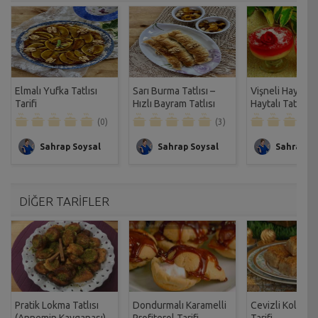
Elmalı Yufka Tatlısı
Sarı Burma Tatlısı –
Vişneli Haytayl
Tarifi
Hızlı Bayram Tatlısı
Haytalı Tatlısı Ta
Tarifi
(0)
(3)
Sahrap Soysal
Sahrap Soysal
Sahrap So
DİĞER TARİFLER
Pratik Lokma Tatlısı
Dondurmalı Karamelli
Cevizli Kolay B
(Annemin Kayganası)
Profiterol Tarifi
Tarifi