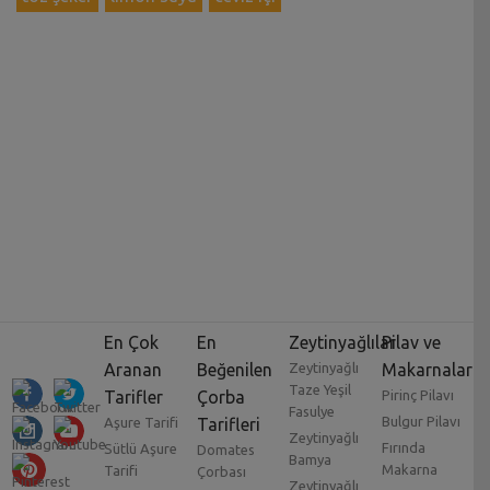
En Çok
En
Zeytinyağlılar
Pilav ve
Aranan
Beğenilen
Zeytinyağlı
Makarnalar
Taze Yeşil
Tarifler
Çorba
Pirinç Pilavı
Fasulye
Bulgur Pilavı
Aşure Tarifi
Tarifleri
Zeytinyağlı
Fırında
Sütlü Aşure
Domates
Bamya
Makarna
Tarifi
Çorbası
Zeytinyağlı