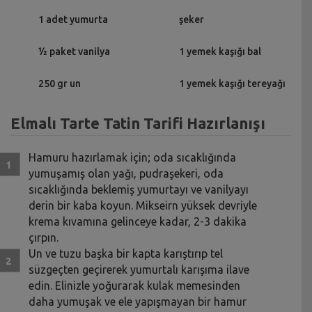
1 adet yumurta
şeker
½ paket vanilya
1 yemek kaşığı bal
250 gr un
1 yemek kaşığı tereyağı
Elmalı Tarte Tatin Tarifi Hazırlanışı
Hamuru hazırlamak için; oda sıcaklığında
yumuşamış olan yağı, pudraşekeri, oda
sıcaklığında beklemiş yumurtayı ve vanilyayı
derin bir kaba koyun. Mikseirn yüksek devriyle
krema kıvamına gelinceye kadar, 2-3 dakika
çırpın.
Un ve tuzu başka bir kapta karıştırıp tel
süzgeçten geçirerek yumurtalı karışıma ilave
edin. Elinizle yoğurarak kulak memesinden
daha yumuşak ve ele yapışmayan bir hamur