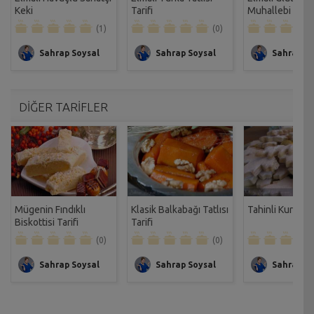
Keki
Tarifi
Muhallebi Tarif
(1)
(0)
Sahrap Soysal
Sahrap Soysal
Sahrap So
DİĞER TARİFLER
Mügenin Fındıklı
Klasik Balkabağı Tatlısı
Tahinli Kurabiye
Biskottisi Tarifi
Tarifi
(0)
(0)
Sahrap Soysal
Sahrap Soysal
Sahrap So