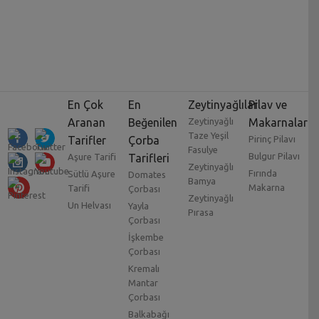
En Çok
En
Zeytinyağlılar
Pilav ve
Aranan
Beğenilen
Zeytinyağlı
Makarnalar
Taze Yeşil
Tarifler
Çorba
Pirinç Pilavı
Fasulye
Bulgur Pilavı
Aşure Tarifi
Tarifleri
Zeytinyağlı
Fırında
Sütlü Aşure
Domates
Bamya
Makarna
Tarifi
Çorbası
Zeytinyağlı
Un Helvası
Yayla
Pırasa
Çorbası
İşkembe
Çorbası
Kremalı
Mantar
Çorbası
Balkabağı