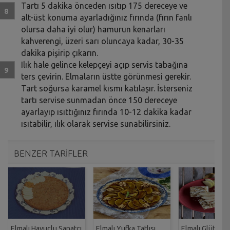
Tartı 5 dakika önceden ısıtıp 175 dereceye ve
alt-üst konuma ayarladığınız fırında (fırın fanlı
olursa daha iyi olur) hamurun kenarları
kahverengi, üzeri sarı oluncaya kadar, 30-35
dakika pişirip çıkarın.
Ilık hale gelince kelepçeyi açıp servis tabağına
ters çevirin. Elmaların üstte görünmesi gerekir.
Tart soğursa karamel kısmı katılaşır. İsterseniz
tartı servise sunmadan önce 150 dereceye
ayarlayıp ısıttığınız fırında 10-12 dakika kadar
ısıtabilir, ılık olarak servise sunabilirsiniz.
BENZER TARİFLER
Elmalı Havuçlu Sanatçı
Elmalı Yufka Tatlısı
Elmalı Glütensi