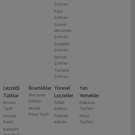
Çorbası
Paça
Çorbası
Süzme
Mercimek
Çorbası
Ezogelin
Çorbası
Şehriye
Çorbası
Tarhana
Çorbası
Lezzetli
İkramlıklar
Yöresel
Yan
Tatlılar
Mercimek
Lezzetler
Yemekler
Köftesi
Browni
Fellah
Makarna
Ekmek
Tarifi
Köftesi
Tarifleri
Pizza Tarifi
Mozaik
Patlıcan
Meze
Pasta
Kebabı
Tarifleri
Kadayıflı
Muhallebi