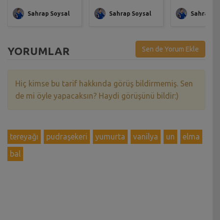
Sahrap Soysal
Sahrap Soysal
Sahrap So
YORUMLAR
Sen de Yorum Ekle
Hiç kimse bu tarif hakkında görüş bildirmemiş. Sen
de mi öyle yapacaksın? Haydi görüşünü bildir:)
tereyağı
pudraşekeri
yumurta
vanilya
un
elma
bal