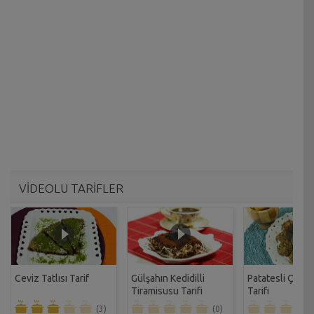
VİDEOLU TARİFLER
Ceviz Tatlısı Tarif
Gülşahın Kedidilli
Patatesli Çıtır 
Tiramisusu Tarifi
Tarifi
(3)
(0)