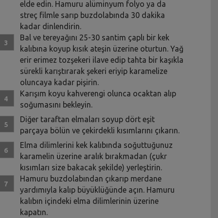
elde edin. Hamuru alüminyum folyo ya da
streç filmle sarıp buzdolabında 30 dakika
kadar dinlendirin.
Bal ve tereyağını 25-30 santim çaplı bir kek
kalıbına koyup kısık ateşin üzerine oturtun. Yağ
erir erimez tozşekeri ilave edip tahta bir kaşıkla
sürekli karıştırarak şekeri eriyip karamelize
oluncaya kadar pişirin.
Karışım koyu kahverengi olunca ocaktan alıp
soğumasını bekleyin.
Diğer taraftan elmaları soyup dört eşit
parçaya bölün ve çekirdekli kısımlarını çıkarın.
Elma dilimlerini kek kalıbında soğuttuğunuz
karamelin üzerine aralık bırakmadan (çukr
kısımları size bakacak şekilde) yerleştirin.
Hamuru buzdolabından çıkarıp merdane
yardımıyla kalıp büyüklüğünde açın. Hamuru
kalıbın içindeki elma dilimlerinin üzerine
kapatın.