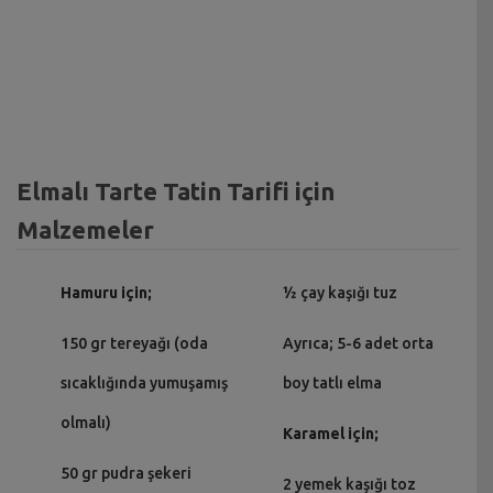
Elmalı Tarte Tatin Tarifi için
Malzemeler
Hamuru için;
½ çay kaşığı tuz
150 gr tereyağı (oda
Ayrıca; 5-6 adet orta
sıcaklığında yumuşamış
boy tatlı elma
olmalı)
Karamel için;
50 gr pudra şekeri
2 yemek kaşığı toz