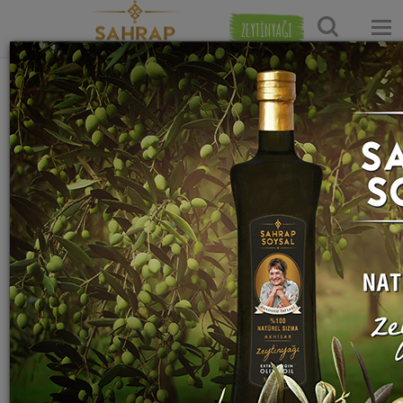
ZEYTİNYAĞI
Ana Sayfa
Tatlı Tarifleri