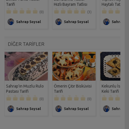
Tarifi
Hızlı Bayram Tatlısı
Haytalı Tatlısı Ta
Tarifi
(0)
(3)
Sahrap Soysal
Sahrap Soysal
Sahrap So
DİĞER TARİFLER
Sahrap'ın Muzlu Rulo
Ömerin Çıtır Bisküvisi
Kekunlu İsveç
Pastası Tarifi
Tarifi
Keki Tarifi
(0)
(0)
Sahrap Soysal
Sahrap Soysal
Sahrap So