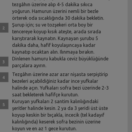
tezgâhın üzerine alıp 4-5 dakika sıkıca
yoğurun. Hamurun üzerini nemli bir bezle
örterek oda sıcaklığında 30 dakika bekletin.
Şurup için; su ve tozşekeri orta boy bir
tencereye koyup kısık ateşte, arada sırada
karıştırarak kaynatın. Kaynayan şurubu 5
dakika daha, hafif koyulaşıncaya kadar
kaynatıp ocaktan alın. Ilınmaya bırakın.
Dinlenen hamuru kabukla ceviz büyüklüğünde
parçalara ayırın.
Tezgâhın üzerine azar azar nişasta serpiştirip
bezeleri açabildiğiniz kadar ince yufkalar
halinde açın. Yufkaları sofra bezi üzerinde 2-3
saat bekleterek hafifçe kurutun.
Kuruyan yufkaları 2 santim kalınlığındaki
şeritler halinde kesin. 2 ya da 3 şeridi üst üste
koyup keskin bir bıçakla, incecik (tel kadayıf
kalınlığında) keserek sofra bezinin üzerine
koyun ve en az 1 gece kurutun.