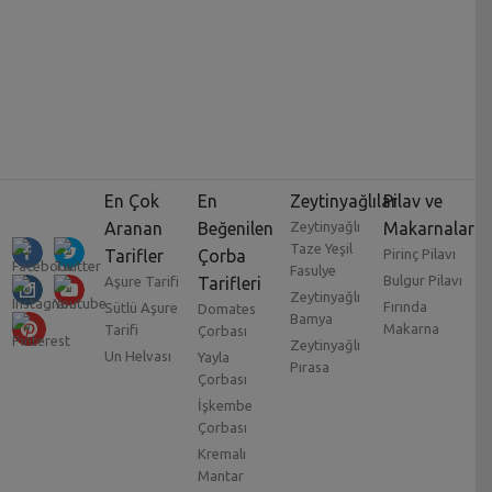
En Çok
En
Zeytinyağlılar
Pilav ve
Aranan
Beğenilen
Zeytinyağlı
Makarnalar
Taze Yeşil
Tarifler
Çorba
Pirinç Pilavı
Fasulye
Bulgur Pilavı
Aşure Tarifi
Tarifleri
Zeytinyağlı
Fırında
Sütlü Aşure
Domates
Bamya
Makarna
Tarifi
Çorbası
Zeytinyağlı
Un Helvası
Yayla
Pırasa
Çorbası
İşkembe
Çorbası
Kremalı
Mantar