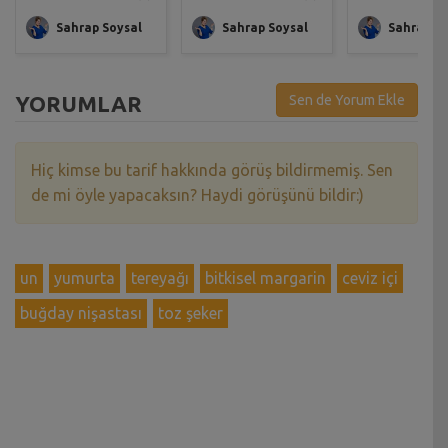
Sahrap Soysal
Sahrap Soysal
Sahrap So
YORUMLAR
Sen de Yorum Ekle
Hiç kimse bu tarif hakkında görüş bildirmemiş. Sen
de mi öyle yapacaksın? Haydi görüşünü bildir:)
un
yumurta
tereyağı
bitkisel margarin
ceviz içi
buğday nişastası
toz şeker