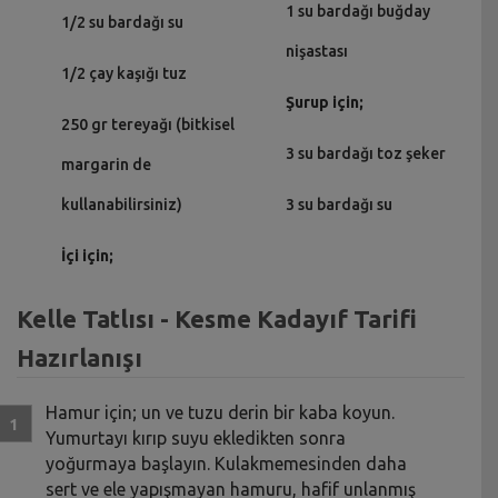
1 su bardağı buğday
1/2 su bardağı su
nişastası
1/2 çay kaşığı tuz
Şurup için;
250 gr tereyağı (bitkisel
3 su bardağı toz şeker
margarin de
kullanabilirsiniz)
3 su bardağı su
İçi için;
Kelle Tatlısı - Kesme Kadayıf Tarifi
Hazırlanışı
Hamur için; un ve tuzu derin bir kaba koyun.
Yumurtayı kırıp suyu ekledikten sonra
yoğurmaya başlayın. Kulakmemesinden daha
sert ve ele yapışmayan hamuru, hafif unlanmış