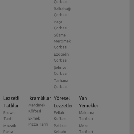
Çorbası
Balkabağı
Çorbası
Paça
Çorbası
Süzme
Mercimek
Çorbası
Ezogelin
Çorbası
Şehriye
Çorbası
Tarhana
Çorbası
Lezzetli
İkramlıklar
Yöresel
Yan
Tatlılar
Mercimek
Lezzetler
Yemekler
Köftesi
Browni
Fellah
Makarna
Ekmek
Tarifi
Köftesi
Tarifleri
Pizza Tarifi
Mozaik
Patlıcan
Meze
Pasta
Kebabı
Tarifleri