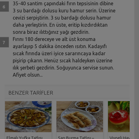
35-40 santim çapındaki fırın tepsisinin dibine
3 su bardağı dolusu kuru hamur serin. Üzerine
cevizi serpiştirin. 3 su bardağı dolusu hamur
daha yerleştirin. En üste, eritip kızdırdıktan
sonra biraz ılıttığınız yağı gezdirin.
Fırını 180 dereceye ve alt üst konuma
ayarlayıp 5 dakika önceden ısıtın. Kadayıfı
sıcak fırında üzeri iyice sararıncaya ­kadar
pişirip çıkarın. Henüz sıcak haldeyken üzerine
ılık şerbeti gezdirin. Soğuyunca servise sunun.
Afiyet olsun...
BENZER TARİFLER
Elmalı Yufka Tatlısı
Sarı Burma Tatlısı –
Vişneli Haytayl