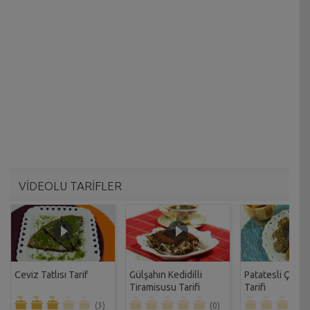
VİDEOLU TARİFLER
Ceviz Tatlısı Tarif
Gülşahın Kedidilli
Patatesli Çıtır 
Tiramisusu Tarifi
Tarifi
(3)
(0)