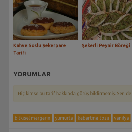
re
Kahve Soslu Şekerpare
Şekerli Peynir Böreği 
Tarifi
YORUMLAR
Hiç kimse bu tarif hakkında görüş bildirmemiş. Sen de
bitkisel margarin
yumurta
kabartma tozu
vanilya