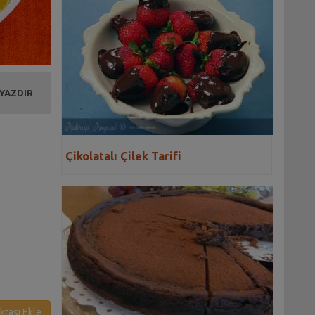
 YAZDIR
Çikolatalı Çilek Tarifi
ktası Ekle