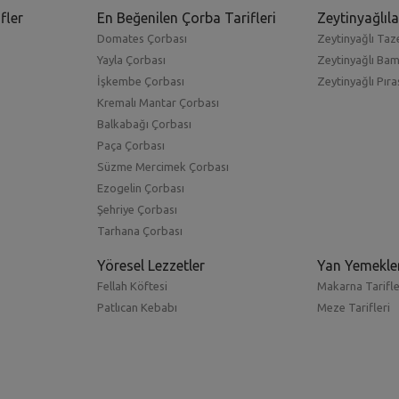
fler
En Beğenilen Çorba Tarifleri
Zeytinyağlıla
Domates Çorbası
Zeytinyağlı Taze
Yayla Çorbası
Zeytinyağlı Ba
İşkembe Çorbası
Zeytinyağlı Pıra
Kremalı Mantar Çorbası
Balkabağı Çorbası
Paça Çorbası
Süzme Mercimek Çorbası
Ezogelin Çorbası
Şehriye Çorbası
Tarhana Çorbası
Yöresel Lezzetler
Yan Yemekle
Fellah Köftesi
Makarna Tarifle
Patlıcan Kebabı
Meze Tarifleri