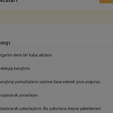
nışı
arini derin bir kaba aktarın.
kleyip karıştırın.
rıştırıp yumurtaların üzerine ilave ederek iyice yoğurun.
opararak yuvarlayın.
bastırarak çukurlaştırın. Bu çukurlara meyve şekerlemesi