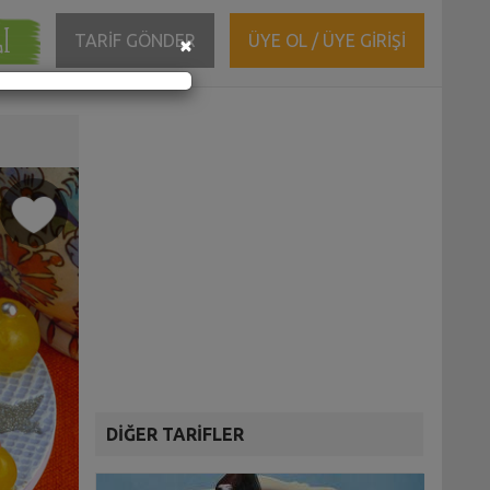
ĞI
Close
TARİF GÖNDER
ÜYE OL / ÜYE GİRİŞİ
×
DİĞER TARİFLER