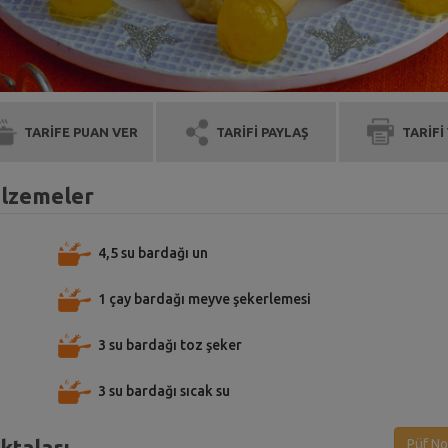
TARİFE PUAN VER
TARİFİ PAYLAŞ
TARİFİ
alzemeler
4,5 su bardağı un
1 çay bardağı meyve şekerlemesi
3 su bardağı toz şeker
3 su bardağı sıcak su
ktaları
Püf No