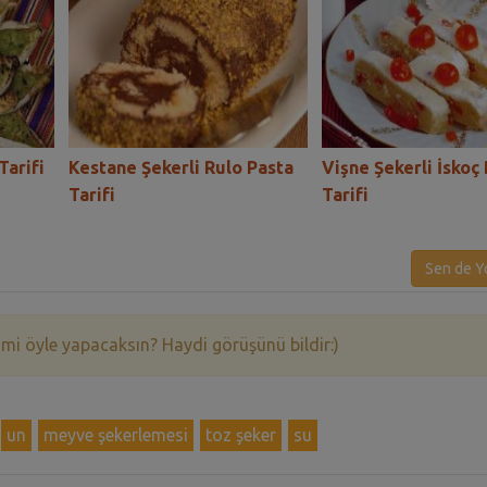
Tarifi
Kestane Şekerli Rulo Pasta
Vişne Şekerli İskoç 
Tarifi
Tarifi
Sen de Y
 mi öyle yapacaksın? Haydi görüşünü bildir:)
un
meyve şekerlemesi
toz şeker
su