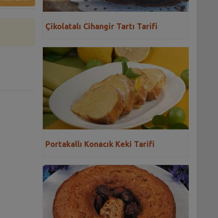
Çikolatalı Cihangir Tartı Tarifi
Portakallı Konacık Keki Tarifi