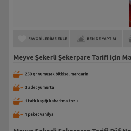
FAVORİLERİME EKLE
BEN DE YAPTIM
Meyve Şekerli Şekerpare Tarifi için M
250 gr yumuşak bitkisel margarin
3 adet yumurta
1 tatlı kaşığı kabartma tozu
1 paket vanilya
Meyve Şekerli Şekerpare Tarifi Püf No