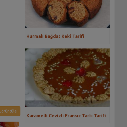
Hurmalı Bağdat Keki Tarifi
örüntüle
Karamelli Cevizli Fransız Tartı Tarifi