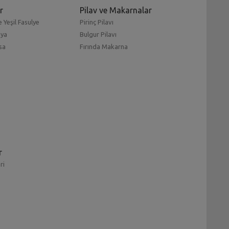
r
Pilav ve Makarnalar
 Yeşil Fasulye
Pirinç Pilavı
mya
Bulgur Pilavı
sa
Fırında Makarna
r
ri