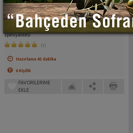
Haşhaşlı Kakaolu Şekerpare Tarifi
Sahrap Soysal
Haşhaş ve kakao şekerpareye çok yakışıyor, Sahrap'ın
spesiyalitesi
(1)
Hazırlama 45 dakika
6 Kişilik
FAVORİLERİME
EKLE