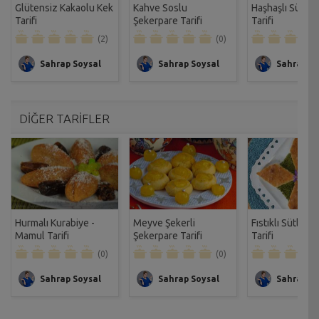
Glütensiz Kakaolu Kek
Kahve Soslu
Haşhaşlı Sütlü 
Tarifi
Şekerpare Tarifi
Tarifi
(2)
(0)
Sahrap Soysal
Sahrap Soysal
Sahrap So
DİĞER TARİFLER
Hurmalı Kurabiye -
Meyve Şekerli
Fıstıklı Sütlü R
Mamul Tarifi
Şekerpare Tarifi
Tarifi
(0)
(0)
Sahrap Soysal
Sahrap Soysal
Sahrap So