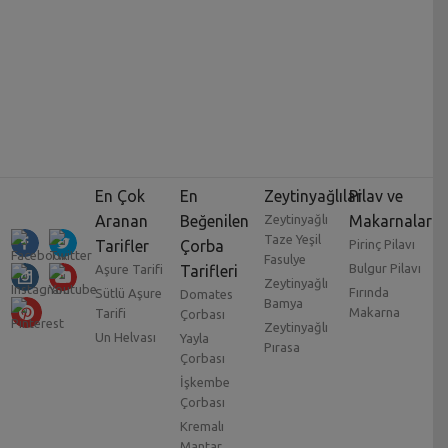
En Çok
En
Zeytinyağlılar
Pilav ve
Aranan
Beğenilen
Zeytinyağlı
Makarnalar
Taze Yeşil
Tarifler
Çorba
Pirinç Pilavı
Fasulye
Bulgur Pilavı
Aşure Tarifi
Tarifleri
Zeytinyağlı
Fırında
Sütlü Aşure
Domates
Bamya
Makarna
Tarifi
Çorbası
Zeytinyağlı
Un Helvası
Yayla
Pırasa
Çorbası
İşkembe
Çorbası
Kremalı
Mantar