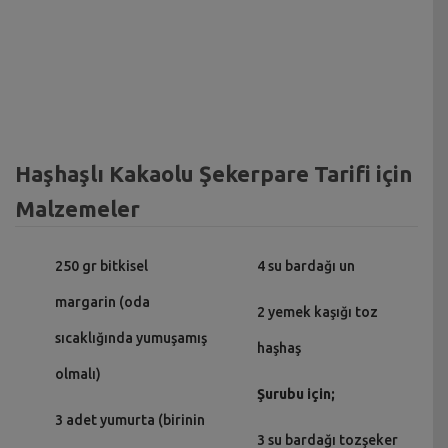
Haşhaşlı Kakaolu Şekerpare Tarifi için
Malzemeler
250 gr bitkisel
4 su bardağı un
margarin (oda
2 yemek kaşığı toz
sıcaklığında yumuşamış
haşhaş
olmalı)
Şurubu için;
3 adet yumurta (birinin
3 su bardağı tozşeker