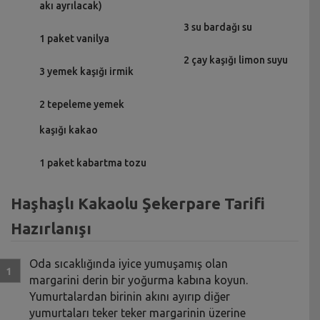
akı ayrılacak)
3 su bardağı su
1 paket vanilya
2 çay kaşığı limon suyu
3 yemek kaşığı irmik
2 tepeleme yemek
kaşığı kakao
1 paket kabartma tozu
Haşhaşlı Kakaolu Şekerpare Tarifi
Hazırlanışı
Oda sıcaklığında iyice yumuşamış olan
margarini derin bir yoğurma kabına koyun.
Yumurtalardan birinin akını ayırıp diğer
yumurtaları teker teker margarinin üzerine