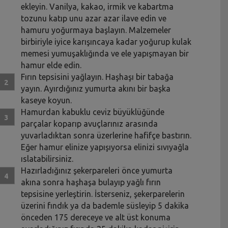
ekleyin. Vanilya, kakao, irmik ve kabartma
tozunu katıp unu azar azar ilave edin ve
hamuru yoğurmaya başlayın. Malzemeler
birbiriyle iyice karışıncaya kadar yoğurup kulak
memesi yumuşaklığında ve ele yapışmayan bir
hamur elde edin.
Fırın tepsisini yağlayın. Haşhaşı bir tabağa
yayın. Ayırdığınız yumurta akını bir başka
kaseye koyun.
Hamurdan kabuklu ceviz büyüklüğünde
parçalar koparıp avuçlarınız arasında
yuvarladıktan sonra üzerlerine hafifçe bastırın.
Eğer hamur elinize yapışıyorsa elinizi sıvıyağla
ıslatabilirsiniz.
Hazırladığınız şekerpareleri önce yumurta
akına sonra haşhaşa bulayıp yağlı fırın
tepsisine yerleştirin. İsterseniz, şekerparelerin
üzerini fındık ya da bademle süsleyip 5 dakika
önceden 175 dereceye ve alt üst konuma