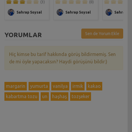
(3)
(0)
Sahrap Soysal
Sahrap Soysal
Sahrap So
YORUMLAR
Sen de Yorum Ekle
Hiç kimse bu tarif hakkında görüş bildirmemiş. Sen
de mi öyle yapacaksın? Haydi görüşünü bildir:)
margarin
yumurta
vanilya
irmik
kakao
kabartma tozu
un
haşhaş
tozşeker