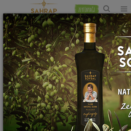
ZEYTİNYAĞI
Ana Sayfa
Tatlı Tarifleri
Şerbetli Tatlı Tarifleri