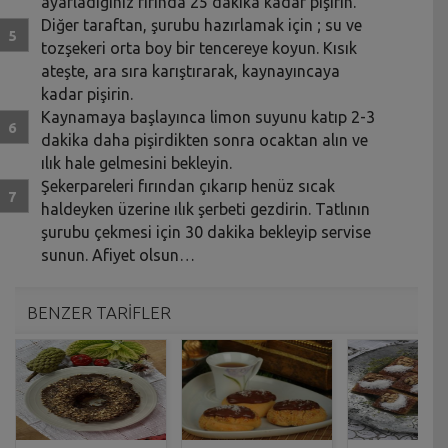
ayarladığınız fırında 25 dakika kadar pişirin.
Diğer taraftan, şurubu hazırlamak için ; su ve
tozşekeri orta boy bir tencereye koyun. Kısık
ateşte, ara sıra karıştırarak, kaynayıncaya
kadar pişirin.
Kaynamaya başlayınca limon suyunu katıp 2-3
dakika daha pişirdikten sonra ocaktan alın ve
ılık hale gelmesini bekleyin.
Şekerpareleri fırından çıkarıp henüz sıcak
haldeyken üzerine ılık şerbeti gezdirin. Tatlının
şurubu çekmesi için 30 dakika bekleyip servise
sunun. Afiyet olsun…
BENZER TARİFLER