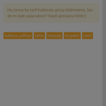
Hiç kimse bu tarif hakkında görüş bildirmemiş. Sen
de mi öyle yapacaksın? Haydi görüşünü bildir:)
baklava yufkası
tahin
tereyağı
tozşeker
ceviz