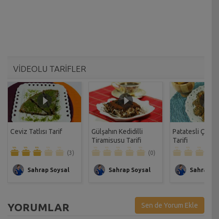
VİDEOLU TARİFLER
Ceviz Tatlısı Tarif
Gülşahın Kedidilli
Patatesli Çıtır 
Tiramisusu Tarifi
Tarifi
(3)
(0)
Sahrap Soysal
Sahrap Soysal
Sahrap So
YORUMLAR
Sen de Yorum Ekle