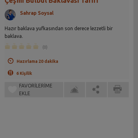
Çeşmi Bülbül Baklavası Tarifi
Sahrap Soysal
Hazır baklava yufkasından son derece lezzetli bir
baklava.
(0)
Hazırlama 20 dakika
6 Kişilik
FAVORİLERİME
EKLE