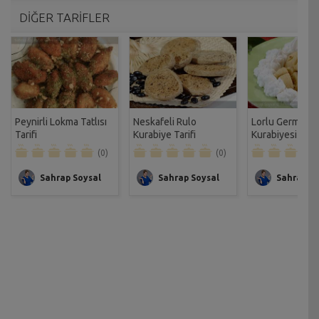
DİĞER TARİFLER
Peynirli Lokma Tatlısı
Neskafeli Rulo
Lorlu Germenci
Tarifi
Kurabiye Tarifi
Kurabiyesi Tarif
(0)
(0)
Sahrap Soysal
Sahrap Soysal
Sahrap So