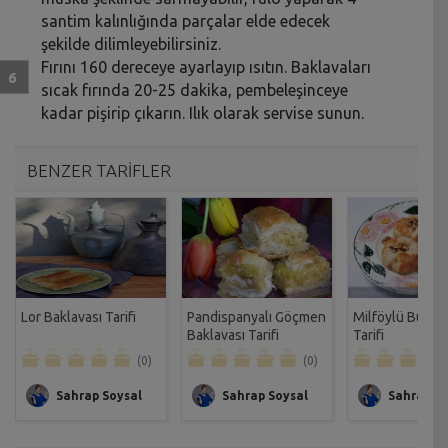
santim kalınlığında parçalar elde edecek
şekilde dilimleyebilirsiniz.
Fırını 160 dereceye ayarlayıp ısıtın. Baklavaları
sıcak fırında 20-25 dakika, pembeleşinceye
kadar pişirip çıkarın. Ilık olarak servise sunun.
BENZER TARİFLER
Lor Baklavası Tarifi
Pandispanyalı Göçmen
Milföylü Bülbül
Baklavası Tarifi
Tarifi
(0)
(0)
Sahrap Soysal
Sahrap Soysal
Sahrap So