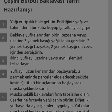
Çeşmi Bülbül Baklavası Tarifi
Hazırlanışı
Yağı eritip ılık hale getirin. Erittiğiniz yağı ve
tahini derin bir kaba koyup çatalla iyice çırpın.
Baklava yufkalarından birini tezgaha yayıp
üzerine 3 yemek kaşığı yağlı tahin gezdirin. 2
yemek kaşığı tozşeker, 2 yemek kaşığı da ceviz
içinden serpiştirin.
İkinci yufkayı üzerine yayıp aynı işlemleri
tekrarlayın.
Yufkayı, uzun kenarından başlayarak, 3
parmak eninde parçalar elde edecek şekilde
kesin. Şeritleri bir uçlarından başlayarak
muska şeklinde sarın.
Muska şekilli baklavaları fırın tepsisine dizin.
üzerlerine fırçayla yağlı tahin sürün. Diğer iki
yufkaya da aynı işlemleri uygulayın. Yufkaları
muska şeklinde sarmayabilir, rulo yaparak 4