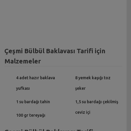
Çeşmi Bülbül Baklavası Tarifi için
Malzemeler
4 adet hazır baklava
8 yemek kaşığı toz
yufkası
şeker
1 su bardağı tahin
1,5 su bardağı çekilmiş
ceviz içi
100 gr tereyağı