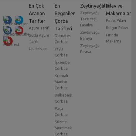
En Çok
En
Zeytinyağlılar
Pilav ve
Aranan
Beğenilen
Zeytinyağlı
Makarnalar
Taze Yeşil
Tarifler
Çorba
Pirinç Pilavı
Fasulye
Bulgur Pilavı
Aşure Tarifi
Tarifleri
Zeytinyağlı
Fırında
Sütlü Aşure
Domates
Bamya
Makarna
Tarifi
Çorbası
Zeytinyağlı
Un Helvası
Yayla
Pırasa
Çorbası
İşkembe
Çorbası
Kremalı
Mantar
Çorbası
Balkabağı
Çorbası
Paça
Çorbası
Süzme
Mercimek
Çorbası