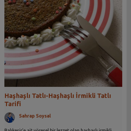
Haşhaşlı Tatlı-Haşhaşlı İrmikli Tatlı
Tarifi
Sahrap Soysal
Balıkesir'e ait yöresel bir lezzet olan haşhaşlı irmikli