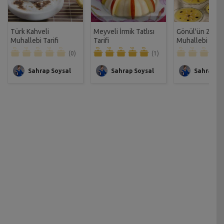
Türk Kahveli
Meyveli İrmik Tatlısı
Gönül'ün Zerde
Muhallebi Tarifi
Tarifi
Muhallebi Tarif
(0)
(1)
Sahrap Soysal
Sahrap Soysal
Sahrap So