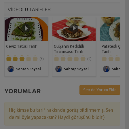
VİDEOLU TARİFLER
Ceviz Tatlısı Tarif
Gülşahın Kedidilli
Patatesli Çıtır 
Tiramisusu Tarifi
Tarifi
(3)
(0)
Sahrap Soysal
Sahrap Soysal
Sahrap So
YORUMLAR
Sen de Yorum Ekle
Hiç kimse bu tarif hakkında görüş bildirmemiş. Sen
de mi öyle yapacaksın? Haydi görüşünü bildir:)