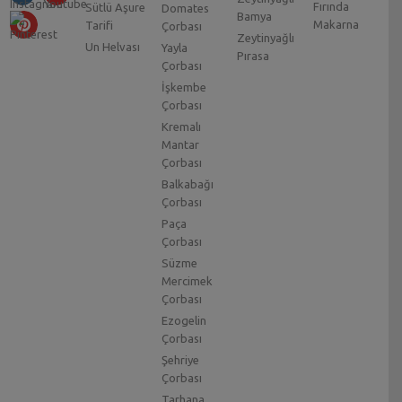
Fırında
Sütlü Aşure
Domates
Bamya
Makarna
Tarifi
Çorbası
Zeytinyağlı
Un Helvası
Yayla
Pırasa
Çorbası
İşkembe
Çorbası
Kremalı
Mantar
Çorbası
Balkabağı
Çorbası
Paça
Çorbası
Süzme
Mercimek
Çorbası
Ezogelin
Çorbası
Şehriye
Çorbası
Tarhana