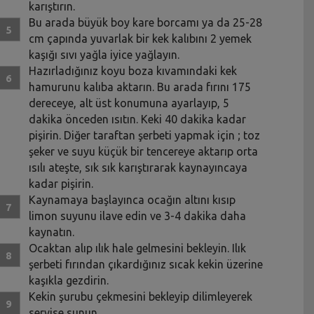
karıştırın.
Bu arada büyük boy kare borcamı ya da 25-28
cm çapında yuvarlak bir kek kalıbını 2 yemek
kaşığı sıvı yağla iyice yağlayın.
Hazırladığınız koyu boza kıvamındaki kek
hamurunu kalıba aktarın. Bu arada fırını 175
dereceye, alt üst konumuna ayarlayıp, 5
dakika önceden ısıtın. Keki 40 dakika kadar
pişirin. Diğer taraftan şerbeti yapmak için ; toz
şeker ve suyu küçük bir tencereye aktarıp orta
ısılı ateşte, sık sık karıştırarak kaynayıncaya
kadar pişirin.
Kaynamaya başlayınca ocağın altını kısıp
limon suyunu ilave edin ve 3-4 dakika daha
kaynatın.
Ocaktan alıp ılık hale gelmesini bekleyin. Ilık
şerbeti fırından çıkardığınız sıcak kekin üzerine
kaşıkla gezdirin.
Kekin şurubu çekmesini bekleyip dilimleyerek
servise sunun.