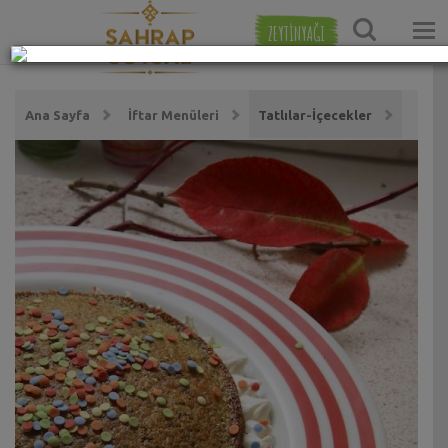
ZEYTİNYAĞI
Ana Sayfa
İftar Menüleri
Tatlılar-İçecekler