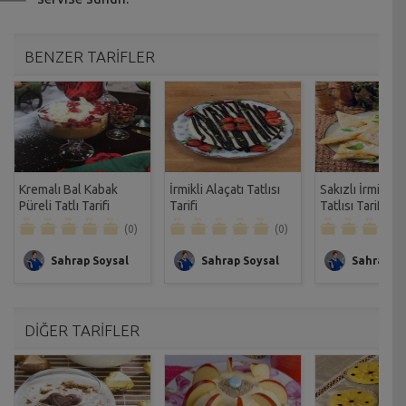
BENZER TARİFLER
Kremalı Bal Kabak
İrmikli Alaçatı Tatlısı
Sakızlı İrmikli 
Püreli Tatlı Tarifi
Tarifi
Tatlısı Tarifi
(0)
(0)
Sahrap Soysal
Sahrap Soysal
Sahrap So
DİĞER TARİFLER