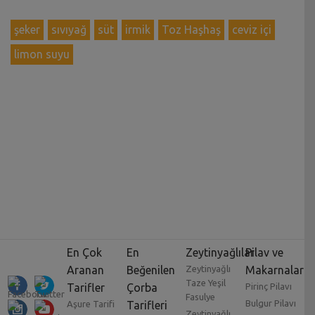
şeker
sıvıyağ
süt
irmik
Toz Haşhaş
ceviz içi
limon suyu
En Çok
En
Zeytinyağlılar
Pilav ve
Aranan
Beğenilen
Zeytinyağlı
Makarnalar
Taze Yeşil
Tarifler
Çorba
Pirinç Pilavı
Fasulye
Bulgur Pilavı
Aşure Tarifi
Tarifleri
Zeytinyağlı