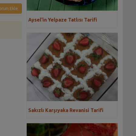
orum Ekle
Aysel'in Yelpaze Tatlısı Tarifi
Sakızlı Karşıyaka Revanisi Tarifi