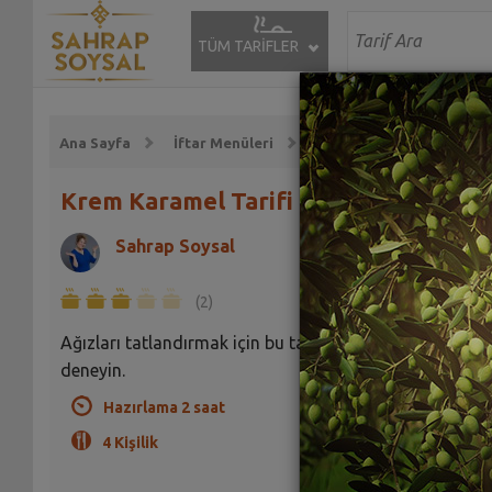
TÜM TARİFLER
Ana Sayfa
İftar Menüleri
Tatlılar-İçecekler
Krem Karamel Tarifi
Sahrap Soysal
(2)
Ağızları tatlandırmak için bu tatlıyı bir de büyük kapta
deneyin.
Hazırlama 2 saat
4 Kişilik