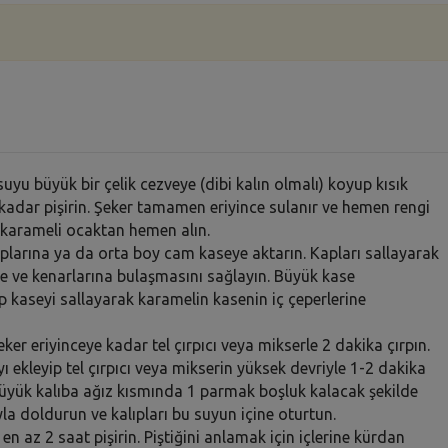
uyu büyük bir çelik cezveye (dibi kalın olmalı) koyup kısık
 kadar pişirin. Şeker tamamen eriyince sulanır ve hemen rengi
 karameli ocaktan hemen alın.
aplarına ya da orta boy cam kaseye aktarın. Kapları sallayarak
 ve kenarlarına bulaşmasını sağlayın. Büyük kase
 kaseyi sallayarak karamelin kasenin iç çeperlerine
eker eriyinceye kadar tel çırpıcı veya mikserle 2 dakika çırpın.
 ekleyip tel çırpıcı veya mikserin yüksek devriyle 1-2 dakika
büyük kalıba ağız kısmında 1 parmak boşluk kalacak şekilde
uyla doldurun ve kalıpları bu suyun içine oturtun.
n az 2 saat pişirin. Piştiğini anlamak için içlerine kürdan