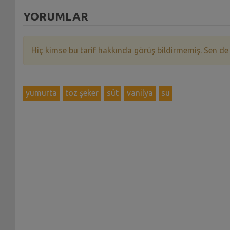
YORUMLAR
Hiç kimse bu tarif hakkında görüş bildirmemiş. Sen de
yumurta
toz şeker
süt
vanilya
su