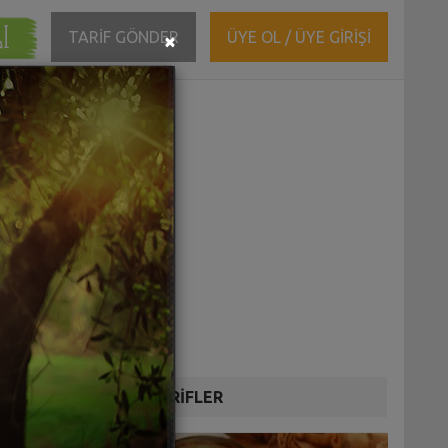
ĞI
Close
TARİF GÖNDER
ÜYE OL / ÜYE GİRİŞİ
×
DİĞER TARİFLER