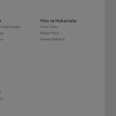
r
Pilav ve Makarnalar
 Yeşil Fasulye
Pirinç Pilavı
mya
Bulgur Pilavı
sa
Fırında Makarna
r
ri