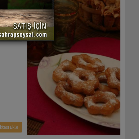
 YAZDIR
ktası Ekle