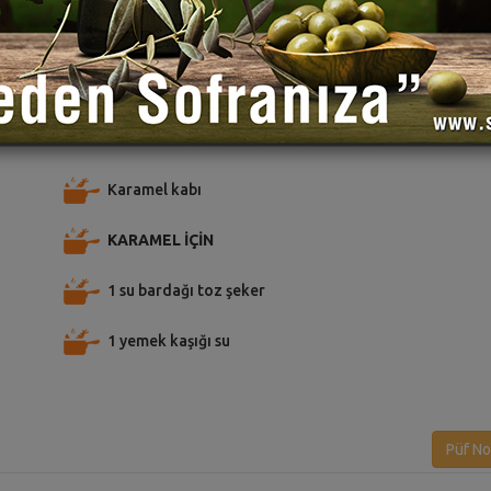
TARİFE PUAN VER
TARİFİ PAYLAŞ
TARİFİ
Karamel kabı
KARAMEL İÇİN
1 su bardağı toz şeker
1 yemek kaşığı su
Püf No