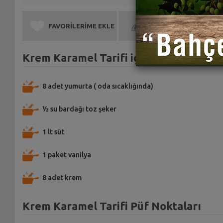
FAVORİLERİME EKLE
BEN DE YAPTIM
Krem Karamel Tarifi için Malzemeler
8 adet yumurta ( oda sıcaklığında)
½ su bardağı toz şeker
1 lt süt
1 paket vanilya
8 adet krem
Krem Karamel Tarifi Püf Noktaları