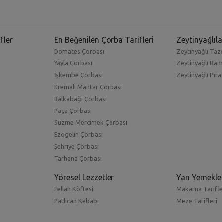
fler
En Beğenilen Çorba Tarifleri
Zeytinyağlıla
Domates Çorbası
Zeytinyağlı Taze
Yayla Çorbası
Zeytinyağlı Ba
İşkembe Çorbası
Zeytinyağlı Pıra
Kremalı Mantar Çorbası
Balkabağı Çorbası
Paça Çorbası
Süzme Mercimek Çorbası
Ezogelin Çorbası
Şehriye Çorbası
Tarhana Çorbası
Yöresel Lezzetler
Yan Yemekle
Fellah Köftesi
Makarna Tarifle
Patlıcan Kebabı
Meze Tarifleri