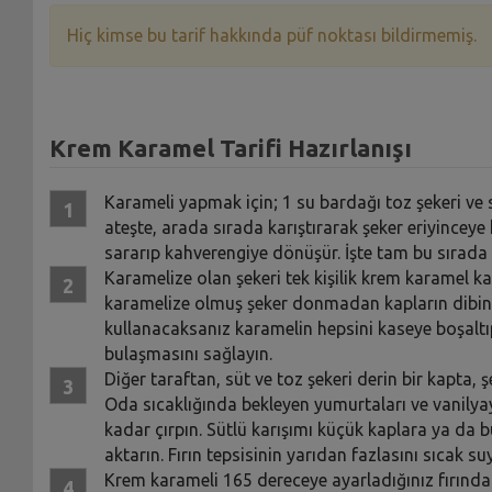
Hiç kimse bu tarif hakkında püf noktası bildirmemiş.
Krem Karamel Tarifi Hazırlanışı
Karameli yapmak için; 1 su bardağı toz şekeri ve s
ateşte, arada sırada karıştırarak şeker eriyinceye
sararıp kahverengiye dönüşür. İşte tam bu sırada
Karamelize olan şekeri tek kişilik krem karamel k
karamelize olmuş şeker donmadan kapların dibine
kullanacaksanız karamelin hepsini kaseye boşaltıp
bulaşmasını sağlayın.
Diğer taraftan, süt ve toz şekeri derin bir kapta, ş
Oda sıcaklığında bekleyen yumurtaları ve vanilyayı
kadar çırpın. Sütlü karışımı küçük kaplara ya da 
aktarın. Fırın tepsisinin yarıdan fazlasını sıcak s
Krem karameli 165 dereceye ayarladığınız fırında e