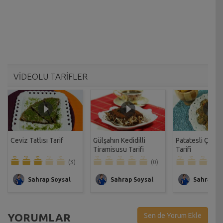
VİDEOLU TARİFLER
Ceviz Tatlısı Tarif
Gülşahın Kedidilli
Patatesli Çıtır 
Tiramisusu Tarifi
Tarifi
(3)
(0)
Sahrap Soysal
Sahrap Soysal
Sahrap So
YORUMLAR
Sen de Yorum Ekle