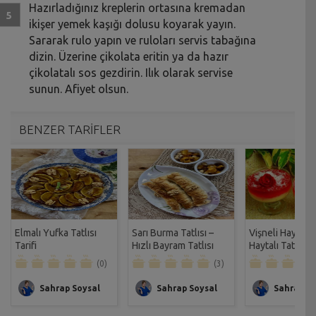
Hazırladığınız kreplerin ortasına kremadan
ikişer yemek kaşığı dolusu koyarak yayın.
Sararak rulo yapın ve ruloları servis tabağına
dizin. Üzerine çikolata eritin ya da hazır
çikolatalı sos gezdirin. Ilık olarak servise
sunun. Afiyet olsun.
BENZER TARİFLER
Elmalı Yufka Tatlısı
Sarı Burma Tatlısı –
Vişneli Haytayl
Tarifi
Hızlı Bayram Tatlısı
Haytalı Tatlısı Ta
Tarifi
(0)
(3)
Sahrap Soysal
Sahrap Soysal
Sahrap So