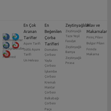
En Çok
En
Zeytinyağlılar
Pilav ve
Aranan
Beğenilen
Zeytinyağlı
Makarnalar
Taze Yeşil
Tarifler
Çorba
Pirinç Pilavı
Fasulye
Bulgur Pilavı
Aşure Tarifi
Tarifleri
Zeytinyağlı
Fırında
Sütlü Aşure
Domates
Bamya
Makarna
Tarifi
Çorbası
Zeytinyağlı
Un Helvası
Yayla
Pırasa
Çorbası
İşkembe
Çorbası
Kremalı
Mantar
Çorbası
Balkabağı
Çorbası
Paça