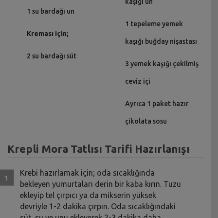
kaşığı un
1 su bardağı un
1 tepeleme yemek
Kreması için;
kaşığı buğday nişastası
2 su bardağı süt
3 yemek kaşığı çekilmiş
ceviz içi
Ayrıca 1 paket hazır
çikolata sosu
Krepli Mora Tatlısı Tarifi Hazırlanışı
Krebi hazırlamak için; oda sıcaklığında
bekleyen yumurtaları derin bir kaba kırın. Tuzu
ekleyip tel çırpıcı ya da mikserin yüksek
devriyle 1-2 dakika çırpın. Oda sıcaklığındaki
süt, su ve unu ekleyerek 2-3 dakika daha