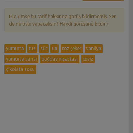
Hiç kimse bu tarif hakkında görüş bildirmemiş. Sen
de mi öyle yapacaksın? Haydi görüşünü bildir:)
yumurta
tuz
süt
un
toz şeker
vanilya
yumurta sarısı
buğday nişastası
ceviz
çikolata sosu