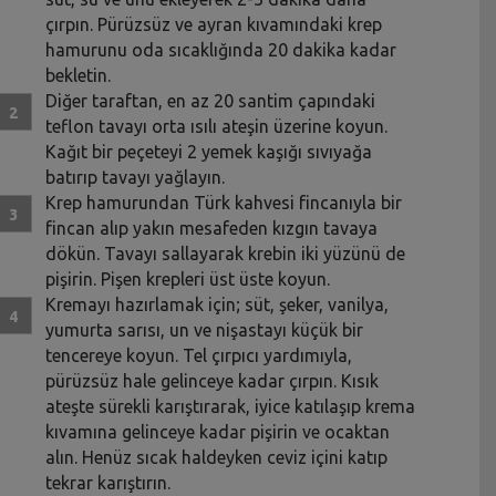
çırpın. Pürüzsüz ve ayran kıvamındaki krep
hamurunu oda sıcaklığında 20 dakika kadar
bekletin.
Diğer taraftan, en az 20 santim çapındaki
teflon tavayı orta ısılı ateşin üzerine koyun.
Kağıt bir peçeteyi 2 yemek kaşığı sıvıyağa
batırıp tavayı yağlayın.
Krep hamurundan Türk kahvesi fincanıyla bir
fincan alıp yakın mesafeden kızgın tavaya
dökün. Tavayı sallayarak krebin iki yüzünü de
pişirin. Pişen krepleri üst üste koyun.
Kremayı hazırlamak için; süt, şeker, vanilya,
yumurta sarısı, un ve nişastayı küçük bir
tencereye koyun. Tel çırpıcı yardımıyla,
pürüzsüz hale gelinceye kadar çırpın. Kısık
ateşte sürekli karıştırarak, iyice katılaşıp krema
kıvamına gelinceye kadar pişirin ve ocaktan
alın. Henüz sıcak haldeyken ceviz içini katıp
tekrar karıştırın.