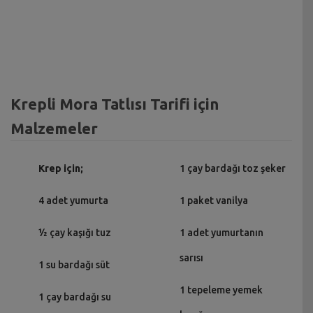
Krepli Mora Tatlısı Tarifi için
Malzemeler
Krep için;
1 çay bardağı toz şeker
4 adet yumurta
1 paket vanilya
½ çay kaşığı tuz
1 adet yumurtanın
sarısı
1 su bardağı süt
1 tepeleme yemek
1 çay bardağı su