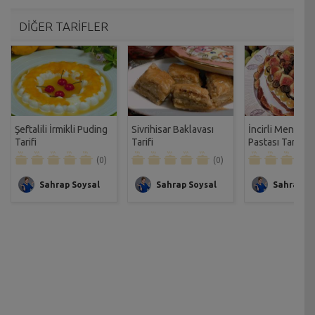
DİĞER TARİFLER
Şeftalili İrmikli Puding
Sivrihisar Baklavası
İncirli Menekş
Tarifi
Tarifi
Pastası Tarifi
(0)
(0)
Sahrap Soysal
Sahrap Soysal
Sahrap So