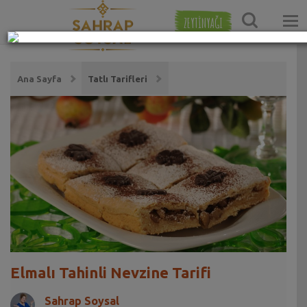
ZEYTİNYAĞI
Ana Sayfa
Tatlı Tarifleri
Elmalı Tahinli Nevzine Tarifi
Sahrap Soysal