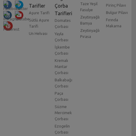
Taze Yeşil
Tarifler
Çorba
Pirinç Pilavı
Fasulye
Bulgur Pilavı
Aşure Tarifi
Tarifleri
Zeytinyağlı
Fırında
Sütlü Aşure
Domates
Bamya
Makarna
Tarifi
Çorbası
Zeytinyağlı
Un Helvası
Yayla
Pırasa
Çorbası
İşkembe
Çorbası
Kremalı
Mantar
Çorbası
Balkabağı
Çorbası
Paça
Çorbası
Süzme
Mercimek
Çorbası
Ezogelin
Çorbası