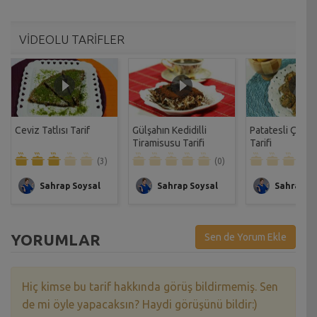
VİDEOLU TARİFLER
Ceviz Tatlısı Tarif
Gülşahın Kedidilli
Patatesli Çıtır 
Tiramisusu Tarifi
Tarifi
(3)
(0)
Sahrap Soysal
Sahrap Soysal
Sahrap So
YORUMLAR
Sen de Yorum Ekle
Hiç kimse bu tarif hakkında görüş bildirmemiş. Sen
de mi öyle yapacaksın? Haydi görüşünü bildir:)