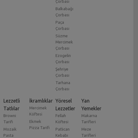
Çorbası
Balkabağı
Çorbası
Paça
Çorbası
Süzme
Mercimek
Çorbası
Ezogelin
Çorbası
Şehriye
Çorbası
Tarhana
Çorbası
Lezzetli
İkramlıklar
Yöresel
Yan
Tatlılar
Mercimek
Lezzetler
Yemekler
Köftesi
Browni
Fellah
Makarna
Ekmek
Tarifi
Köftesi
Tarifleri
Pizza Tarifi
Mozaik
Patlıcan
Meze
Pasta
Kebabı
Tarifleri