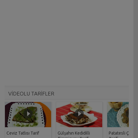
VİDEOLU TARİFLER
Ceviz Tatlısı Tarif
Gülşahın Kedidilli
Patatesli Çıtır 