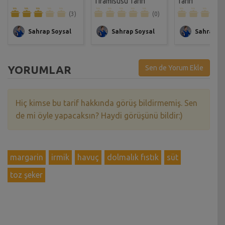
Tiramisusu Tarifi
Tarifi
(3)
(0)
Sahrap Soysal
Sahrap Soysal
Sahrap So
YORUMLAR
Sen de Yorum Ekle
Hiç kimse bu tarif hakkında görüş bildirmemiş. Sen
de mi öyle yapacaksın? Haydi görüşünü bildir:)
margarin
irmik
havuç
dolmalık fıstık
süt
toz şeker