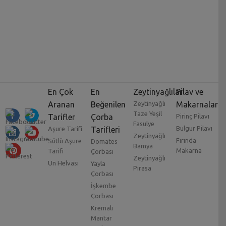
En Çok
En
Zeytinyağlılar
Pilav ve
Aranan
Beğenilen
Zeytinyağlı
Makarnalar
Taze Yeşil
Tarifler
Çorba
Pirinç Pilavı
Fasulye
Bulgur Pilavı
Aşure Tarifi
Tarifleri
Zeytinyağlı
Fırında
Sütlü Aşure
Domates
Bamya
Makarna
Tarifi
Çorbası
Zeytinyağlı
Un Helvası
Yayla
Pırasa
Çorbası
İşkembe
Çorbası
Kremalı
Mantar