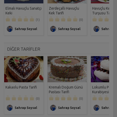
Elmalı Havuçlu Sanatçı
Zerdeçallı Havuçlu
Havuçlu Kerevi
Keki
Kek Tarifi
Turşusu Tarifi
(1)
(0)
Sahrap Soysal
Sahrap Soysal
Sahrap So
DİĞER TARİFLER
Kakaolu Pasta Tarifi
Kremalı Doğum Günü
Lokumlu Poğaç
Pastası Tarifi
Kurabiyesi
(0)
(0)
Sahrap Soysal
Sahrap Soysal
Sahrap So