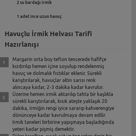
2 su bardağı irmik
1 adet ince uzun havuç
Havuçlu İrmik Helvası Tarifi
Hazırlanışı
Margarin orta boy teflon tencerede hafifçe
kızdırılıp hemen içine soyulup rendelenmiş
havuç ve dolmalık fıstıklar eklenir. Sürekli
karıştırılarak, havuçlar altın sarısı renk
alıncaya kadar, 2-3 dakika kadar kavrulur.
Üzerine hemen irmik aktarılıp tahta bir kaşlıkla
sürekli karıştırılarak, kısık ateşte yaklaşık 20
dakika, irmiğin rengi iyice sararıp kahverengiye
dönünceye kadar kavrulmaya devam edilir.
Irmik taneleri birbirine yapışmaya başladığında
yeteri kadar pişmiş demektir.
Diğer taraftan, sıcak süt ve toz şeker derin bir