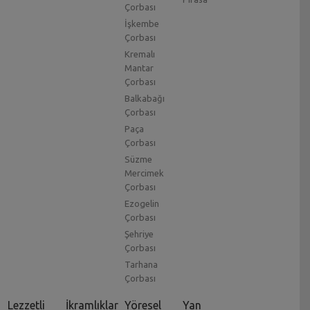
Çorbası
İşkembe
Çorbası
Kremalı
Mantar
Çorbası
Balkabağı
Çorbası
Paça
Çorbası
Süzme
Mercimek
Çorbası
Ezogelin
Çorbası
Şehriye
Çorbası
Tarhana
Çorbası
Lezzetli
İkramlıklar
Yöresel
Yan