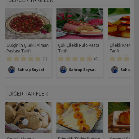
Gülçin’in Çilekli Alman
Çok Çilekli Rulo Pasta
Çilekli Krem Ka
Pastası Tarifi
Tarifi
Tarifi
(1)
(0)
Sahrap Soysal
Sahrap Soysal
Sahrap So
DİĞER TARİFLER
Kayısılı Memur
Etimekli Türkiş Puding
Karamel Soslu 