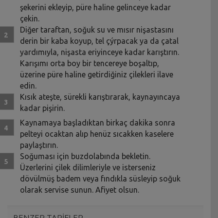
şekerini ekleyip, püre haline gelinceye kadar
çekin.
Diğer taraftan, soğuk su ve mısır nişastasını
derin bir kaba koyup, tel çýrpacak ya da çatal
yardımıyla, nişasta eriyinceye kadar karıştırın.
Karışımı orta boy bir tencereye boşaltıp,
üzerine püre haline getirdiğiniz çilekleri ilave
edin.
Kısık ateşte, sürekli karıştırarak, kaynayıncaya
kadar pişirin.
Kaynamaya başladıktan birkaç dakika sonra
pelteyi ocaktan alıp henüz sıcakken kaselere
paylaştırın.
Soğuması için buzdolabında bekletin.
Üzerlerini çilek dilimleriyle ve isterseniz
dövülmüş badem veya fındıkla süsleyip soğuk
olarak servise sunun. Afiyet olsun.
BENZER TARİFLER