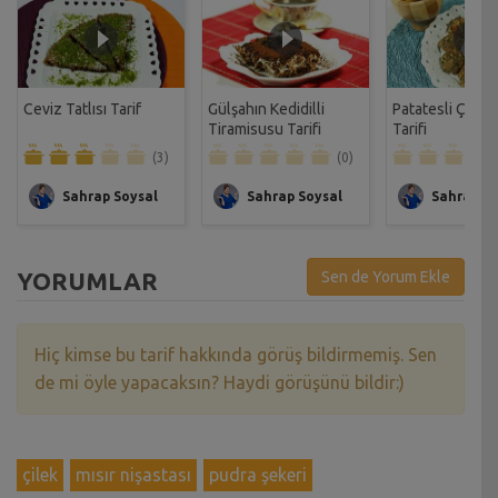
Ceviz Tatlısı Tarif
Gülşahın Kedidilli
Patatesli Çıtır 
Tiramisusu Tarifi
Tarifi
(3)
(0)
Sahrap Soysal
Sahrap Soysal
Sahrap So
YORUMLAR
Sen de Yorum Ekle
Hiç kimse bu tarif hakkında görüş bildirmemiş. Sen
de mi öyle yapacaksın? Haydi görüşünü bildir:)
çilek
mısır nişastası
pudra şekeri