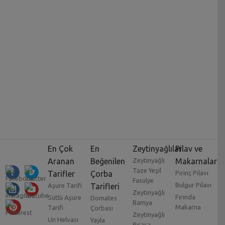
En Çok
En
Zeytinyağlılar
Pilav ve
Aranan
Beğenilen
Zeytinyağlı
Makarnalar
Taze Yeşil
Tarifler
Çorba
Pirinç Pilavı
Fasulye
Bulgur Pilavı
Aşure Tarifi
Tarifleri
Zeytinyağlı
Fırında
Sütlü Aşure
Domates
Bamya
Makarna
Tarifi
Çorbası
Zeytinyağlı
Un Helvası
Yayla
Pırasa