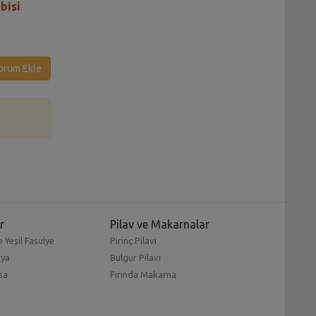
bisi
Tarifi
Tarifi
orum Ekle
r
Pilav ve Makarnalar
 Yeşil Fasulye
Pirinç Pilavı
mya
Bulgur Pilavı
sa
Fırında Makarna