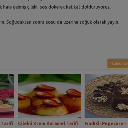
k hale gelmiş çilekli sos dökerek kat kat dolduruyoruz.
rın. Soğuduktan sonra sosu da üzerine soğuk olarak yayın.
Tümünü G
 Tarifi
Çilekli Krem Karamel Tarifi
Fındıklı Pepeçura -