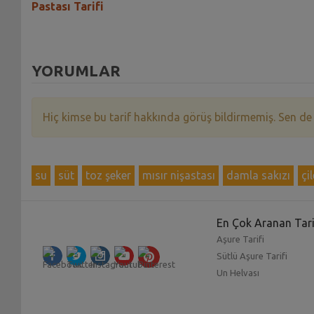
Pastası Tarifi
YORUMLAR
Hiç kimse bu tarif hakkında görüş bildirmemiş. Sen de
su
süt
toz şeker
mısır nişastası
damla sakızı
çi
En Çok Aranan Tari
Aşure Tarifi
Sütlü Aşure Tarifi
Un Helvası