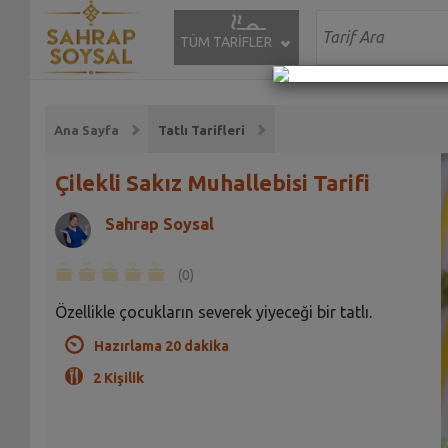
TÜM TARİFLER
Ana Sayfa
Tatlı Tarifleri
Çilekli Sakız Muhallebisi Tarifi
Sahrap Soysal
(0)
Özellikle çocukların severek yiyeceği bir tatlı.
Hazırlama 20 dakika
2 Kişilik