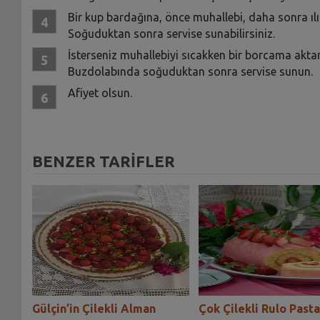
Bir kup bardağına, önce muhallebi, daha sonra ılı
Soğuduktan sonra servise sunabilirsiniz.
İsterseniz muhallebiyi sıcakken bir borcama akta
Buzdolabında soğuduktan sonra servise sunun.
Afiyet olsun.
BENZER TARİFLER
bisi
Gülçin’in Çilekli Alman
Çok Çilekli Rulo Pasta