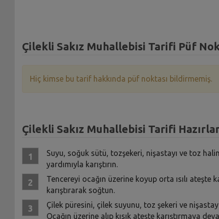
Çilekli Sakız Muhallebisi Tarifi Püf Nok
Hiç kimse bu tarif hakkında püf noktası bildirmemiş.
Çilekli Sakız Muhallebisi Tarifi Hazırlan
Suyu, soğuk sütü, tozşekeri, nişastayı ve toz hali
yardımıyla karıştırın.
Tencereyi ocağın üzerine koyup orta ısılı ateşte
karıştırarak soğtun.
Çilek püresini, çilek suyunu, toz şekeri ve nişasta
Ocağın üzerine alıp kısık ateşte karıştırmaya deva