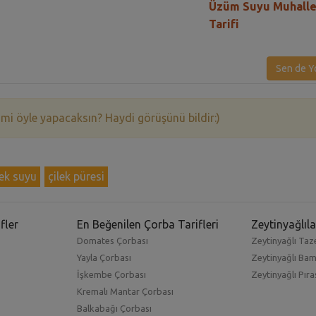
Üzüm Suyu Muhalle
Tarifi
Sen de Y
 mi öyle yapacaksın? Haydi görüşünü bildir:)
lek suyu
çilek püresi
fler
En Beğenilen Çorba Tarifleri
Zeytinyağlıla
Domates Çorbası
Zeytinyağlı Taze
Yayla Çorbası
Zeytinyağlı Ba
İşkembe Çorbası
Zeytinyağlı Pıra
Kremalı Mantar Çorbası
Balkabağı Çorbası