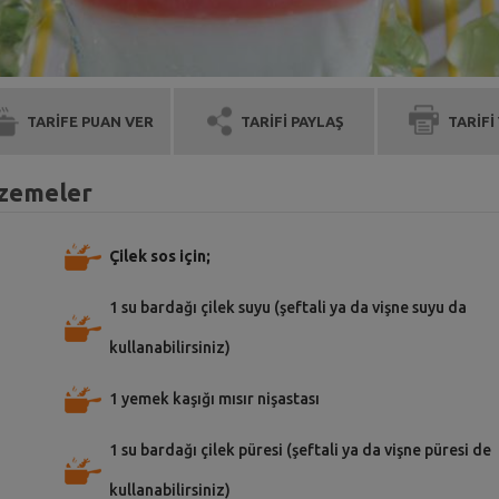
TARİFE PUAN VER
TARİFİ PAYLAŞ
TARİFİ
alzemeler
Çilek sos için;
1 su bardağı çilek suyu (şeftali ya da vişne suyu da
kullanabilirsiniz)
1 yemek kaşığı mısır nişastası
1 su bardağı çilek püresi (şeftali ya da vişne püresi de
kullanabilirsiniz)