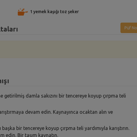
1 yemek kaşığı toz şeker
taları
Püf No
ışı
ne getirilmiş damla sakızını bir tencereye koyup çırpma teli
 karıştırmaya devam edin. Kaynayınca ocaktan alın ve
yı başka bir tencereye koyup çırpma teli yardımıyla karıştırın.
m edin. Bir taşım kaynatın.