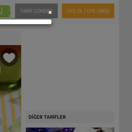
ĞI
Close
TARİF GÖNDER
ÜYE OL / ÜYE GİRİŞİ
×
DİĞER TARİFLER