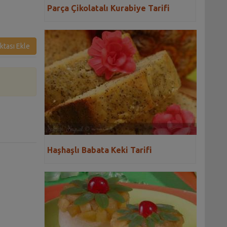
Parça Çikolatalı Kurabiye Tarifi
ktası Ekle
Haşhaşlı Babata Keki Tarifi