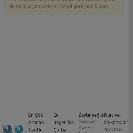
de mi öyle yapacaksın? Haydi görüşünü bildir:)
En Çok
En
Zeytinyağlılar
Pilav ve
Aranan
Beğenilen
Zeytinyağlı
Makarnalar
Taze Yeşil
Tarifler
Çorba
Pirinç Pilavı