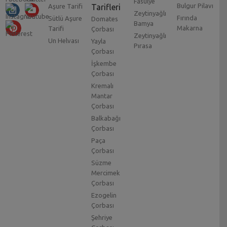
Fasulye
Bulgur Pilavı
Aşure Tarifi
Tarifleri
Zeytinyağlı
Fırında
Sütlü Aşure
Domates
Bamya
Makarna
Tarifi
Çorbası
Zeytinyağlı
Un Helvası
Yayla
Pırasa
Çorbası
İşkembe
Çorbası
Kremalı
Mantar
Çorbası
Balkabağı
Çorbası
Paça
Çorbası
Süzme
Mercimek
Çorbası
Ezogelin
Çorbası
Şehriye