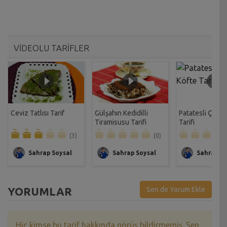
VİDEOLU TARİFLER
Ceviz Tatlısı Tarif
Gülşahın Kedidilli
Patatesli Çıtır 
Tiramisusu Tarifi
Tarifi
(3)
(0)
Sahrap Soysal
Sahrap Soysal
Sahrap So
YORUMLAR
Sen de Yorum Ekle
Hiç kimse bu tarif hakkında görüş bildirmemiş. Sen