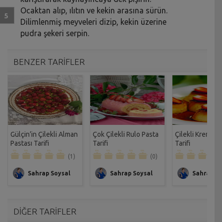
Ocaktan alıp, ılıtın ve kekin arasına sürün.
Dilimlenmiş meyveleri dizip, kekin üzerine
pudra şekeri serpin.
BENZER TARİFLER
Gülçin’in Çilekli Alman
Çok Çilekli Rulo Pasta
Çilekli Krem Ka
Pastası Tarifi
Tarifi
Tarifi
(1)
(0)
Sahrap Soysal
Sahrap Soysal
Sahrap So
DİĞER TARİFLER