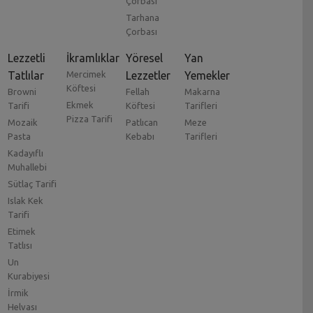
Çorbası
Tarhana
Çorbası
Lezzetli
İkramlıklar
Yöresel
Yan
Tatlılar
Mercimek
Lezzetler
Yemekler
Köftesi
Browni
Fellah
Makarna
Ekmek
Tarifi
Köftesi
Tarifleri
Pizza Tarifi
Mozaik
Patlıcan
Meze
Pasta
Kebabı
Tarifleri
Kadayıflı
Muhallebi
Sütlaç Tarifi
Islak Kek
Tarifi
Etimek
Tatlısı
Un
Kurabiyesi
İrmik
Helvası