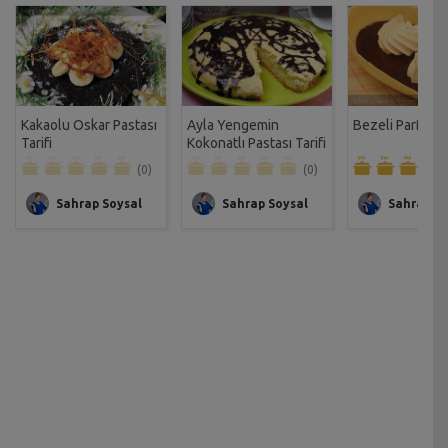
Kakaolu Oskar Pastası
Ayla Yengemin
Bezeli Parfe Tar
Tarifi
Kokonatlı Pastası Tarifi
(0)
(0)
Sahrap Soysal
Sahrap Soysal
Sahrap So