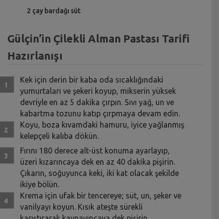
2 çay bardağı süt
Gülçin’in Çilekli Alman Pastası Tarifi
Hazırlanışı
Kek için derin bir kaba oda sıcaklığındaki
yumurtaları ve şekeri koyup, mikserin yüksek
devriyle en az 5 dakika çırpın. Sıvı yağ, un ve
kabartma tozunu katıp çırpmaya devam edin.
Koyu, boza kıvamdaki hamuru, iyice yağlanmış
kelepçeli kalıba dökün.
Fırını 180 derece alt-üst konuma ayarlayıp,
üzeri kızarıncaya dek en az 40 dakika pişirin.
Çıkarın, soğuyunca keki, iki kat olacak şekilde
ikiye bölün.
Krema için ufak bir tencereye; süt, un, şeker ve
vanilyayı koyun. Kısık ateşte sürekli
karıştırarak kaynayıncaya dek pişirin.